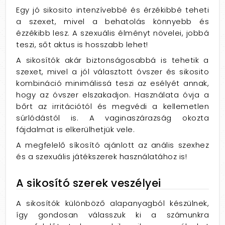
Egy jó sikosito intenzívebbé és érzékibbé teheti
a szexet, mivel a behatolás könnyebb és
ézzékibb lesz. A szexuális élményt növelei, jobbá
teszi, sőt aktus is hosszabb lehet!
A sikosítók akár biztonságosabbá is tehetik a
szexet, mivel a jól választott óvszer és sikosito
kombináció minimálissá teszi az esélyét annak,
hogy az óvszer elszakadjon. Használata óvja a
bőrt az irritációtól és megvédi a kellemetlen
súrlódástól is. A vaginaszárazság okozta
fájdalmat is elkerülhetjük vele.
A megfelelő síkosító ajánlott az anális szexhez
és a szexuális játékszerek használatához is!
A sikosító szerek veszélyei
A sikosítók különböző alapanyagból készülnek,
így gondosan válasszuk ki a számunkra