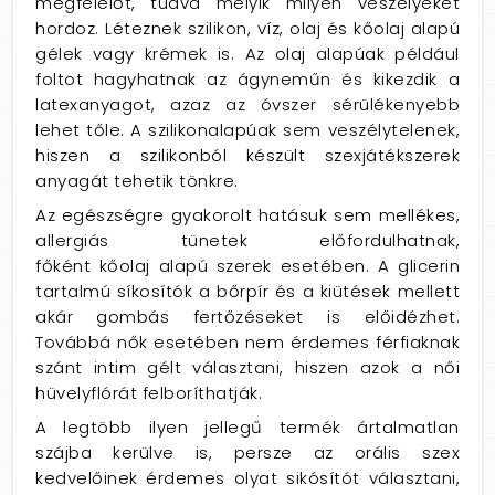
megfelelőt, tudva melyik milyen veszélyeket
hordoz. Léteznek szilikon, víz, olaj és kőolaj alapú
gélek vagy krémek is. Az olaj alapúak például
foltot hagyhatnak az ágyneműn és kikezdik a
latexanyagot, azaz az óvszer sérülékenyebb
lehet tőle. A szilikonalapúak sem veszélytelenek,
hiszen a szilikonból készült szexjátékszerek
anyagát tehetik tönkre.
Az egészségre gyakorolt hatásuk sem mellékes,
allergiás tünetek előfordulhatnak,
főként kőolaj alapú szerek esetében. A glicerin
tartalmú síkosítók a bőrpír és a kiütések mellett
akár gombás fertőzéseket is előidézhet.
Továbbá nők esetében nem érdemes férfiaknak
szánt intim gélt választani, hiszen azok a női
hüvelyflórát felboríthatják.
A legtöbb ilyen jellegű termék ártalmatlan
szájba kerülve is, persze az orális szex
kedvelőinek érdemes olyat sikósítót választani,