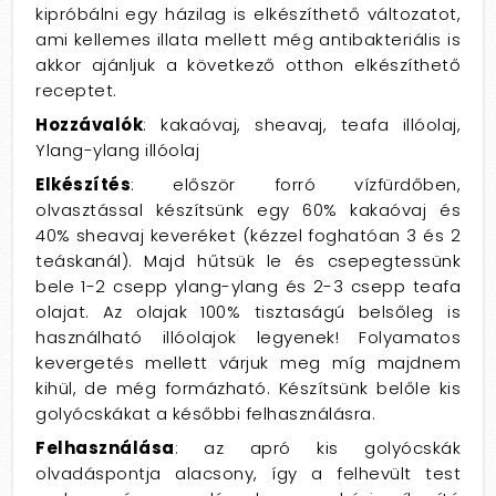
kipróbálni egy házilag is elkészíthető változatot,
ami kellemes illata mellett még antibakteriális is
akkor ajánljuk a következő otthon elkészíthető
receptet.
Hozzávalók
: kakaóvaj, sheavaj, teafa illóolaj,
Ylang-ylang illóolaj
Elkészítés
: először forró vízfürdőben,
olvasztással készítsünk egy 60% kakaóvaj és
40% sheavaj keveréket (kézzel foghatóan 3 és 2
teáskanál). Majd hűtsük le és csepegtessünk
bele 1-2 csepp ylang-ylang és 2-3 csepp teafa
olajat. Az olajak 100% tisztaságú belsőleg is
használható illóolajok legyenek! Folyamatos
kevergetés mellett várjuk meg míg majdnem
kihül, de még formázható. Készítsünk belőle kis
golyócskákat a későbbi felhasználásra.
Felhasználása
: az apró kis golyócskák
olvadáspontja alacsony, így a felhevült test