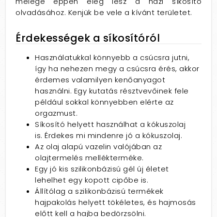
melege éppen elég lesz a házi síkosító
olvadásához. Kenjük be vele a kívánt területet.
Érdekességek a síkosítóról
Használatukkal könnyebb a csúcsra jutni,
így ha nehezen megy a csúcsra érés, akkor
érdemes valamilyen kenőanyagot
használni. Egy kutatás résztvevőinek fele
például sokkal könnyebben elérte az
orgazmust.
Síkosító helyett használhat a kókuszolaj
is. Érdekes mi mindenre jó a kókuszolaj.
Az olaj alapú vazelin valójában az
olajtermelés mellékterméke.
Egy jó kis szilikonbázisú gél új életet
lehelhet egy kopott cipőbe is.
Állítólag a szilikonbázisú termékek
hajpakolás helyett tökéletes, és hajmosás
előtt kell a hajba bedörzsölni.