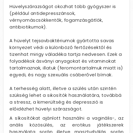
Hüvelyszárazságot okozhat több gyógyszer is
(például antidepresszánsok,
vérnyomáscsökkentők, fogamzásgátlók,
antibiotikumok).
A hüvelyt tejsavbaktériumok gyártotta savas
környezet védi a különböző fertőzésektől és
tizenhat mirigy váladéka tartja nedvesen. Ezek a
folyadékok ásványi anyagokat és vitaminokat
tartalmaznak, illatuk (feromontartalmuk miatt is)
egyedi, és nagy szexuális csáberővel bírnak.
A terhesség alatt, illetve a szülés után szintén
szükség lehet a sikosítók használatára, továbbá
a stressz, a kimerültség és depresszió is
előidézhet hüvelyi szárazságot.
A síkosítókat ajánlott használni a vaginális-, az
anális közösülés, az erotikus játékszerek
használata során illetve maszturbálás során