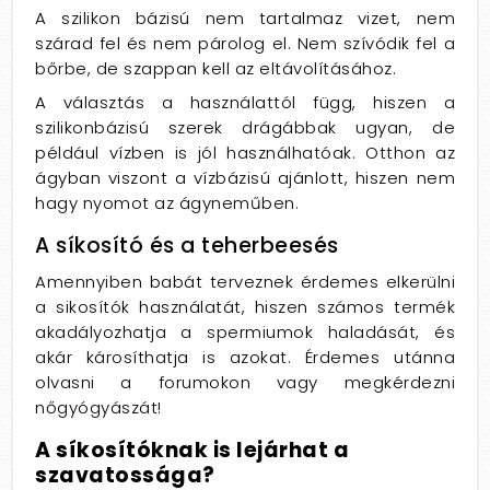
A szilikon bázisú nem tartalmaz vizet, nem
szárad fel és nem párolog el. Nem szívódik fel a
bőrbe, de szappan kell az eltávolításához.
A választás a használattól függ, hiszen a
szilikonbázisú szerek drágábbak ugyan, de
például vízben is jól használhatóak. Otthon az
ágyban viszont a vízbázisú ajánlott, hiszen nem
hagy nyomot az ágyneműben.
A síkosító és a teherbeesés
Amennyiben babát terveznek érdemes elkerülni
a sikosítók használatát, hiszen számos termék
akadályozhatja a spermiumok haladását, és
akár károsíthatja is azokat. Érdemes utánna
olvasni a forumokon vagy megkérdezni
nőgyógyászát!
A síkosítóknak is lejárhat a
szavatossága?