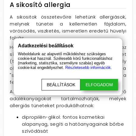
A sikosító allergia
A sikositok összetevőire lehetünk allergiások,
melynek tünetei a kellemetlen fájdalom,
vörösödés, viszketés, ismeretlen eredetű hüvelyi
folyás.
Adatkezelési beállítások
Ha nem jutna eszünkbe, az óvszerre is tartalmaz
síkosítót! Több óvszer spermicides vegyületet
Weboldalunk az alapvető működéshez szükséges
cookie-kat használ. Szélesebb körű funkcionalitáshoz
(többnyire a nonoxynol-9) tartalmaz, amely
(marketing, statisztika, személyre szabás) egyéb
okozhat allergiás panaszokat. A dobozon a
cookie-kat engedélyezhet.
Részletesebb információk.
"spermicidally lubricated" felirat árulkodhat a
felületaktív hatóanyagról.
BEÁLLÍTÁSOK
ELFOGADOM
Az intim sikosító gélek a következő
adalékanyagokat tartalmazhatják, melyek
allergiás tüneteket produkálhatnak:
dipropilén-glikol: fontos kozmetikai
alapanyag, segíti a hatóanyagainak bőrbe
szívódását