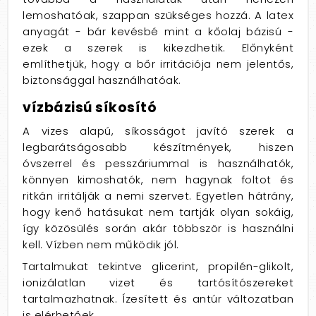
lemoshatóak, szappan szükséges hozzá. A latex
anyagát - bár kevésbé mint a kőolaj bázisú -
ezek a szerek is kikezdhetik. Előnyként
említhetjük, hogy a bőr irritációja nem jelentős,
biztonsággal használhatóak.
vízbázisú síkosító
A vizes alapú, síkosságot javító szerek a
legbarátságosabb készítmények, hiszen
óvszerrel és pesszáriummal is használhatók,
könnyen kimoshatók, nem hagynak foltot és
ritkán irritálják a nemi szervet. Egyetlen hátrány,
hogy kenő hatásukat nem tartják olyan sokáig,
így közösülés során akár többször is használni
kell. Vízben nem működik jól.
Tartalmukat tekintve glicerint, propilén-glikolt,
ionizálatlan vizet és tartósítószereket
tartalmazhatnak. Ízesített és antúr változatban
is elérhetőek.