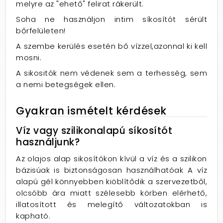
melyre az "ehető" felirat rákerült.
Soha ne használjon intim síkosítót sérült
bőrfelületen!
A szembe kerülés esetén bő vízzel,azonnal ki kell
mosni.
A sikositók nem védenek sem a terhesség, sem
a nemi betegségek ellen.
Gyakran ismételt kérdések
Víz vagy szilikonalapú síkosítót
használjunk?
Az olajos alap sikosítókon kívül a víz és a szilikon
bázisúak is biztonságosan használhatóak A víz
alapú gél könnyebben kiöblítődik a szervezetből,
olcsóbb ára miatt szélesebb körben elérhető,
illatosított és melegítő változatokban is
kapható.