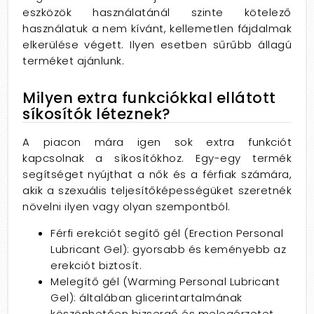
eszközök használatánál szinte kötelező
használatuk a nem kívánt, kellemetlen fájdalmak
elkerülése végett. Ilyen esetben sűrűbb állagú
terméket ajánlunk.
Milyen extra funkciókkal ellátott
síkosítók léteznek?
A piacon mára igen sok extra funkciót
kapcsolnak a síkosítókhoz. Egy-egy termék
segítséget nyújthat a nők és a férfiak számára,
akik a szexuális teljesítőképességüket szeretnék
növelni ilyen vagy olyan szempontból.
Férfi erekciót segítő gél (Erection Personal
Lubricant Gel): gyorsabb és keményebb az
erekciót biztosít.
Melegítő gél (Warming Personal Lubricant
Gel): általában glicerintartalmának
köszönhetően bizsergő és melegérzetet