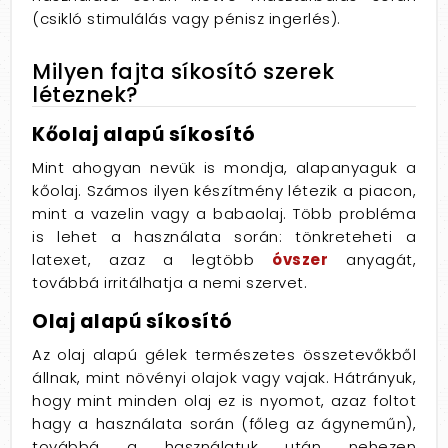
(csikló stimulálás vagy pénisz ingerlés).
Milyen fajta síkosító szerek
léteznek?
Kőolaj alapú síkosító
Mint ahogyan nevük is mondja, alapanyaguk a
kőolaj. Számos ilyen készítmény létezik a piacon,
mint a vazelin vagy a babaolaj. Több probléma
is lehet a használata során: tönkreteheti a
latexet, azaz a legtöbb
óvszer
anyagát,
továbbá irritálhatja a nemi szervet.
Olaj alapú síkosító
Az olaj alapú gélek természetes összetevőkből
állnak, mint növényi olajok vagy vajak. Hátrányuk,
hogy mint minden olaj ez is nyomot, azaz foltot
hagy a használata során (főleg az ágyneműn),
továbbá a használatuk után nehezen