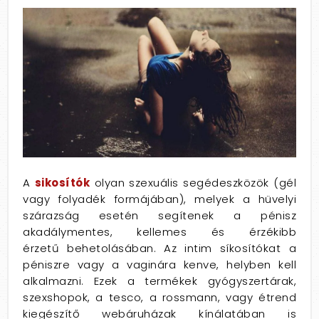
A
sikosítók
olyan szexuális segédeszközök (gél
vagy folyadék formájában), melyek a hüvelyi
szárazság esetén segítenek a pénisz
akadálymentes, kellemes és érzékibb
érzetű behetolásában. Az intim síkosítókat a
péniszre vagy a vaginára kenve, helyben kell
alkalmazni. Ezek a termékek gyógyszertárak,
szexshopok, a tesco, a rossmann, vagy étrend
kiegészítő webáruházak kínálatában is