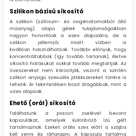
Szilikon bázisú síkosító
A szilikon (szilícium- és oxigénatomokból álló
műanyag) alapú gélek tulajdonságaikban
nagyon hononlóak a vizes alapúakra, de a
szilikon jellemzői miatt vízben is
kivállóan használhatóak. További előnyük, hogy
koncentráltabbak (így tovább tartanak), illetve
síkosító hatásukat sokkal tovább megtartják. Az
óveszereket nem károsítják, viszont a szintén
szilikon anyagú szexuális játékszereket tönkre is
tehetik. Ár tekintetében kicsit drágábbak, mint a
vizes alapúak.
Ehető (o­rál) síkosító
Találhatunk a piacon zselével bevont
kapszulákat, amelyek különböző ízű gélt
tartalmaznak. Ezeket o­rális szex előtt a szájba
kell venni és ráharapni. A kapszula tartalma