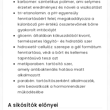
karbomer: szintetikus polimer, ami selymes
érzetet eredményez és növeli a viszkozitást
tri-etanolamin: a pH-egyensúly
fenntartásáért felel, megakadályozza a
különböző pH-értékű összetevőinek bőrre
gyakorolt irritációját
glicerin: általában kókuszdióból kivont,
természetes lágyító- és hidratáló szer
hidroxietil-cellulóz: szerepe a gél formátum
fenntartása, védi a bőrt és kellemes
tapintásúvá teszi azt
metilparaben: tartósító szer,
amely antibakteriális hatása miatt
alkalmazott
parabén: tartósítószerként alkalmazzák,
ami beavatkozik a hormonrendszer
működésébe
A sikósítók előnyei