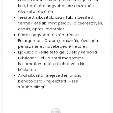
kelt, hatására nagyobb lesz a szexuális
élvezetet és öröm.
Ízesített síkosítók: számtalan ízesített
termék létezik, mint például a cseresznyés,
csokis, epres, mentolos.
Pénisz nagyobbító krém (Penis
Enlargement Cream): használatával némi
pénisz méret növekedés érhető el.
Ejakuláció késleltető gél (Delay Personal
Lubricant Gel): a korai magömlés
kellemetlen tüneteit lehet vele kicsit
késleltetni.
Anál síkosító: kifejezetten anális
behatolásra kifejlesztett, kissé
sűrűbb állagú.