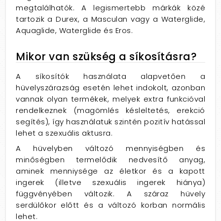
megtalálhatók. A legismertebb márkák közé
tartozik a Durex, a Masculan vagy a Waterglide,
Aquaglide, Waterglide és Eros.
Mikor van szükség a síkosításra?
A síkosítók használata alapvetően a
hüvelyszárazság esetén lehet indokolt, azonban
vannak olyan termékek, melyek extra funkcióval
rendelkeznek (magömlés késleltetés, erekció
segítés), így használatuk szintén pozitív hatással
lehet a szexuális aktusra.
A hüvelyben változó mennyiségben és
minőségben termelődik nedvesítő anyag,
aminek menniysége az életkor és a kapott
ingerek (illetve szexuális ingerek hiánya)
függvényében változik. A száraz hüvely
serdülőkor előtt és a változó korban normális
lehet.