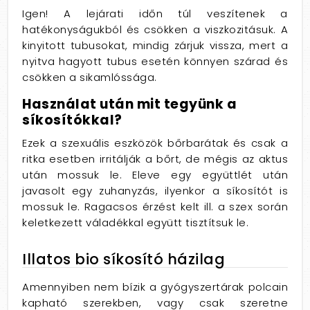
Igen! A lejárati időn túl veszítenek a
hatékonyságukból és csökken a viszkozitásuk. A
kinyitott tubusokat, mindig zárjuk vissza, mert a
nyitva hagyott tubus esetén könnyen szárad és
csökken a sikamlóssága.
Használat után mit tegyünk a
síkosítókkal?
Ezek a szexuális eszközök bőrbarátak és csak a
ritka esetben irritálják a bőrt, de mégis az aktus
után mossuk le. Eleve egy együttlét után
javasolt egy zuhanyzás, ilyenkor a síkosítót is
mossuk le. Ragacsos érzést kelt ill. a szex során
keletkezett váladékkal együtt tisztítsuk le.
Illatos bio síkosító házilag
Amennyiben nem bízik a gyógyszertárak polcain
kapható szerekben, vagy csak szeretne