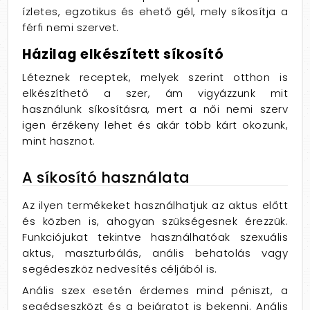
ízletes, egzotikus és ehető gél, mely síkosítja a
férfi nemi szervet.
Házilag elkészített síkosító
Léteznek receptek, melyek szerint otthon is
elkészíthető a szer, ám vigyázzunk mit
használunk síkosításra, mert a női nemi szerv
igen érzékeny lehet és akár több kárt okozunk,
mint hasznot.
A síkosító használata
Az ilyen termékeket használhatjuk az aktus előtt
és közben is, ahogyan szükségesnek érezzük.
Funkciójukat tekintve használhatóak szexuális
aktus, maszturbálás, anális behatolás vagy
segédeszköz nedvesítés céljából is.
Anális szex esetén érdemes mind péniszt, a
segédseszközt és a bejáratot is bekenni. Anális