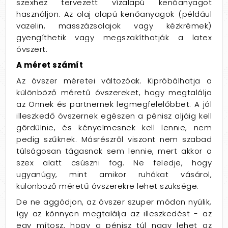
szexhez tervezett vízalapú kenőanyagot
használjon. Az olaj alapú kenőanyagok (például
vazelin, masszázsolajok vagy kézkrémek)
gyengíthetik vagy megszakíthatják a latex
óvszert.
A méret számít
Az óvszer méretei változóak. Kipróbálhatja a
különböző méretű óvszereket, hogy megtalálja
az Önnek és partnernek legmegfelelőbbet. A jól
illeszkedő óvszernek egészen a pénisz aljáig kell
gördülnie, és kényelmesnek kell lennie, nem
pedig szűknek. Másrészről viszont nem szabad
túlságosan tágasnak sem lennie, mert akkor a
szex alatt csúszni fog. Ne feledje, hogy
ugyanúgy, mint amikor ruhákat vásárol,
különböző méretű óvszerekre lehet szüksége.
De ne aggódjon, az óvszer szuper módon nyúlik,
így az könnyen megtalálja az illeszkedést - az
egy mítosz, hogy a pénisz túl nagy lehet az