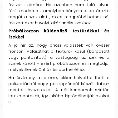
óvszer számára. Ha azonban nem talál olyan
férfi kondomot, amelyben kényelmesen érezte
magát a szex alatt, akkor megpróbálhatnak női
óvszert akár hüvelyi, akár anális szexhez.
Próbálkozzon különböző textúrákkal és
ízekkel
A jó hír az, hogy óriási választék van óvszer
fronton. Választhat a textúrák közül (bordázott
vagy pontosított), a vastagság, az ízek és a
színek között - ezért próbálkozzon és megtudja,
melyek illenek Önhöz és partneréhez.
Ha érzékeny a latexre, akkor helyettesítheti a
poliuretánból vagy poliizoprénből készült latex-
mentes óvszerekkel. A női kondomok szintén
latexmentesek, így inkább kipróbálhatják azokat
is.