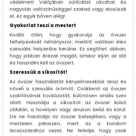
védelmet! Valójában súrlódást okozhat és
nagyobb valószínűséggel szakad vagy elcsúszik
el. Az egyik bőven elég!
Gyakorlat teszi a mestert
Kiválló ötlet, hogy gyakorolja az óvszer
felhelyezését néhányszor, mielőtt valóban éles
szexuális helyzetbe kerülne. Ez segíthet abban,
hogy jobban érezze magát, amikor eljön az idő
és használni kell az óvszert.
Szeressük a síkosítót!
Az óvszer használatát kényelmesebbé teszi és
növeli a szexuális örömöt. Csökkenti az óvszer
szakításának kockázatát, különösen anális szex
alatt. Használja a síkosítót az óvszer külső
oldalán, a hüvelyen vagy anuson belül és körül.
De ne használja az óvszer belsejében, vagy a
meztelen péniszen, mert az a kondom
lecsúszásához vezet. Ne feledje, hogy csak