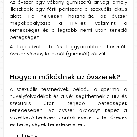
Az óvszer egy vékony gumiszerű anyag, amely
illeszkedik egy férfi péniszére a szexuális aktus
alatt. Ha helyesen használják, az óvszer
megakadályozza a HIV-et, valamint a
terhességet és a legtöbb nemi úton terjedő
betegséget!
A legkedveltebb és leggyakrabban használt
óvszer vékony latexből (gumiból) készül.
Hogyan működnek az óvszerek?
A szexuális testnedvek, például a sperma, a
hüvelyfolyadékok és a vér segíthetnek a HIV és
szexuális úton terjedő betegségek
terjedésében. Az óvszer akadályt képez a
következő belépési pontok esetén a fertőzések
és betegségek terjedése ellen:
hüvely