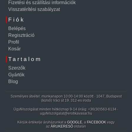
Fizetési és szállítási információk
Visszatérítési szabályzat
Fiók
Belépés
Regisztráció
Profil
Kosár
Tartalom
Szerzők
Gyártók
Blog
Személyes átvétel: munkanapon 10:00-14:00 között · 1047, Budapest
(külső) Váci út 19. 312-es iroda
Ügyfélszolgálat minden hétköznap 9-14 óráig:
+36(30)563-6134
·
ugyfelszolgalat@erotikavasar.hu
Kérjük értékelje áruházunkat a
GOOGLE
, a
FACEBOOK
vagy
az
ÁRUKERESŐ
oldalán