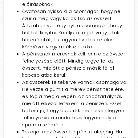
előírásoknak.
Óvatosan nyissa ki a csomagot, hogy ne
szúrja meg vagy károsítsa az óvszert.
Általában van egy nyíl a csomagon, hogy
hol kell kinyitni. Kerülje a fogak vagy ollók
használatát, és legyen óvatos az éles
körmével vagy az ékszerekkel.
A pénisznek merevnek kell lennie az óvszer
felhelyezése előtt. Mindig tegye fel az
óvszert, mielőtt a pénisz a másik féllel
kapcsolatba kerül.
Az óvszerek feltekerve vannak csomagolva.
Helyezze a gumit a merev pénisz tetejére,
és fogja meg a végén, az ondótartálynál,
mielőtt elkezdi letekerni a péniszen. Ezzel
biztosítja, hogy buborék mentesen legyen
felhelyezve a kondom és legyen hely a
sperma számára.
Tekerje le az óvszert a pénisz alapjáig. Ha