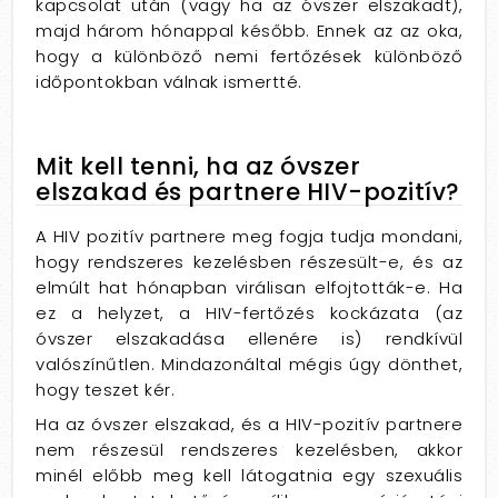
kapcsolat után (vagy ha az óvszer elszakadt),
majd három hónappal később. Ennek az az oka,
hogy a különböző nemi fertőzések különböző
időpontokban válnak ismertté.
Mit kell tenni, ha az óvszer
elszakad és partnere HIV-pozitív?
A HIV pozitív partnere meg fogja tudja mondani,
hogy rendszeres kezelésben részesült-e, és az
elmúlt hat hónapban virálisan elfojtották-e. Ha
ez a helyzet, a HIV-fertőzés kockázata (az
óvszer elszakadása ellenére is) rendkívül
valószínűtlen. Mindazonáltal mégis úgy dönthet,
hogy teszet kér.
Ha az óvszer elszakad, és a HIV-pozitív partnere
nem részesül rendszeres kezelésben, akkor
minél előbb meg kell látogatnia egy szexuális