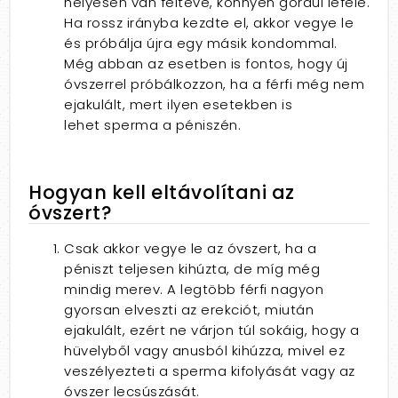
helyesen van feltéve, könnyen gördül lefelé.
Ha rossz irányba kezdte el, akkor vegye le
és próbálja újra egy másik kondommal.
Még abban az esetben is fontos, hogy új
óvszerrel próbálkozzon, ha a férfi még nem
ejakulált, mert ilyen esetekben is
lehet sperma a péniszén.
Hogyan kell eltávolítani az
óvszert?
Csak akkor vegye le az óvszert, ha a
péniszt teljesen kihúzta, de míg még
mindig merev. A legtöbb férfi nagyon
gyorsan elveszti az erekciót, miután
ejakulált, ezért ne várjon túl sokáig, hogy a
hüvelyből vagy anusból kihúzza, mivel ez
veszélyezteti a sperma kifolyását vagy az
óvszer lecsúszását.