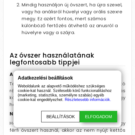
Mindig használjon új óvszert, ha újra szexel,
vagy ha análisról hüvelyi vagy orális szexre
megy. Ez azért fontos, mert számos
különböző fertőzés átvihető az anusról a
hüvelyre vagy a szájra.
Az óvszer használatának
legfontosabb tippjei
A kondom legyen része a szórakozásnak
Adatkezelési beállítások
Tekintsen az óvszerre az előjáték szórakoztató
Weboldalunk az alapvető működéshez szükséges
részeként - testi érintkezés és csókolóztatás
cookie-kat használ. Szélesebb körű funkcionalitáshoz
(marketing, statisztika, személyre szabás) egyéb
közben tegye fel azt vagy kérje meg párját, hogy
cookie-kat engedélyezhet.
Részletesebb információk.
helyezze fel.
Ne keverje össze
BEÁLLÍTÁSOK
ELFOGADOM
Ha egyszerre két óvszert vagy egy női és egy
férfi óvszert használ, akkor az nem nyújt kettős