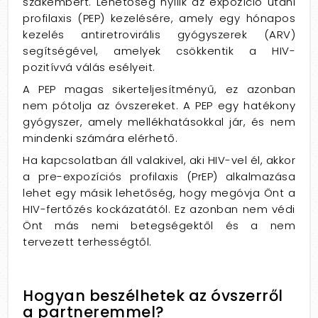
szakembert. Lehetőség nyílik az expozíció utáni
profilaxis (PEP) kezelésére, amely egy hónapos
kezelés antiretrovirális gyógyszerek (ARV)
segítségével, amelyek csökkentik a HIV-
pozitívvá válás esélyeit.
A PEP magas sikerteljesítményű, ez azonban
nem pótolja az óvszereket. A PEP egy hatékony
gyógyszer, amely mellékhatásokkal jár, és nem
mindenki számára elérhető.
Ha kapcsolatban áll valakivel, aki HIV-vel él, akkor
a pre-expozíciós profilaxis (PrEP) alkalmazása
lehet egy másik lehetőség, hogy megóvja Önt a
HIV-fertőzés kockázatától. Ez azonban nem védi
Önt más nemi betegségektől és a nem
tervezett terhességtől.
Hogyan beszélhetek az óvszerről
a partneremmel?