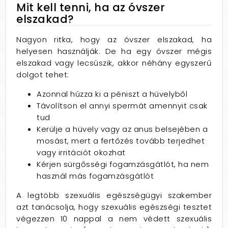
Mit kell tenni, ha az óvszer
elszakad?
Nagyon ritka, hogy az óvszer elszakad, ha
helyesen használják. De ha egy óvszer mégis
elszakad vagy lecsúszik, akkor néhány egyszerű
dolgot tehet:
Azonnal húzza ki a péniszt a hüvelyből
Távolítson el annyi spermát amennyit csak
tud
Kerülje a hüvely vagy az anus belsejében a
mosást, mert a fertőzés tovább terjedhet
vagy irritációt okozhat
Kérjen sürgősségi fogamzásgátlót, ha nem
használ más fogamzásgátlót
A legtöbb szexuális egészségügyi szakember
azt tanácsolja, hogy szexuális egészségi tesztet
végezzen 10 nappal a nem védett szexuális