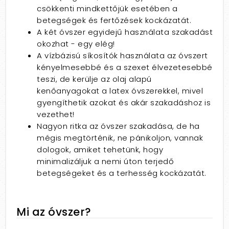
csökkenti mindkettőjük esetében a
betegségek és fertőzések kockázatát.
A két óvszer egyidejű használata szakadást
okozhat - egy elég!
A vízbázisú síkosítók használata az óvszert
kényelmesebbé és a szexet élvezetesebbé
teszi, de kerülje az olaj alapú
kenőanyagokat a latex óvszerekkel, mivel
gyengíthetik azokat és akár szakadáshoz is
vezethet!
Nagyon ritka az óvszer szakadása, de ha
mégis megtörténik, ne pánikoljon, vannak
dologok, amiket tehetünk, hogy
minimalizáljuk a nemi úton terjedő
betegségeket és a terhesség kockázatát.
Mi az óvszer?