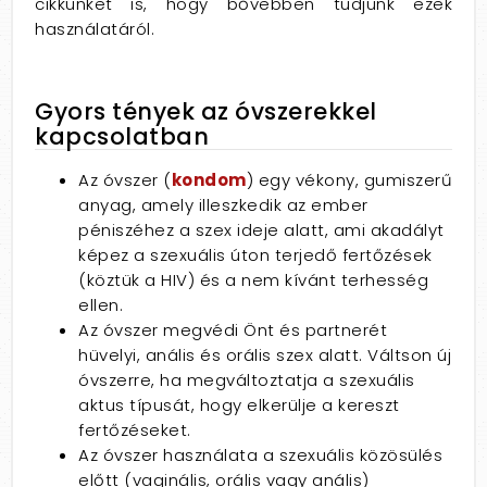
cikkünket is, hogy bővebben tudjunk ezek
használatáról.
Gyors tények az óvszerekkel
kapcsolatban
Az óvszer (
kondom
) egy vékony, gumiszerű
anyag, amely illeszkedik az ember
péniszéhez a szex ideje alatt, ami akadályt
képez a szexuális úton terjedő fertőzések
(köztük a HIV) és a nem kívánt terhesség
ellen.
Az óvszer megvédi Önt és partnerét
hüvelyi, anális és orális szex alatt. Váltson új
óvszerre, ha megváltoztatja a szexuális
aktus típusát, hogy elkerülje a kereszt
fertőzéseket.
Az óvszer használata a szexuális közösülés
előtt (vaginális, orális vagy anális)