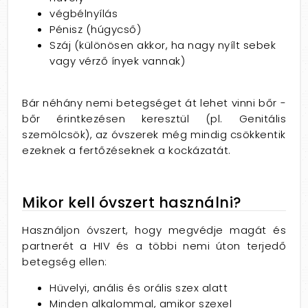
végbélnyílás
Pénisz (húgycső)
Száj (különösen akkor, ha nagy nyílt sebek
vagy vérző ínyek vannak)
Bár néhány nemi betegséget át lehet vinni bőr -
bőr érintkezésen keresztül (pl. Genitális
szemölcsök), az óvszerek még mindig csökkentik
ezeknek a fertőzéseknek a kockázatát.
Mikor kell óvszert használni?
Használjon óvszert, hogy megvédje magát és
partnerét a HIV és a többi nemi úton terjedő
betegség ellen:
Hüvelyi, anális és orális szex alatt
Minden alkalommal, amikor szexel