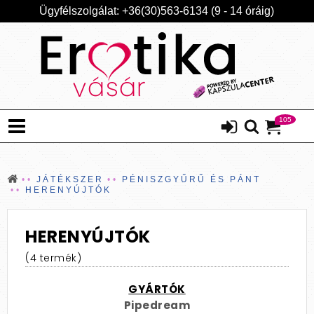
Ügyfélszolgálat: +36(30)563-6134 (9 - 14 óráig)
105
JÁTÉKSZER
PÉNISZGYŰRŰ ÉS PÁNT
HERENYÚJTÓK
HERENYÚJTÓK
(4 termék)
GYÁRTÓK
Pipedream