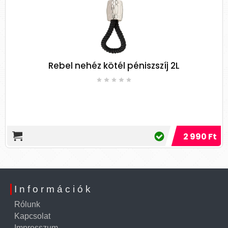
Rebel nehéz kötél péniszszíj 2L
2 990 Ft
Információk
Rólunk
Kapcsolat
Impresszum