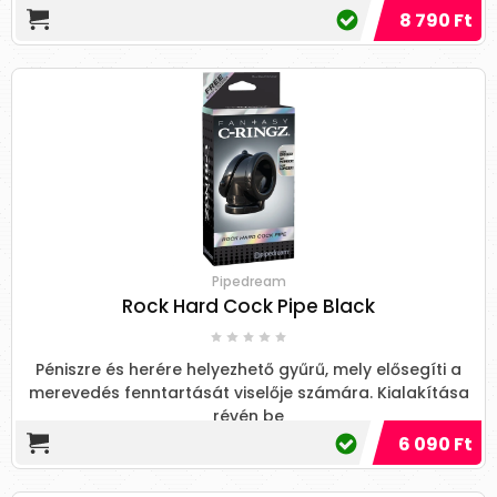
de tökéletese...
8 790 Ft
Pipedream
Rock Hard Cock Pipe Black
Péniszre és herére helyezhető gyűrű, mely elősegíti a
merevedés fenntartását viselője számára. Kialakítása
révén be
6 090 Ft