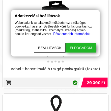
Adatkezelési beállítások
Weboldalunk az alapvető működéshez szükséges
cookie-kat használ. Szélesebb körű funkcionalitáshoz
(marketing, statisztika, személyre szabás) egyéb
cookie-kat engedélyezhet.
Részletesebb információk.
Rebel - herestimuláló rezgő péniszgyűrű
BEÁLLÍTÁSOK
ELFOGADOM
(fekete)
Rebel - herestimuláló rezgő péniszgyűrű (fekete)
29 390 Ft