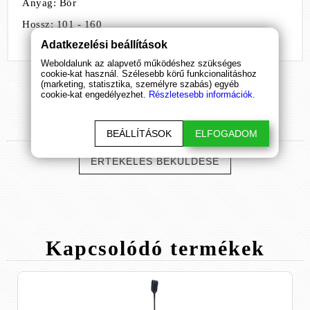
Anyag: Bőr
Hossz: 101 - 160
Adatkezelési beállítások
Weboldalunk az alapvető működéshez szükséges
cookie-kat használ. Szélesebb körű funkcionalitáshoz
(marketing, statisztika, személyre szabás) egyéb
cookie-kat engedélyezhet.
Részletesebb információk.
Termék
értékelések
BEÁLLÍTÁSOK
ELFOGADOM
ÉRTÉKELÉS BEKÜLDÉSE
Kapcsolódó
termékek