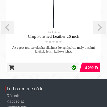
Devil Sticks
Crop Polished Leather 26 inch
Az egész test pakolására alkalmas lovaglópálca, mely bizalmi
játékok fetish kelléke lehet.
4 290 Ft
Információk
Rólunk
Kapcsolat
Impresszum