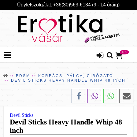
Ügyfélszolgálat: +36(30)563-6134 (9 - 14 óráig)
105
BDSM
KORBÁCS, PÁLCA, CIRÓGATÓ
DEVIL STICKS HEAVY HANDLE WHIP 48 INCH
Devil Sticks
Devil Sticks Heavy Handle Whip 48
inch