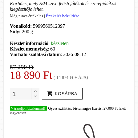
Korbács, mely S/M szex, fetish játékok és szerepjátékok
kiegészítője lehet.
Még nincs értékelés
|
Értékelés beküldése
Vonalkód:
5999560512397
Súly:
200 g
Készlet információ
:
készleten
Készlet mennyiség
: 60
Várható szállítási dátum
: 2026-08-12
57 290 Ft
18 890 Ft
( 14 874 Ft + ÁFA)
KOSÁRBA
Várároljon bizalommal!
Gyors szállítás, biztonságos fizetés.
27.000 Ft felett
ingyenesen.