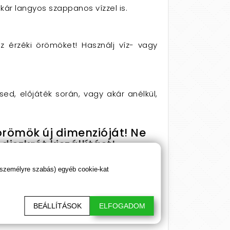
kár langyos szappanos vízzel is.
az érzéki örömöket! Használj víz- vagy
sed, előjáték során, vagy akár anélkül,
örömök új dimenzióját! Ne
iszkrét kiszállítást!
ás érdekében!
 személyre szabás) egyéb cookie-kat
BEÁLLÍTÁSOK
ELFOGADOM