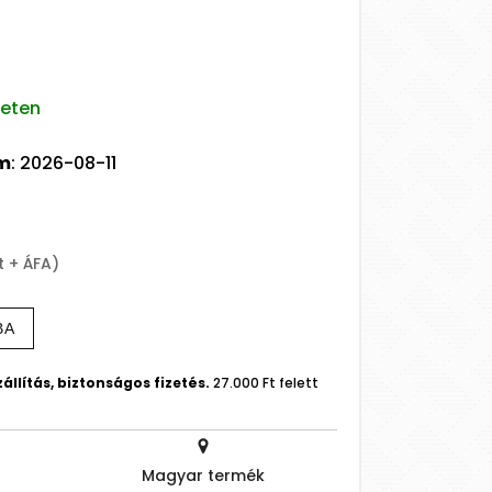
leten
um
: 2026-08-11
t + ÁFA)
BA
állítás, biztonságos fizetés.
27.000 Ft felett
Magyar termék