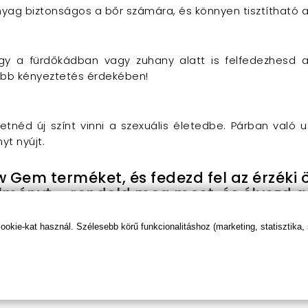
nyag biztonságos a bőr számára, és könnyen tisztítható a
hogy a fürdőkádban vagy zuhany alatt is felfedezhesd 
vebb kényeztetés érdekében!
retnéd új színt vinni a szexuális életedbe. Párban való u
yt nyújt.
 Gem terméket, és fedezd fel az érzéki 
lményt – rendeld meg most, és élvezd a d
 anális tágítóval a még intenzívebb hat
kie-kat használ. Szélesebb körű funkcionalitáshoz (marketing, statisztika,
s Rainbow Gem?
onból készült, amely bőrbarát és könnyen tisztítható.