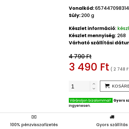
Vonalkód:
657447098314
Súly:
200 g
Készlet információ
:
kész
Készlet mennyiség
: 268
Várható szállítási dát
4 790 Ft
3 490 Ft
( 2 748 F
KOSÁR
Várároljon bizalommal!
Gyors sz
ingyenesen.
100% pénzvisszafizetés
Gyors szállítás