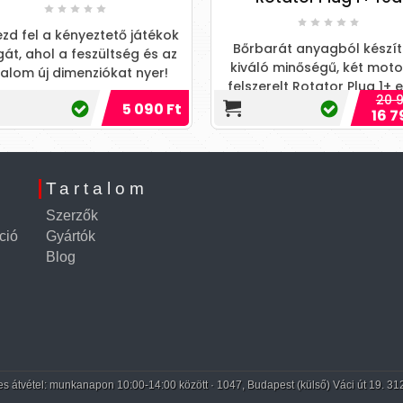
zd fel a kényeztető játékok
Bőrbarát anyagból készít
gát, ahol a feszültség és az
kiváló minőségű, két moto
galom új dimenziókat nyer!
felszerelt Rotator Plug 1+ 
20 9
motorja az erős rezgés
5 090 Ft
16 7
Tartalom
Szerzők
ció
Gyártók
Blog
 átvétel: munkanapon 10:00-14:00 között · 1047, Budapest (külső) Váci út 19. 31