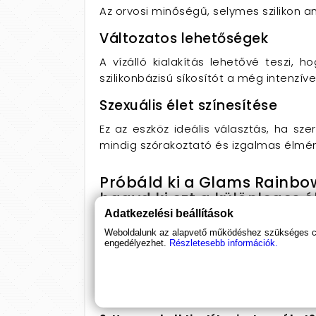
Az orvosi minőségű, selymes szilikon a
Változatos lehetőségek
A vízálló kialakítás lehetővé teszi, 
szilikonbázisú síkosítót a még intenzí
Szexuális élet színesítése
Ez az eszköz ideális választás, ha sze
mindig szórakoztató és izgalmas élmén
Próbáld ki a Glams Rainbow
hagyd ki ezt a különleges é
Párosítsd síkosítóval vagy
Adatkezelési beállítások
Weboldalunk az alapvető működéshez szükséges coo
engedélyezhet.
Részletesebb információk.
Gyakori kérdések (FAQ)
1. Milyen anyagból készült a Glam
Az anális eszköz orvosi minőségű szilik