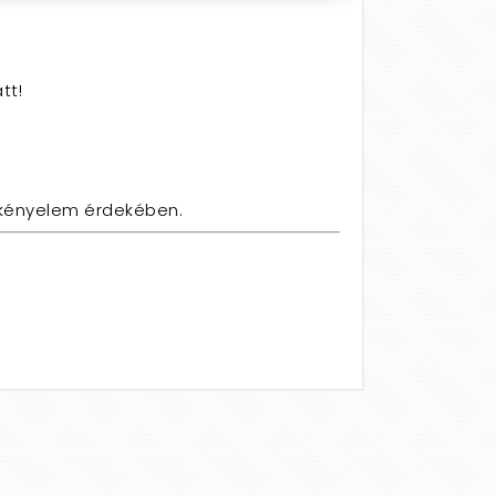
tt!
is kényelem érdekében.