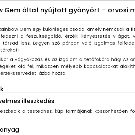
 Gem által nyújtott gyönyört – orvosi m
Rainbow Gem egy különleges csoda, amely nemcsak a fiz
lfedezni a feszültségoldó, érzéki kényeztetés világát,
 társad lesz. Legyen szó párban való izgalmas felfedez
tárokat!
mikor a vágyakozás és az izgalom a tetőfokára hág! Az aná
ségeket old fel, miközben mélyebb kapcsolatokat alakí
 érzékszervedet lázba hozza!
ok
yelmes illeszkedés
eszkedik a testedhez, kúp formájának köszönhetően fo
 anyag