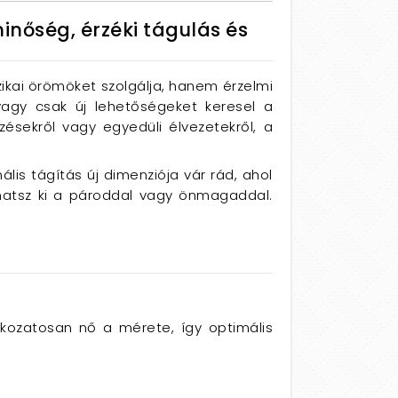
inőség, érzéki tágulás és
ikai örömöket szolgálja, hanem érzelmi
 vagy csak új lehetőségeket keresel a
ésekről vagy egyedüli élvezetekről, a
lis tágítás új dimenziója vár rád, ahol
thatsz ki a pároddal vagy önmagaddal.
kozatosan nő a mérete, így optimális