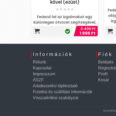
kővel (ezüst)
Cup I
Fede
vilá
Fedezd fel az izgalmakat egy
lmakat és a
iz
különleges ötvözet segítségével,
mit ez a
ami új dimenziókat nyit meg a
2 490 Ft
1 690 Ft
szköz kínál,
1 995 Ft
játékban!
elfedezés
n!
Információk
Fiók
Rólunk
Belépés
Kapcsolat
Regisztrá
Impresszum
Profil
ÁSZF
Kosár
Adatkezelési tájékoztató
Fizetési és szállítási információk
Visszatérítési szabályzat
Személyes