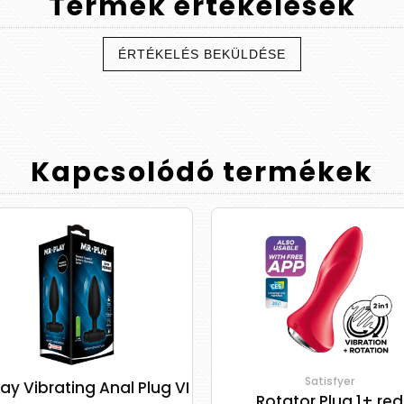
Termék
értékelések
ÉRTÉKELÉS BEKÜLDÉSE
Kapcsolódó
termékek
Satisfyer
lay Vibrating Anal Plug VI
Rotator Plug 1+ red