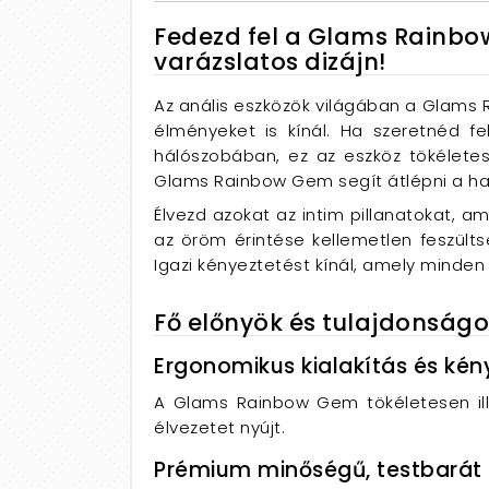
Fedezd fel a Glams Rainbow
varázslatos dizájn!
Az anális eszközök világában a Glams 
élményeket is kínál. Ha szeretnéd fe
hálószobában, ez az eszköz tökéletes
Glams Rainbow Gem segít átlépni a ha
Élvezd azokat az intim pillanatokat, a
az öröm érintése kellemetlen feszült
Igazi kényeztetést kínál, amely minden
Fő előnyök és tulajdonság
Ergonomikus kialakítás és kén
A Glams Rainbow Gem tökéletesen ill
élvezetet nyújt.
Prémium minőségű, testbarát