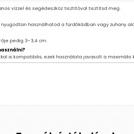
nos vízzel és segédeszköz tisztítóval tisztítsd meg.
y nyugodtan használhatod a fürdőkádban vagy zuhany ala
rője pedig 3–3,4 cm.
használni?
ókkal is kompatibilis, ezek használata javasolt a maximál