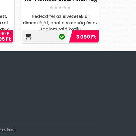
ett,
Fedezd fel az élvezetek új
rral
dimenzióját, ahol a simaság és az
Fedezd fel 
egyik
izgalom találkozik!
dimenzi
90 Ft
e
3 090 Ft
kényezteté
95 Ft
ta
2-es iroda