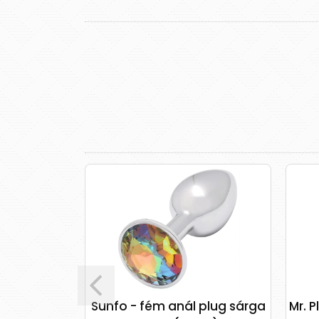
Sunfo - fém anál plug sárga
Mr. P
e Butt Plug