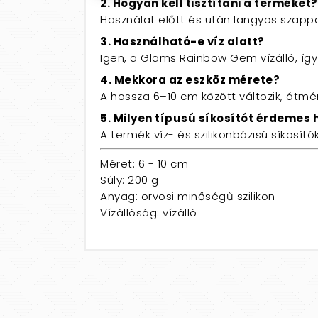
2. Hogyan kell tisztítani a terméket?
Használat előtt és után langyos szappa
3. Használható-e víz alatt?
Igen, a Glams Rainbow Gem vízálló, íg
4. Mekkora az eszköz mérete?
A hossza 6–10 cm között változik, átmé
5. Milyen típusú síkosítót érdemes 
A termék víz- és szilikonbázisú síkosít
Méret: 6 - 10 cm
Súly: 200 g
Anyag: orvosi minőségű szilikon
Vízállóság: vízálló