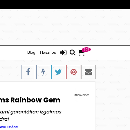
105
Blog
Hasznos
ams Rainbow Gem
, ami garantáltan izgalmas
dra!
beküldése