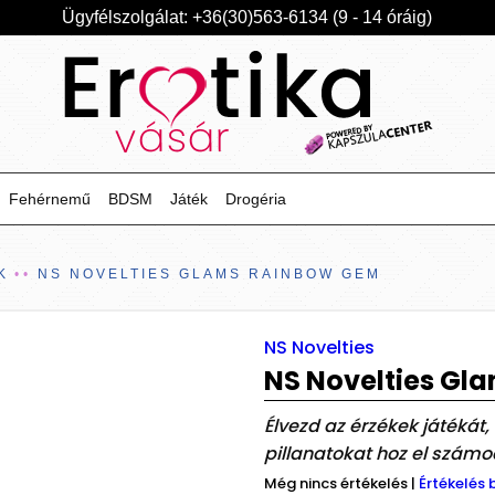
Ügyfélszolgálat: +36(30)563-6134 (9 - 14 óráig)
Fehérnemű
BDSM
Játék
Drogéria
K
NS NOVELTIES GLAMS RAINBOW GEM
NS Novelties
NS Novelties Gl
Élvezd az érzékek játékát
pillanatokat hoz el számo
Még nincs értékelés
|
Értékelés 