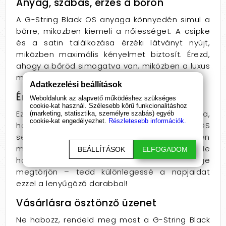
Anyag, szabás, érzés a bőrön
A G-String Black OS anyaga könnyedén simul a
bőrre, miközben kiemeli a nőiességet. A csipke
és a satin találkozása érzéki látványt nyújt,
miközben maximális kényelmet biztosít. Érezd,
ahogy a bőröd simogatva van, miközben a luxus
magabiztos érzését hozza el a ruhád alá.
Adatkezelési beállítások
Érzelmi hatás és praktikus érvek
Weboldalunk az alapvető működéshez szükséges
cookie-kat használ. Szélesebb körű funkcionalitáshoz
Ez a fehérnemű nem csupán egy darab ruha,
(marketing, statisztika, személyre szabás) egyéb
cookie-kat engedélyezhet.
Részletesebb információk.
hanem egy érzelmi élmény! A G-String Black OS
segít kifejezni nőiességedet és bájaidat, minden
mozdulatoddal magabiztosságot sugározva. Ne
BEÁLLÍTÁSOK
ELFOGADOM
hagyd, hogy a hétköznapok szürkesége
megtörjön – tedd különlegessé a napjaidat
ezzel a lenyűgöző darabbal!
Vásárlásra ösztönző üzenet
Ne habozz, rendeld meg most a G-String Black