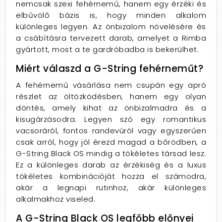
nemcsak szexi fehérnemű, hanem egy érzéki és
elbűvölő bázis is, hogy minden alkalom
különleges legyen. Az önbizalom növelésére és
a csábításra tervezett darab, amelyet a Rimba
gyártott, most a te gardróbadba is bekerülhet.
Miért válaszd a G-String fehérneműt?
A fehérnemű vásárlása nem csupán egy apró
részlet az öltözködésben, hanem egy olyan
döntés, amely kihat az önbizalmadra és a
kisugárzásodra. Legyen szó egy romantikus
vacsoráról, fontos randevúról vagy egyszerűen
csak arról, hogy jól érezd magad a bőrödben, a
G-String Black OS mindig a tökéletes társad lesz.
Ez a különleges darab az érzékiség és a luxus
tökéletes kombinációját hozza el számodra,
akár a legnapi rutinhoz, akár különleges
alkalmakhoz viseled.
A G-String Black OS legfőbb előnyei