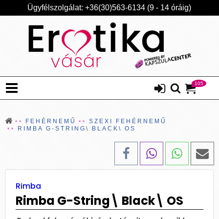
Ügyfélszolgálat: +36(30)563-6134 (9 - 14 óráig)
105
FEHÉRNEMŰ
SZEXI FEHÉRNEMŰ
RIMBA G-STRING\ BLACK\ OS
Rimba
Rimba G-String\ Black\ OS