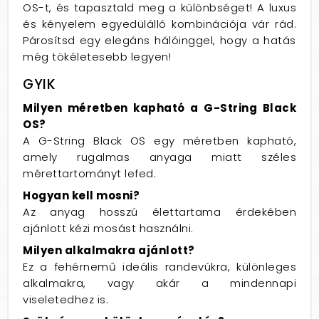
OS-t, és tapasztald meg a különbséget! A luxus
és kényelem egyedülálló kombinációja vár rád.
Párosítsd egy elegáns hálóinggel, hogy a hatás
még tökéletesebb legyen!
GYIK
Milyen méretben kapható a G-String Black
OS?
A G-String Black OS egy méretben kapható,
amely rugalmas anyaga miatt széles
mérettartományt lefed.
Hogyan kell mosni?
Az anyag hosszú élettartama érdekében
ajánlott kézi mosást használni.
Milyen alkalmakra ajánlott?
Ez a fehérnemű ideális randevúkra, különleges
alkalmakra, vagy akár a mindennapi
viseletedhez is.