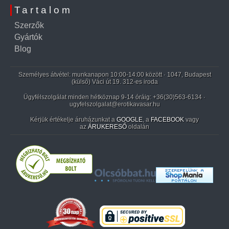
Tartalom
Szerzők
Gyártók
Blog
Személyes átvétel: munkanapon 10:00-14:00 között · 1047, Budapest
(külső) Váci út 19. 312-es iroda
Ügyfélszolgálat minden hétköznap 9-14 óráig:
+36(30)563-6134
·
ugyfelszolgalat@erotikavasar.hu
Kérjük értékelje áruházunkat a
GOOGLE
, a
FACEBOOK
vagy
az
ÁRUKERESŐ
oldalán