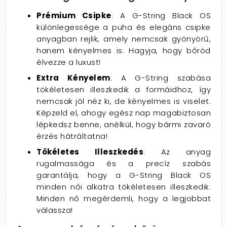
Prémium Csipke
: A G-String Black OS
különlegessége a puha és elegáns csipke
anyagban rejlik, amely nemcsak gyönyörű,
hanem kényelmes is. Hagyja, hogy bőröd
élvezze a luxust!
Extra Kényelem
: A G-String szabása
tökéletesen illeszkedik a formáidhoz, így
nemcsak jól néz ki, de kényelmes is viselet.
Képzeld el, ahogy egész nap magabiztosan
lépkedsz benne, anélkül, hogy bármi zavaró
érzés hátráltatna!
Tökéletes Illeszkedés
: Az anyag
rugalmassága és a precíz szabás
garantálja, hogy a G-String Black OS
minden női alkatra tökéletesen illeszkedik.
Minden nő megérdemli, hogy a legjobbat
válassza!