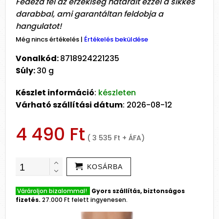
Fedezd fel az érzékiség határait ezzel a sikkes
darabbal, ami garantáltan feldobja a
hangulatot!
Még nincs értékelés
|
Értékelés beküldése
Vonalkód:
8718924221235
Súly:
30 g
Készlet információ
:
készleten
Várható szállítási dátum
: 2026-08-12
4 490 Ft
( 3 535 Ft + ÁFA)
KOSÁRBA
Várároljon bizalommal!
Gyors szállítás, biztonságos
fizetés.
27.000 Ft felett ingyenesen.