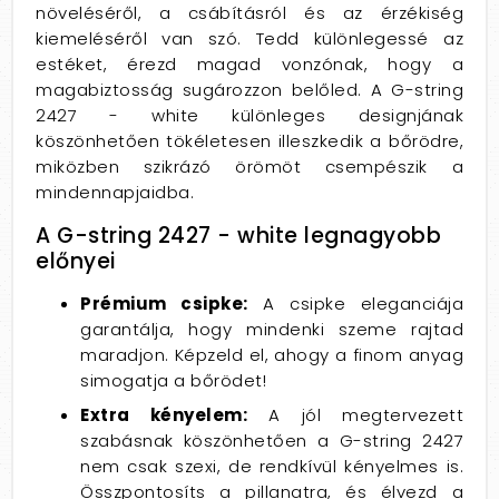
növeléséről, a csábításról és az érzékiség
kiemeléséről van szó. Tedd különlegessé az
estéket, érezd magad vonzónak, hogy a
magabiztosság sugározzon belőled. A G-string
2427 - white különleges designjának
köszönhetően tökéletesen illeszkedik a bőrödre,
miközben szikrázó örömöt csempészik a
mindennapjaidba.
A G-string 2427 - white legnagyobb
előnyei
Prémium csipke:
A csipke eleganciája
garantálja, hogy mindenki szeme rajtad
maradjon. Képzeld el, ahogy a finom anyag
simogatja a bőrödet!
Extra kényelem:
A jól megtervezett
szabásnak köszönhetően a G-string 2427
nem csak szexi, de rendkívül kényelmes is.
Összpontosíts a pillanatra, és élvezd a