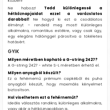
közben!
Ne habozz!
Tedd különlegessé a
hétköznapjaidat ezzel a varázslatos
darabbal!
Ne hagyd ki ezt a csodálatos
élményt – rendeld meg most! Különleges
alkalmakra, romantikus estékre, vagy csak úgy,
egy elegáns hálóinggel párosítva a tökéletes
hatásért.
GYIK
Milyen méretben kapható a G-string 2427?
A G-string 2427 - white S-L méretben érhető el.
Milyen anyagból készült?
Ez a fehérnemű prémium csipkéből és puha
anyagból készült, hogy maximális kényelmet
biztosítson.
Hol viselhetem ezt a fehérneműt?
Ideális választás randikra, különleges alkalmakra,
vagy akár a hétköznapokban is.