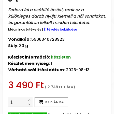
Fedezd fel a csábító érzést, amit ez a
különleges darab nyújt! Kiemeli a női vonalakat,
és garantáltan felkelt minden tekintetet.
Még nincs értékelés
|
Értékelés beküldése
Vonalkód:
5906340728923
Súly:
30 g
Készlet információ
:
készleten
Készlet mennyiség
: 11
Várható szállítási dátum
: 2026-08-13
3 490 Ft
( 2 748 Ft + ÁFA)
KOSÁRBA