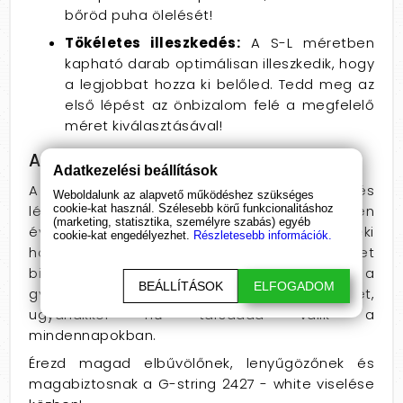
bőröd puha ölelését!
Tökéletes illeszkedés:
A S-L méretben
kapható darab optimálisan illeszkedik, hogy
a legjobbat hozza ki belőled. Tedd meg az
első lépést az önbizalom felé a megfelelő
méret kiválasztásával!
Anyag, szabás, érzés a bőrön
Adatkezelési beállítások
A G-string 2427 anyaga rendkívül puha és
Weboldalunk az alapvető működéshez szükséges
cookie-kat használ. Szélesebb körű funkcionalitáshoz
légáteresztő, így tökéletes választás minden
(marketing, statisztika, személyre szabás) egyéb
évszakra. A csipke csodálatosan nőies és érzéki
cookie-kat engedélyezhet.
Részletesebb információk.
hatást kelt, míg a vékony pánt kellemes érzetet
biztosít viselés közben. Képzeld el, ahogy ez a
BEÁLLÍTÁSOK
ELFOGADOM
gyönyörű darab felerősíti a vonzerődet,
ugyanakkor hű társaddá válik a
mindennapokban.
Érezd magad elbűvölőnek, lenyűgözőnek és
magabiztosnak a G-string 2427 - white viselése