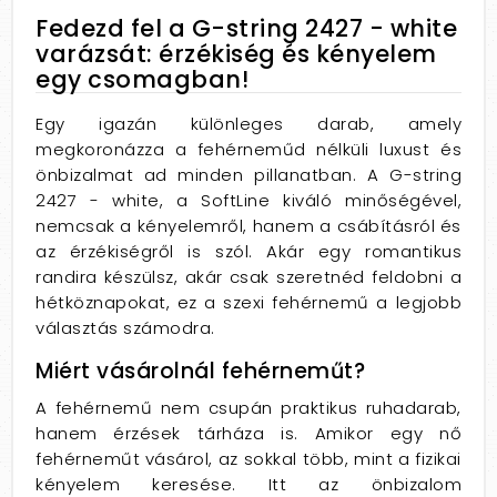
Fedezd fel a G-string 2427 - white
varázsát: érzékiség és kényelem
egy csomagban!
Egy igazán különleges darab, amely
megkoronázza a fehérneműd nélküli luxust és
önbizalmat ad minden pillanatban. A G-string
2427 - white, a SoftLine kiváló minőségével,
nemcsak a kényelemről, hanem a csábításról és
az érzékiségről is szól. Akár egy romantikus
randira készülsz, akár csak szeretnéd feldobni a
hétköznapokat, ez a szexi fehérnemű a legjobb
választás számodra.
Miért vásárolnál fehérneműt?
A fehérnemű nem csupán praktikus ruhadarab,
hanem érzések tárháza is. Amikor egy nő
fehérneműt vásárol, az sokkal több, mint a fizikai
kényelem keresése. Itt az önbizalom