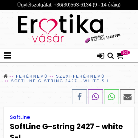
Ügyfélszolgálat: +36(30)563-6134 (9 - 14 óráig)
105
FEHÉRNEMŰ
SZEXI FEHÉRNEMŰ
SOFTLINE G-STRING 2427 - WHITE S-L
SoftLine
SoftLine G-string 2427 - white
S-L