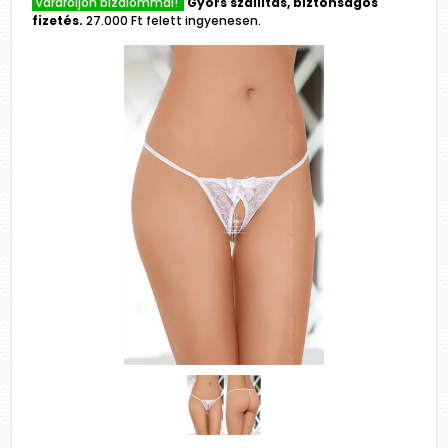
Várároljon bizalommal!
Gyors szállítás, biztonságos
fizetés.
27.000 Ft felett ingyenesen.