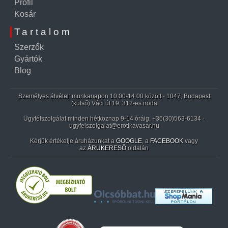
Profil
Kosár
Tartalom
Szerzők
Gyártók
Blog
Személyes átvétel: munkanapon 10:00-14:00 között · 1047, Budapest
(külső) Váci út 19. 312-es iroda
Ügyfélszolgálat minden hétköznap 9-14 óráig:
+36(30)563-6134
·
ugyfelszolgalat@erotikavasar.hu
Kérjük értékelje áruházunkat a
GOOGLE
, a
FACEBOOK
vagy
az
ÁRUKERESŐ
oldalán