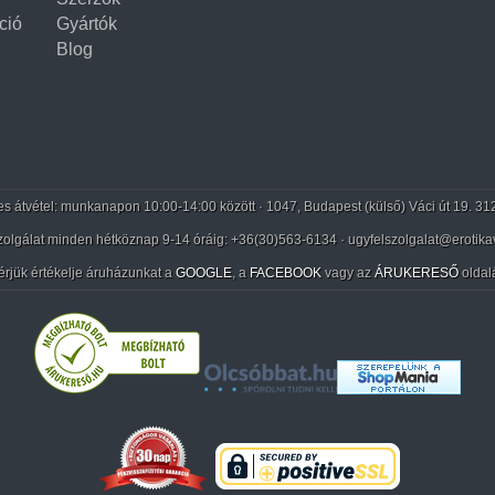
ció
Gyártók
Blog
 átvétel: munkanapon 10:00-14:00 között · 1047, Budapest (külső) Váci út 19. 31
zolgálat minden hétköznap 9-14 óráig:
+36(30)563-6134
· ugyfelszolgalat@erotika
érjük értékelje áruházunkat a
GOOGLE
, a
FACEBOOK
vagy az
ÁRUKERESŐ
oldal