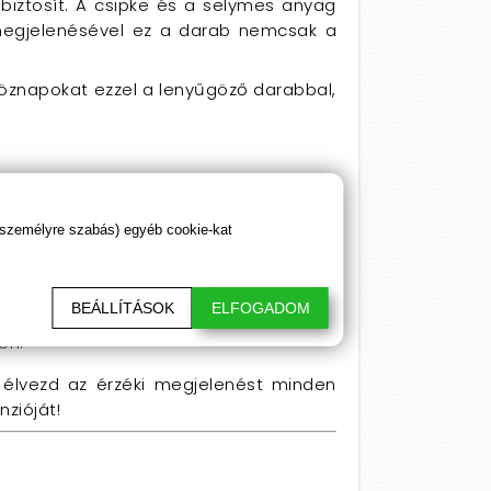
biztosít. A csipke és a selymes anyag
ó megjelenésével ez a darab nemcsak a
köznapokat ezzel a lenyűgöző darabbal,
ethez is.
 személyre szabás) egyéb cookie-kat
BEÁLLÍTÁSOK
ELFOGADOM
en.
s élvezd az érzéki megjelenést minden
zióját!