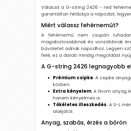
Válaszd a G-string 2426 - red fehérne
garantáltan feldobja a napodat, legye
Miért válassz fehérneműt?
A fehérnemű nem csupán ruhadara
magabiztosabbnak és vonzóbbnak érez
bűvöletet adnak napodhoz. Legyen szó 
felé, ez a darab mindig megoldást nyúj
A G-string 2426 legnagyobb e
Prémium csipke
: A csipke anyag
közben.
Extra kényelem
: A finom anyag 
hanem kényelmes is.
Tökéletes illeszkedés
: A S-L mé
alakjától.
Anyag, szabás, érzés a bőrön