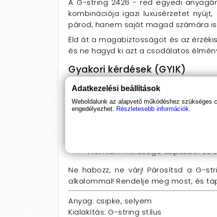
A G-string 2426 - red egyedi anyagán
kombinációja igazi luxusérzetet nyúj
párod, hanem saját magad számára is va
Éld át a magabiztosságot és az érzéki
és ne hagyd ki azt a csodálatos élmény
Gyakori kérdések (GYIK)
Milyen alkalmakra ajánlott a G
Adatkezelési beállítások
Ideális választás romantikus rand
Weboldalunk az alapvető működéshez szükséges coo
engedélyezhet.
Részletesebb információk.
Milyen méretekben elérhető?
S és L méretben kapható, hogy me
Milyen anyagból készült a ter
Prémium minőségű csipkéből és s
Ne habozz, ne várj! Párosítsd a G-st
alkalommal! Rendelje meg most, és tap
Anyag: csipke, selyem
Kialakítás: G-string stílus