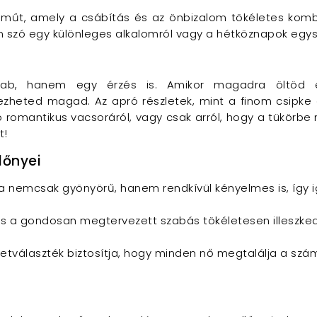
műt, amely a csábítás és az önbizalom tökéletes kombi
n szó egy különleges alkalomról vagy a hétköznapok egysz
b, hanem egy érzés is. Amikor magadra öltöd ez
heted magad. Az apró részletek, mint a finom csipke é
romantikus vacsoráról, vagy csak arról, hogy a tükörbe
t!
lőnyei
a nemcsak gyönyörű, hanem rendkívül kényelmes is, így i
és a gondosan megtervezett szabás tökéletesen illeszkedi
retválaszték biztosítja, hogy minden nő megtalálja a szá