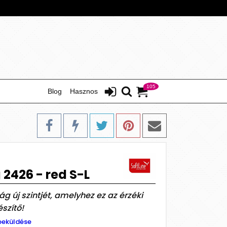
105
Blog
Hasznos
 2426 - red S-L
g új szintjét, amelyhez ez az érzéki
szítő!
beküldése