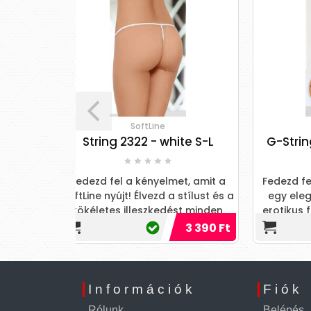
e
SoftLine
Co
white S-L
G-String 2403 - black S/M
gy
lmet, amit a
Fedezd fel a titkokat, amelyeket
d a stílust és a
egy elegáns darab rejthet! Az
vo
edést minden
erotikus fehérnemű tökéletesen
dara
al!
kiemeli a női bájakat és felébreszti
3 390 Ft
5 990 Ft
a vágyakat!
Információk
Fiók
Rólunk
Belépés