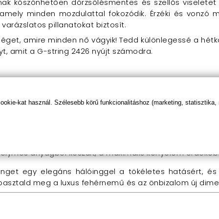
ak köszönhetően dörzsölésmentes és szellős viseletet 
t, amely minden mozdulattal fokozódik. Érzéki és vonz
rázslatos pillanatokat biztosít.
séget, amire minden nő vágyik! Tedd különlegessé a hét
t, amit a G-string 2426 nyújt számodra.
-string 2426?
ira, különleges eseményekre, vagy akár a mindennapi visel
kie-kat használ. Szélesebb körű funkcionalitáshoz (marketing, statisztika,
gtaláld a számodra legmegfelelőbb illeszkedést.
mék?
elymes anyagból készült, a maximális kényelem érdekéb
ringet egy elegáns hálóinggel a tökéletes hatásért, é
asztald meg a luxus fehérnemű és az önbizalom új dimen