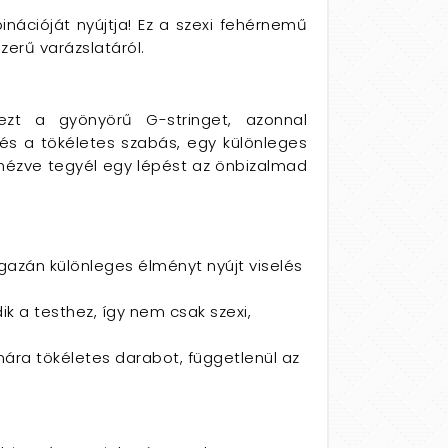
nációját nyújtja! Ez a szexi fehérnemű
erű varázslatáról.
t a gyönyörű G-stringet, azonnal
s a tökéletes szabás, egy különleges
 nézve tegyél egy lépést az önbizalmad
gazán különleges élményt nyújt viselés
k a testhez, így nem csak szexi,
mára tökéletes darabot, függetlenül az