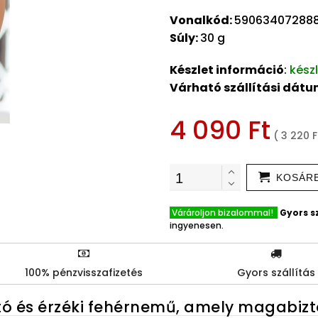
Vonalkód:
59063407288
Súly:
30 g
Készlet információ
:
kész
Várható szállítási dát
4 090 Ft
( 3 220 F
KOSÁR
Várároljon bizalommal!
Gyors sz
ingyenesen.
100% pénzvisszafizetés
Gyors szállítás
ító és érzéki fehérnemű, amely magabiz