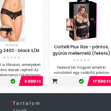
ttelli Plus Size - pántos,
Cottelli - mellemel
űrűs mellemelő (fekete)
bondage szett (fek
Fedezd fel, hogyan emeli ki
Élj át féktelen gyönyör
nzóidat egy csábító pántos
káprázatos bondage szette
b, amely minden mozdulatnál
az érzéki felfedezést dics
37
17 990 Ft
33 
fokozza az érzékiségedet!
Tartalom
Szerzők