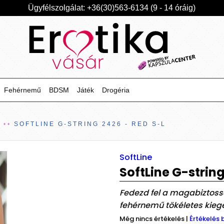
Ügyfélszolgálat: +36(30)563-6134 (9 - 14 óráig)
Fehérnemű
BDSM
Játék
Drogéria
Ű
SOFTLINE G-STRING 2426 - RED S-L
SoftLine
SoftLine G-string
Fedezd fel a magabiztossá
fehérnemű tökéletes kiegé
Még nincs értékelés
|
Értékelés 