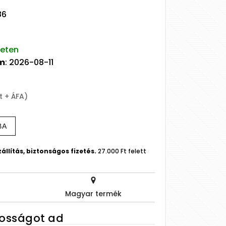
86
leten
um
: 2026-08-11
t + ÁFA)
BA
állítás, biztonságos fizetés.
27.000 Ft felett
Magyar termék
tosságot ad