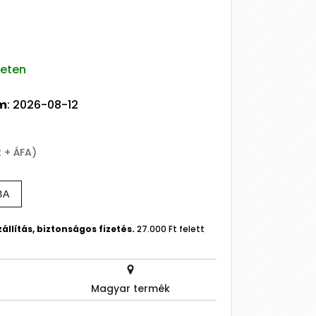
leten
um
: 2026-08-12
t + ÁFA)
BA
állítás, biztonságos fizetés.
27.000 Ft felett
Magyar termék