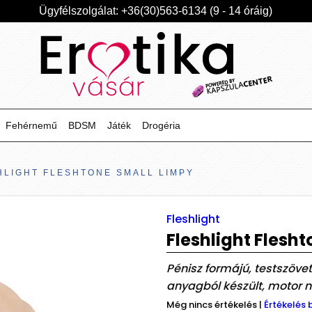
Ügyfélszolgálat: +36(30)563-6134 (9 - 14 óráig)
Fehérnemű
BDSM
Játék
Drogéria
HLIGHT FLESHTONE SMALL LIMPY
Fleshlight
Fleshlight Flesh
Pénisz formájú, testszöve
anyagból készült, motor nél
Még nincs értékelés
|
Értékelés 