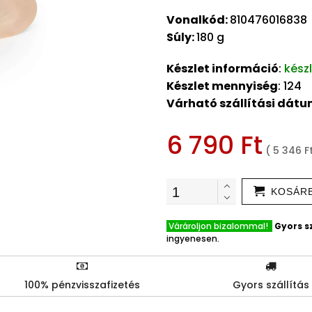
Vonalkód:
810476016838
Súly:
180 g
Készlet információ
:
kész
Készlet mennyiség
: 124
Várható szállítási dát
6 790 Ft
( 5 346 F
KOSÁR
Várároljon bizalommal!
Gyors sz
ingyenesen.
100% pénzvisszafizetés
Gyors szállítás