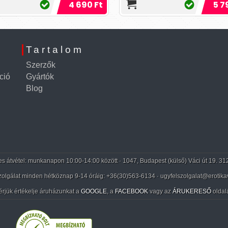
tor nélküli, erezett felüle
erezett felszínű dildó.
4 690 Ft
5 7
Tartalom
Szerzők
ció
Gyártók
Blog
 átvétel: munkanapon 10:00-14:00 között · 1047, Budapest (külső) Váci út 19. 31
zolgálat minden hétköznap 9-14 óráig:
+36(30)563-6134
· ugyfelszolgalat@erotika
érjük értékelje áruházunkat a
GOOGLE
, a
FACEBOOK
vagy az
ÁRUKERESŐ
oldal