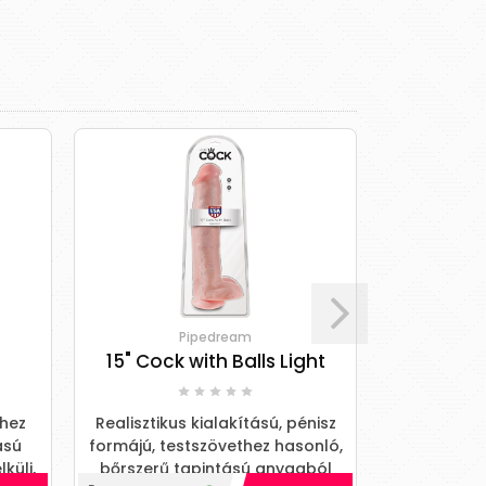
Pipedream
15" Cock with Balls Light
9.5" Rea
thez
Realisztikus kialakítású, pénisz
Realisztikus
ású
formájú, testszövethez hasonló,
formájú, te
küli,
bőrszerű tapintású anyagból
bőrszerű 