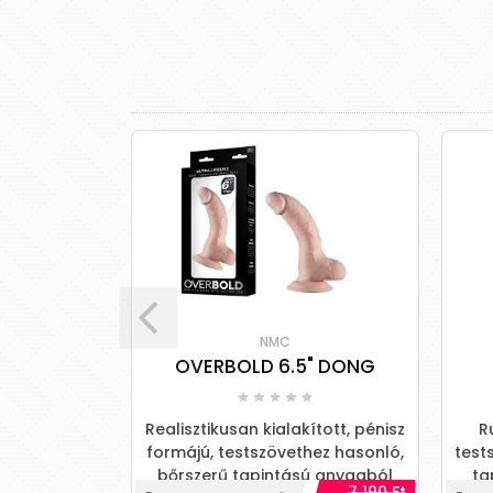
m
NMC
Tan
OVERBOLD 6.5" DONG
ású, pénisz
Realisztikusan kialakított, pénisz
R
hez hasonló,
formájú, testszövethez hasonló,
test
ú anyagból
bőrszerű tapintású anyagból
ta
7 190 Ft