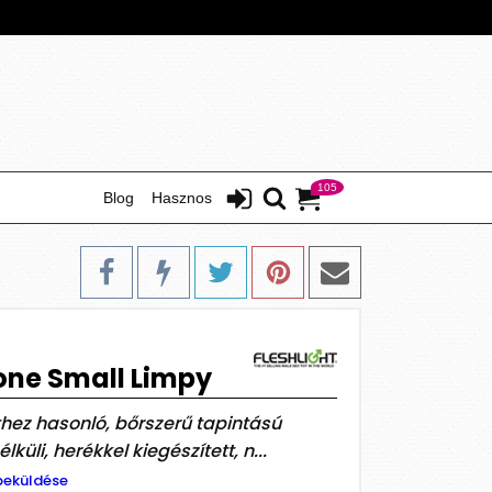
105
Blog
Hasznos
tone Small Limpy
thez hasonló, bőrszerű tapintású
küli, herékkel kiegészített, n...
beküldése