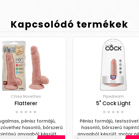
Kapcsolódó
termékek
Chisa Novelties
Pipedream
Flatterer
5" Cock Light
ugalmas, pénisz formájú,
Pénisz formájú, testszöve
szövethez hasonló, bőrszerű
hasonló, bőrszerű tapint
pintású anyagból készült,
anyagból készült, motor nél