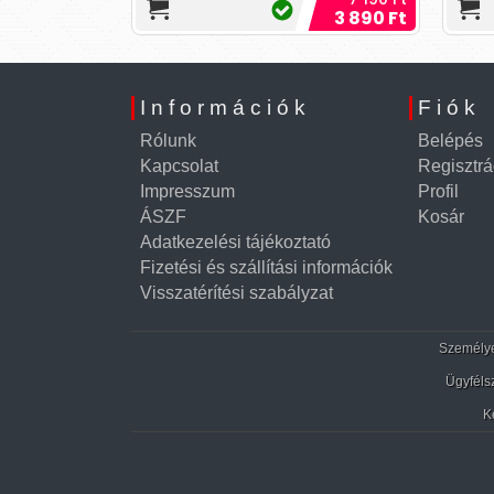
élküli,
készült, motor nélkü
mo
7 690 Ft
3 890 Ft
Információk
Fiók
Rólunk
Belépés
Kapcsolat
Regisztrá
Impresszum
Profil
ÁSZF
Kosár
Adatkezelési tájékoztató
Fizetési és szállítási információk
Visszatérítési szabályzat
Személyes
Ügyféls
K