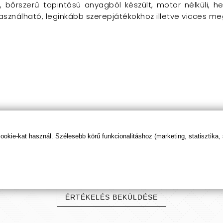
 bőrszerű tapintású anyagból készült, motor nélküli, he
sználható, leginkább szerepjátékokhoz illetve vicces me
kie-kat használ. Szélesebb körű funkcionalitáshoz (marketing, statisztika,
Termék
értékelések
ÉRTÉKELÉS BEKÜLDÉSE