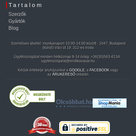
Tartalom
Szerzők
Gyártók
Blog
Személyes átvétel: munkanapon 10:00-14:00 között · 1047, Budapest
(külső) Váci út 19. 312-es iroda
Ügyfélszolgálat minden hétköznap 9-14 óráig:
+36(30)563-6134
·
ugyfelszolgalat@erotikavasar.hu
Kérjük értékelje áruházunkat a
GOOGLE
, a
FACEBOOK
vagy
az
ÁRUKERESŐ
oldalán