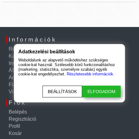
Információk
Rólunk
Adatkezelési beállítások
Kapcsolat
Weboldalunk az alapvető működéshez szükséges
Impresszum
cookie-kat használ. Szélesebb körű funkcionalitáshoz
(marketing, statisztika, személyre szabás) egyéb
ÁSZF
cookie-kat engedélyezhet.
Részletesebb információk.
Adatkezelési tájékoztató
Fizetési és szállítási információk
BEÁLLÍTÁSOK
ELFOGADOM
Visszatérítési szabályzat
Fiók
Belépés
Regisztráció
Profil
Kosár