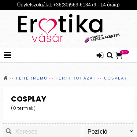
Ügyfélszolgálat: +36(30)563-6134 (9 - 14 óráig)
105
FEHÉRNEMŰ
FÉRFI RUHÁZAT
COSPLAY
COSPLAY
(0 termék)