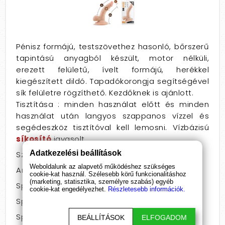
Pénisz formájú, testszövethez hasonló, bőrszerű
tapintású anyagból készült, motor nélküli,
erezett felületű, ívelt formájú, herékkel
kiegészített dildó. Tapadókorongja segítségével
sík felületre rögzíthető. Kezdőknek is ajánlott.
Tisztítása : minden használat előtt és minden
használat után langyos szappanos vízzel és
segédeszköz tisztítóval kell lemosni. Vízbázisú
síkosító
javasolt.
Adatkezelési beállítások
Szín: Testszínű
Weboldalunk az alapvető működéshez szükséges
Anyag: TPE
cookie-kat használ. Szélesebb körű funkcionalitáshoz
(marketing, statisztika, személyre szabás) egyéb
Speciális jellemző: herés
cookie-kat engedélyezhet.
Részletesebb információk.
Speciális jellemző: letapasztható
Speciális jellemző: vízálló
BEÁLLÍTÁSOK
ELFOGADOM