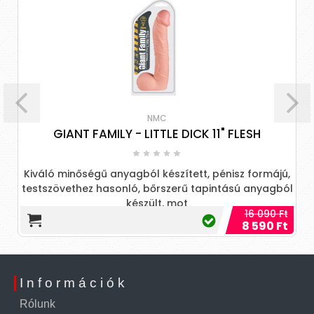
NMC
IANT FAMILY - LITTLE DICK 11" FLESH
 minőségű anyagból készített, pénisz formájú,
Pénisz fo
vethez hasonló, bőrszerű tapintású anyagból
tapintású 
készült, mot
16 090 Ft
8 590 Ft
Információk
Rólunk