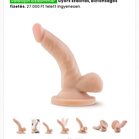
Várároljon bizalommal!
Gyors szállítás, biztonságos
fizetés.
27.000 Ft felett ingyenesen.