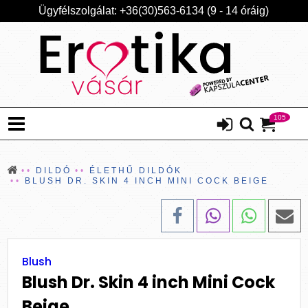
Ügyfélszolgálat: +36(30)563-6134 (9 - 14 óráig)
105
DILDÓ
ÉLETHŰ DILDÓK
BLUSH DR. SKIN 4 INCH MINI COCK BEIGE
Blush
Blush Dr. Skin 4 inch Mini Cock
Beige