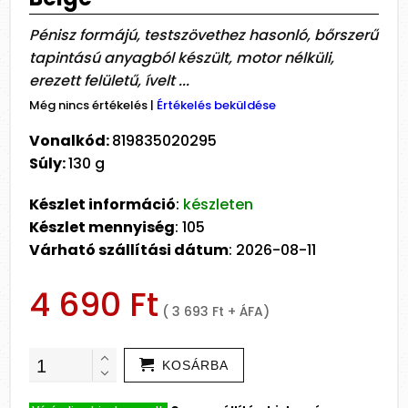
Pénisz formájú, testszövethez hasonló, bőrszerű
tapintású anyagból készült, motor nélküli,
erezett felületű, ívelt ...
Még nincs értékelés
|
Értékelés beküldése
Vonalkód:
819835020295
Súly:
130 g
Készlet információ
:
készleten
Készlet mennyiség
: 105
Várható szállítási dátum
: 2026-08-11
4 690 Ft
( 3 693 Ft + ÁFA)
KOSÁRBA