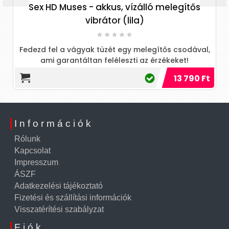
D Muses - akkus, vízálló melegítős
Fantasy
vibrátor (lila)
Fedezd fel
varázslatos e
el a vágyak tüzét egy melegítős csodával,
 garantáltan feléleszti az érzékeket!
13 790 Ft
Információk
Rólunk
Kapcsolat
Impresszum
ÁSZF
Adatkezelési tájékoztató
Fizetési és szállítási információk
Visszatérítési szabályzat
Fiók