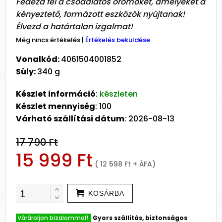
Fedezd fel a csodálatos örömöket, amelyeket a
kényeztető, formázott eszközök nyújtanak!
Élvezd a határtalan izgalmat!
Még nincs értékelés
|
Értékelés beküldése
Vonalkód:
4061504001852
Súly:
340 g
Készlet információ
:
készleten
Készlet mennyiség
: 100
Várható szállítási dátum
: 2026-08-13
17 790 Ft
15 999 Ft
( 12 598 Ft + ÁFA)
KOSÁRBA
Várároljon bizalommal!
Gyors szállítás, biztonságos