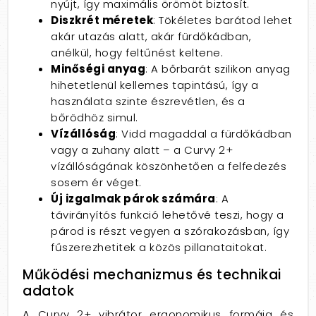
nyújt, így maximális örömöt biztosít.
Diszkrét méretek
: Tökéletes barátod lehet
akár utazás alatt, akár fürdőkádban,
anélkül, hogy feltűnést keltene.
Minőségi anyag
: A bőrbarát szilikon anyag
hihetetlenül kellemes tapintású, így a
használata szinte észrevétlen, és a
bőrödhöz simul.
Vízállóság
: Vidd magaddal a fürdőkádban
vagy a zuhany alatt – a Curvy 2+
vízállóságának köszönhetően a felfedezés
sosem ér véget.
Új izgalmak párok számára
: A
távirányítós funkció lehetővé teszi, hogy a
párod is részt vegyen a szórakozásban, így
fűszerezhetitek a közös pillanataitokat.
Működési mechanizmus és technikai
adatok
A Curvy 2+ vibrátor ergonomikus formája és