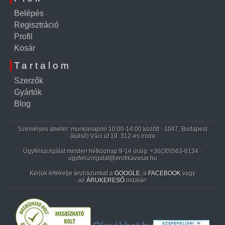
Belépés
Regisztráció
Profil
Kosár
Tartalom
Szerzők
Gyártók
Blog
Személyes átvétel: munkanapon 10:00-14:00 között · 1047, Budapest
(külső) Váci út 19. 312-es iroda
Ügyfélszolgálat minden hétköznap 9-14 óráig:
+36(30)563-6134
·
ugyfelszolgalat@erotikavasar.hu
Kérjük értékelje áruházunkat a
GOOGLE
, a
FACEBOOK
vagy
az
ÁRUKERESŐ
oldalán