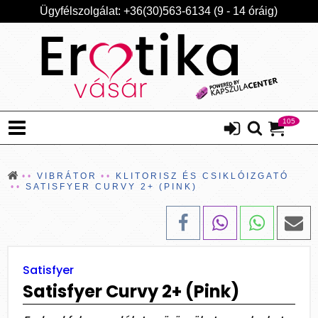
Ügyfélszolgálat: +36(30)563-6134 (9 - 14 óráig)
105
VIBRÁTOR
KLITORISZ ÉS CSIKLÓIZGATÓ
SATISFYER CURVY 2+ (PINK)
Satisfyer
Satisfyer Curvy 2+ (Pink)