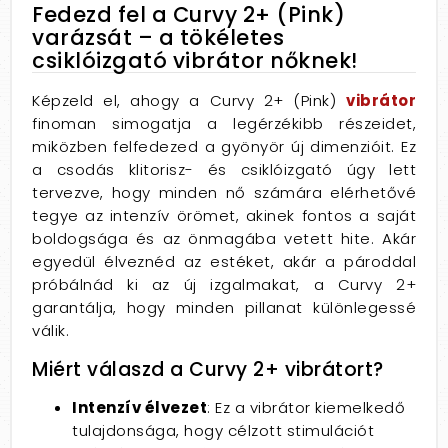
Fedezd fel a Curvy 2+ (Pink)
varázsát – a tökéletes
csiklóizgató vibrátor nőknek!
Képzeld el, ahogy a Curvy 2+ (Pink)
vibrátor
finoman simogatja a legérzékibb részeidet,
miközben felfedezed a gyönyör új dimenzióit. Ez
a csodás klitorisz- és csiklóizgató úgy lett
tervezve, hogy minden nő számára elérhetővé
tegye az intenzív örömet, akinek fontos a saját
boldogsága és az önmagába vetett hite. Akár
egyedül élveznéd az estéket, akár a pároddal
próbálnád ki az új izgalmakat, a Curvy 2+
garantálja, hogy minden pillanat különlegessé
válik.
Miért válaszd a Curvy 2+ vibrátort?
Intenzív élvezet
: Ez a vibrátor kiemelkedő
tulajdonsága, hogy célzott stimulációt