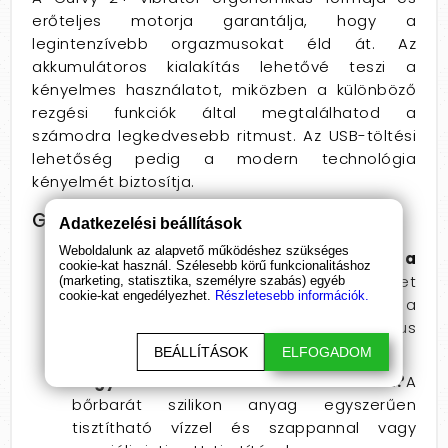
erőteljes motorja garantálja, hogy a
legintenzívebb orgazmusokat éld át. Az
akkumulátoros kialakítás lehetővé teszi a
kényelmes használatot, miközben a különböző
rezgési funkciók által megtalálhatod a
számodra legkedvesebb ritmust. Az USB-töltési
lehetőség pedig a modern technológia
kényelmét biztosítja.
Gyakori kérdések (FAQ)
Adatkezelési beállítások
Weboldalunk az alapvető működéshez szükséges
Milyen hatással van a vibrátor a
cookie-kat használ. Szélesebb körű funkcionalitáshoz
szexuális életemre?
A Curvy 2+ segíthet
(marketing, statisztika, személyre szabás) egyéb
cookie-kat engedélyezhet.
Részletesebb információk.
felfedezni az öröm új formáit, növelve a
szexuális izgalmat és fokozva az orgazmus
minőségét.
BEÁLLÍTÁSOK
ELFOGADOM
Hogyan tisztíthatom a vibrátort?
A
bőrbarát szilikon anyag egyszerűen
tisztítható vízzel és szappannal vagy