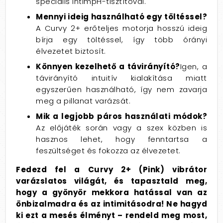
speciális intimpH-tisztítóval.
Mennyi ideig használható egy töltéssel?
A Curvy 2+ erőteljes motorja hosszú ideig
bírja egy töltéssel, így több órányi
élvezetet biztosít.
Könnyen kezelhető a távirányító?
Igen, a
távirányító intuitív kialakítása miatt
egyszerűen használható, így nem zavarja
meg a pillanat varázsát.
Mik a legjobb páros használati módok?
Az előjáték során vagy a szex közben is
hasznos lehet, hogy fenntartsa a
feszültséget és fokozza az élvezetet.
Fedezd fel a Curvy 2+ (Pink) vibrátor
varázslatos világát, és tapasztald meg,
hogy a gyönyör mekkora hatással van az
önbizalmadra és az intimitásodra! Ne hagyd
ki ezt a mesés élményt – rendeld meg most,