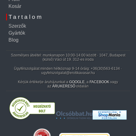
Kosár
Tartalom
Szerzők
Gyártók
Blog
Személyes átvétel: munkanapon 10:00-14:00 között · 1047, Budapest
(külső) Váci út 19. 312-es iroda
Ügyfélszolgálat minden hétköznap 9-14 óráig:
+36(30)563-6134
·
ugyfelszolgalat@erotikavasar.hu
Kérjük értékelje áruházunkat a
GOOGLE
, a
FACEBOOK
vagy
az
ÁRUKERESŐ
oldalán