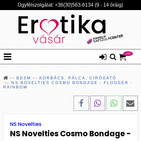
Ügyfélszolgálat: +36(30)563-6134 (9 - 14 óráig)
105
BDSM
KORBÁCS, PÁLCA, CIRÓGATÓ
NS NOVELTIES COSMO BONDAGE - FLOGGER -
RAINBOW
NS Novelties
NS Novelties Cosmo Bondage -