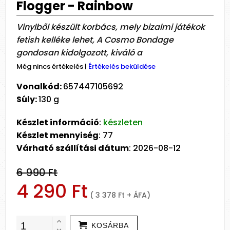
Flogger - Rainbow
Vinylből készült korbács, mely bizalmi játékok
fetish kelléke lehet, A Cosmo Bondage
gondosan kidolgozott, kiváló a
Még nincs értékelés
|
Értékelés beküldése
Vonalkód:
657447105692
Súly:
130 g
Készlet információ
:
készleten
Készlet mennyiség
: 77
Várható szállítási dátum
: 2026-08-12
6 990 Ft
4 290 Ft
( 3 378 Ft + ÁFA)
KOSÁRBA