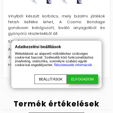
Vinylből készült korbács, mely bizalmi játékok
fetish kelléke lehet, A Cosmo Bondage
gondosan kidolgozott, kiváló anyagokból és
gyönyörű részletekből áll.
Szín: Többszínű
Adatkezelési beállítások
Anyag: Fém
Weboldalunk az alapvető működéshez szükséges
Anyag: Vinyl
cookie-kat használ. Szélesebb körű funkcionalitáshoz
(marketing, statisztika, személyre szabás) egyéb
Hossz: 46 - 50
cookie-kat engedélyezhet.
Részletesebb információk.
BEÁLLÍTÁSOK
ELFOGADOM
Termék
értékelések