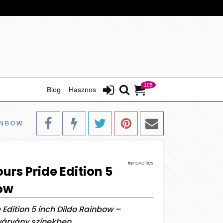
105
Blog
Hasznos
INBOW
urs Pride Edition 5
bow
 Edition 5 inch Dildo Rainbow –
ivárvány színekben