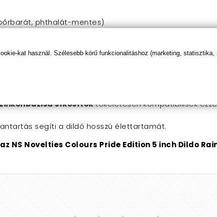
 (bőrbarát, phthalát-mentes)
egészített, letapasztható, vízálló
kie-kat használ. Szélesebb körű funkcionalitáshoz (marketing, statisztika,
tt és után mindig
langyos szappanos vízzel
és
segédesz
szilikonbázisú síkosítók
tökéletesen kompatibilisek ezzel 
rbantartás segíti a dildó hosszú élettartamát.
az NS Novelties Colours Pride Edition 5 inch Dildo Ra