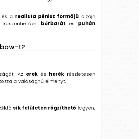
és a
realista pénisz formájú
dizájn
 köszönhetően
bőrbarát
és
puhán
inbow-t?
dságát. Az
erek
és
herék
részletesen
okozza a valósághű élményt.
 dildó
sík felületen rögzíthető
legyen,