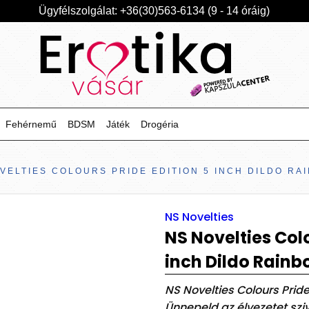
Ügyfélszolgálat: +36(30)563-6134 (9 - 14 óráig)
Fehérnemű
BDSM
Játék
Drogéria
VELTIES COLOURS PRIDE EDITION 5 INCH DILDO RA
NS Novelties
NS Novelties Colo
inch Dildo Rain
NS Novelties Colours Pride
Ünnepeld az élvezetet sz