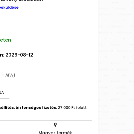
beküldése
leten
um
: 2026-08-12
t + ÁFA)
BA
állítás, biztonságos fizetés.
27.000 Ft felett
Magyar termék