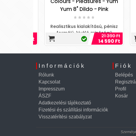
Colours - Pleasures - Yum
Co
lack
Yum 8" Dildo - Pink
Realisztikus kialakítású, pénisz
Real
formájú, kiváló minőségű
f
21 390 Ft
3 990 Ft
szilikonból készített, erezett
sz
14 590 Ft
felületű, motor nélküli di...
f
Információk
Fiók
Rólunk
Belépés
Kapcsolat
Regisztrá
Impresszum
Profil
ÁSZF
Kosár
Adatkezelési tájékoztató
Fizetési és szállítási információk
Visszatérítési szabályzat
Személyes