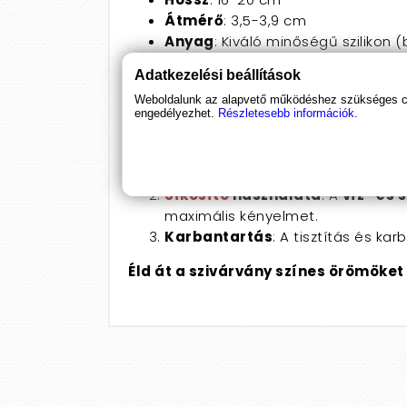
Átmérő
: 3,5-3,9 cm
Anyag
: Kiváló minőségű szilikon
Szín
: Többszínű, szivárvány
Adatkezelési beállítások
Speciális jellemzők
: Herékkel ki
Weboldalunk az alapvető működéshez szükséges coo
engedélyezhet.
Részletesebb információk.
Használati javaslatok:
Tisztítás
: A dildó használata elő
alaposan.
Síkosító
használata
: A
víz- és 
maximális kényelmet.
Karbantartás
: A tisztítás és ka
Éld át a szivárvány színes örömöket 