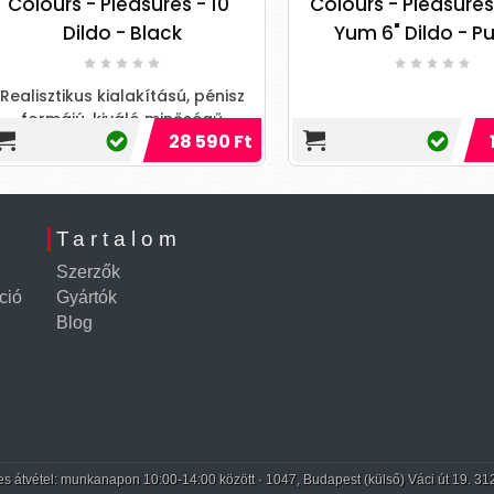
lours - Pleasures - 10"
Colours - Pleasures -
Dildo - Black
Yum 6" Dildo - Purpl
isztikus kialakítású, pénisz
ormájú, kiváló minőségű
28 590 Ft
11 5
ilikonból készített, erezett
elületű, herékkel kiegész...
Tartalom
Szerzők
ció
Gyártók
Blog
 átvétel: munkanapon 10:00-14:00 között · 1047, Budapest (külső) Váci út 19. 31