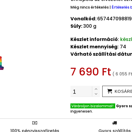
Még nincs értékelés
|
Értékelés 
Vonalkód:
657447098819
Súly:
300 g
Készlet információ
:
kész
Készlet mennyiség
: 74
Várható szállítási dát
7 690 Ft
( 6 055 F
KOSÁR
Várároljon bizalommal!
Gyors sz
ingyenesen.
100% pénzvisszafizetés
Gyors szállítás