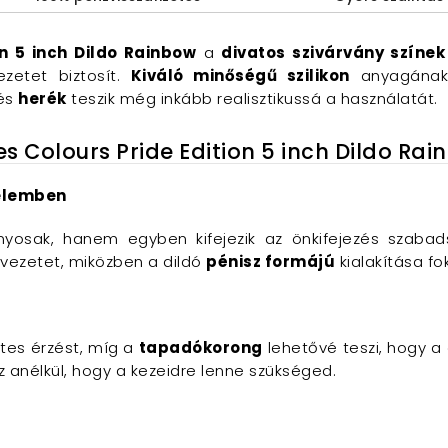
on 5 inch Dildo Rainbow
a
divatos szivárvány színek
ezetet biztosít.
Kiváló minőségű szilikon
anyagának
és
herék
teszik még inkább realisztikussá a használatát.
es Colours Pride Edition 5 inch Dildo Ra
yelemben
yosak, hanem egyben kifejezik az önkifejezés szaba
élvezetet, miközben a dildó
pénisz formájú
kialakítása f
etes érzést, míg a
tapadókorong
lehetővé teszi, hogy a
 anélkül, hogy a kezeidre lenne szükséged.