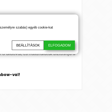
 személyre szabás) egyéb cookie-kat
köz tisztítóval
tisztítsd meg
BEÁLLÍTÁSOK
ELFOGADOM
a dildóval, és használatuk biztosítja a
inbow-val!