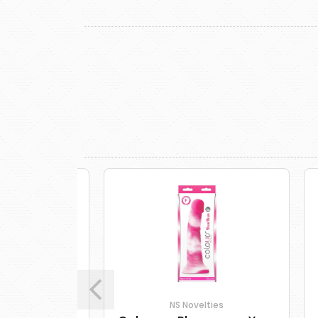
NS Novelties
o Colours