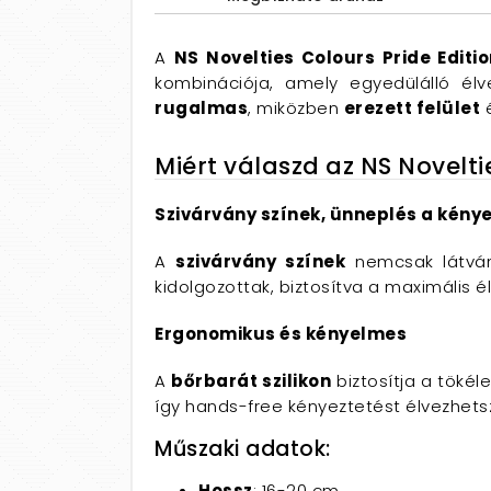
A
NS Novelties Colours Pride Editi
kombinációja, amely egyedülálló élv
rugalmas
, miközben
erezett felület
Miért válaszd az NS Novelti
Szivárvány színek, ünneplés a kén
A
szivárvány színek
nemcsak látván
kidolgozottak, biztosítva a maximális 
Ergonomikus és kényelmes
A
bőrbarát szilikon
biztosítja a tökél
így hands-free kényeztetést élvezhetsz
Műszaki adatok:
Hossz
: 16-20 cm