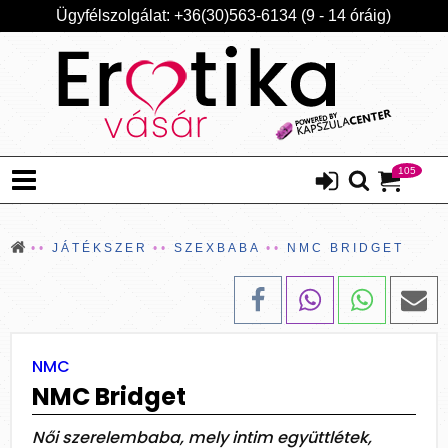
Ügyfélszolgálat: +36(30)563-6134 (9 - 14 óráig)
105
JÁTÉKSZER
SZEXBABA
NMC BRIDGET
NMC
NMC Bridget
Női szerelembaba, mely intim együttlétek,