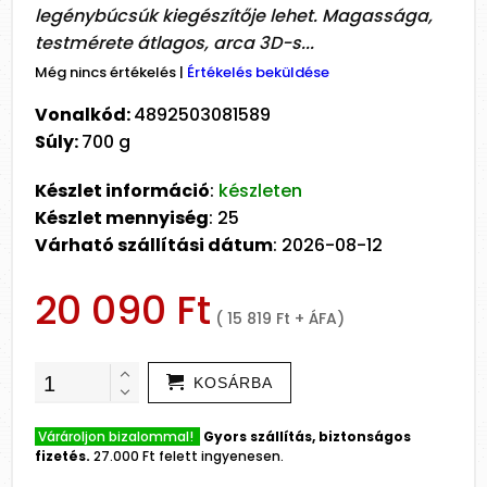
legénybúcsúk kiegészítője lehet. Magassága,
testmérete átlagos, arca 3D-s...
Még nincs értékelés
|
Értékelés beküldése
Vonalkód:
4892503081589
Súly:
700 g
Készlet információ
:
készleten
Készlet mennyiség
: 25
Várható szállítási dátum
: 2026-08-12
20 090 Ft
( 15 819 Ft + ÁFA)
KOSÁRBA
Várároljon bizalommal!
Gyors szállítás, biztonságos
fizetés.
27.000 Ft felett ingyenesen.