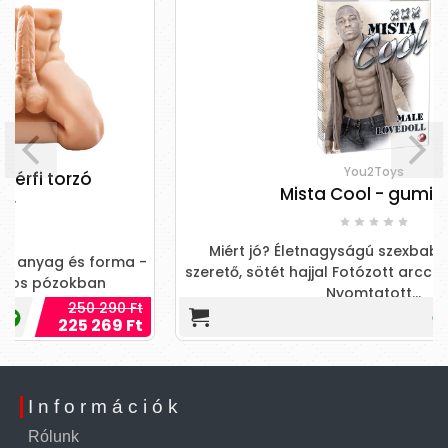
You2Toys
Mista Cool - gumiférfi
Miért jó? Életnagyságú szexbaba Fekete bőrű
rma -
szerető, sötét hajjal Fotózott arccal ellátott szerető
Nyomtatott...
0 Ft
18 290 Ft
9 Ft
Információk
Rólunk