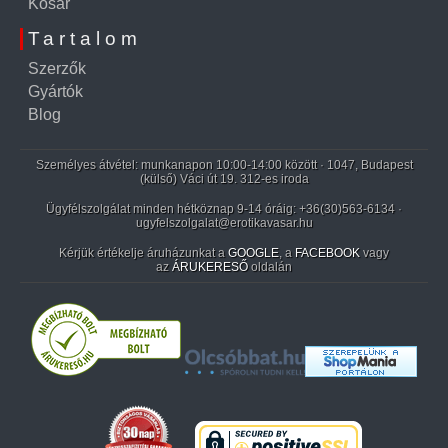
Kosár
Tartalom
Szerzők
Gyártók
Blog
Személyes átvétel: munkanapon 10:00-14:00 között · 1047, Budapest
(külső) Váci út 19. 312-es iroda
Ügyfélszolgálat minden hétköznap 9-14 óráig:
+36(30)563-6134
·
ugyfelszolgalat@erotikavasar.hu
Kérjük értékelje áruházunkat a
GOOGLE
, a
FACEBOOK
vagy
az
ÁRUKERESŐ
oldalán