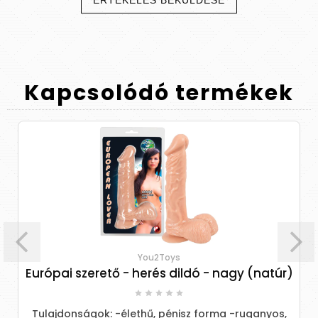
ÉRTÉKELÉS BEKÜLDÉSE
Kapcsolódó
termékek
You2Toys
Európai szerető - herés dildó - nagy (natúr)
Tulajdonságok: -élethű, pénisz forma -ruganyos,