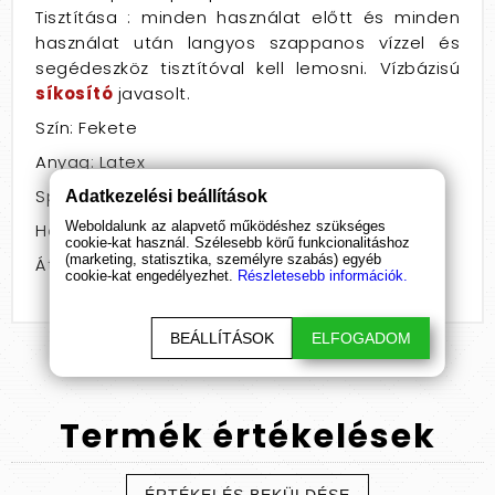
Tisztítása : minden használat előtt és minden
használat után langyos szappanos vízzel és
segédeszköz tisztítóval kell lemosni. Vízbázisú
síkosító
javasolt.
Szín: Fekete
Anyag: Latex
Speciális jellemző: vízálló
Adatkezelési beállítások
Weboldalunk az alapvető működéshez szükséges
Hossz: 21 - 25
cookie-kat használ. Szélesebb körű funkcionalitáshoz
(marketing, statisztika, személyre szabás) egyéb
Átmérő: 4 - 4,4
cookie-kat engedélyezhet.
Részletesebb információk.
BEÁLLÍTÁSOK
ELFOGADOM
Termék
értékelések