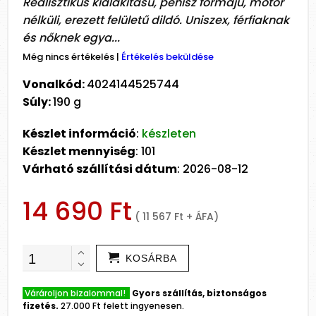
Realisztikus kialakítású, pénisz formájú, motor
nélküli, erezett felületű dildó. Uniszex, férfiaknak
és nőknek egya...
Még nincs értékelés
|
Értékelés beküldése
Vonalkód:
4024144525744
Súly:
190 g
Készlet információ
:
készleten
Készlet mennyiség
: 101
Várható szállítási dátum
: 2026-08-12
14 690 Ft
( 11 567 Ft + ÁFA)
KOSÁRBA
Várároljon bizalommal!
Gyors szállítás, biztonságos
fizetés.
27.000 Ft felett ingyenesen.