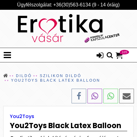
Ügyfélszolgálat: +36(30)563-6134 (9 - 14 óráig)
105
DILDÓ
SZILIKON DILDÓ
YOU2TOYS BLACK LATEX BALLOON
You2Toys
You2Toys Black Latex Balloon