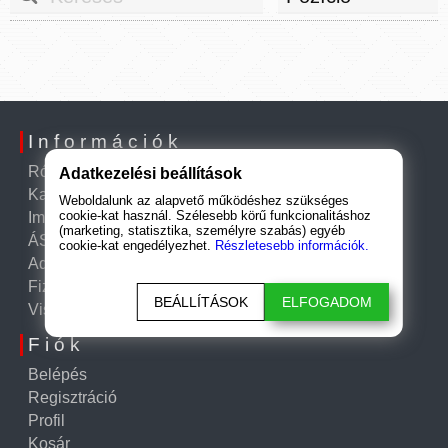
Információk
Rólunk
Adatkezelési beállítások
Kapcsolat
Weboldalunk az alapvető működéshez szükséges
cookie-kat használ. Szélesebb körű funkcionalitáshoz
Impresszum
(marketing, statisztika, személyre szabás) egyéb
ÁSZF
cookie-kat engedélyezhet.
Részletesebb információk.
Adatkezelési tájékoztató
Fizetési és szállítási információk
BEÁLLÍTÁSOK
ELFOGADOM
Visszatérítési szabályzat
Fiók
Belépés
Regisztráció
Profil
Kosár