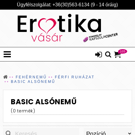
Ügyfélszolgálat: +36(30)563-6134 (9 - 14 óráig)
105
FEHÉRNEMŰ
FÉRFI RUHÁZAT
BASIC ALSÓNEMŰ
BASIC ALSÓNEMŰ
(0 termék)