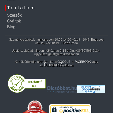
Tartalom
Szerzők
Gyártók
Blog
Személyes átvétel: munkanapon 10:00-14:00 között · 1047, Budapest
(külső) Váci út 19. 312-es iroda
Ügyfélszolgálat minden hétköznap 9-14 óráig:
+36(30)563-6134
·
ugyfelszolgalat@erotikavasar.hu
Kérjük értékelje áruházunkat a
GOOGLE
, a
FACEBOOK
vagy
az
ÁRUKERESŐ
oldalán