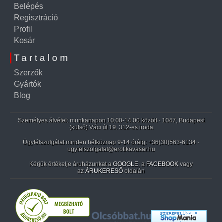
Belépés
Regisztráció
Profil
Kosár
Tartalom
Szerzők
Gyártók
Blog
Személyes átvétel: munkanapon 10:00-14:00 között · 1047, Budapest
(külső) Váci út 19. 312-es iroda
Ügyfélszolgálat minden hétköznap 9-14 óráig:
+36(30)563-6134
·
ugyfelszolgalat@erotikavasar.hu
Kérjük értékelje áruházunkat a
GOOGLE
, a
FACEBOOK
vagy
az
ÁRUKERESŐ
oldalán