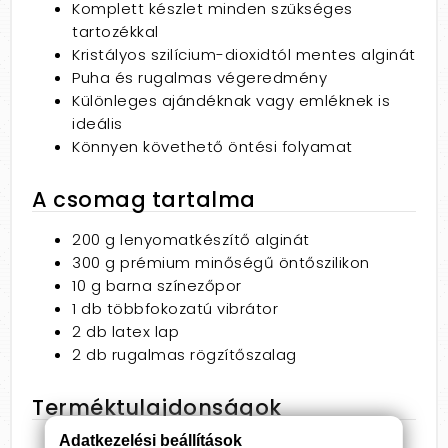
Komplett készlet minden szükséges
tartozékkal
Kristályos szilícium-dioxidtól mentes alginát
Puha és rugalmas végeredmény
Különleges ajándéknak vagy emléknek is
ideális
Könnyen követhető öntési folyamat
A csomag tartalma
200 g lenyomatkészítő alginát
300 g prémium minőségű öntőszilikon
10 g barna színezőpor
1 db többfokozatú vibrátor
2 db latex lap
2 db rugalmas rögzítőszalag
Terméktulajdonságok
Adatkezelési beállítások
Terméktípus: vibrációs péniszöntő készlet