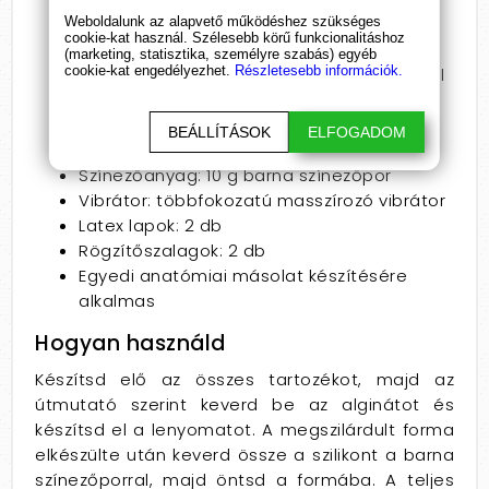
Weboldalunk az alapvető működéshez szükséges
Szín: barna
cookie-kat használ. Szélesebb körű funkcionalitáshoz
Öntőanyag: 200 g alginát
(marketing, statisztika, személyre szabás) egyéb
cookie-kat engedélyezhet.
Részletesebb információk.
Alginát típusa: kristályos szilícium-dioxidtól
mentes
Öntőszilikon mennyisége: 300 g
BEÁLLÍTÁSOK
ELFOGADOM
Szilikon típusa: prémium minőségű szilikon
Színezőanyag: 10 g barna színezőpor
Vibrátor: többfokozatú masszírozó vibrátor
Latex lapok: 2 db
Rögzítőszalagok: 2 db
Egyedi anatómiai másolat készítésére
alkalmas
Hogyan használd
Készítsd elő az összes tartozékot, majd az
útmutató szerint keverd be az alginátot és
készítsd el a lenyomatot. A megszilárdult forma
elkészülte után keverd össze a szilikont a barna
színezőporral, majd öntsd a formába. A teljes