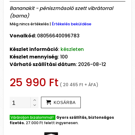
Bananakit - péniszmásoló szett vibrátorral
(barna)
Még nincs értékelés
|
Értékelés beküldése
Vonalkód:
08056640096783
Készlet információ
:
készleten
Készlet mennyiség
: 100
Várható szállítási dátum
: 2026-08-12
25 990 Ft
( 20 465 Ft + ÁFA)
KOSÁRBA
Várároljon bizalommal!
Gyors szállítás, biztonságos
fizetés.
27.000 Ft felett ingyenesen.