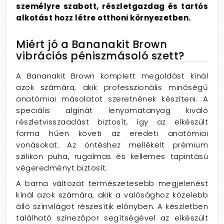
személyre szabott, részletgazdag és tartós
alkotást hozz létre otthoni környezetben.
Miért jó a Bananakit Brown
vibrációs péniszmásoló szett?
A Bananakit Brown komplett megoldást kínál
azok számára, akik professzionális minőségű
anatómiai másolatot szeretnének készíteni. A
speciális alginát lenyomatanyag kiváló
részletvisszaadást biztosít, így az elkészült
forma hűen követi az eredeti anatómiai
vonásokat. Az öntéshez mellékelt prémium
szilikon puha, rugalmas és kellemes tapintású
végeredményt biztosít.
A barna változat természetesebb megjelenést
kínál azok számára, akik a valósághoz közelebb
álló színvilágot részesítik előnyben. A készletben
található színezőpor segítségével az elkészült