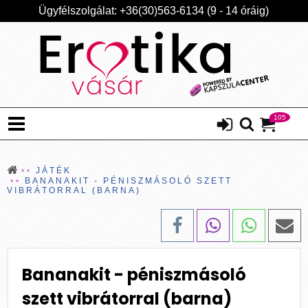
Ügyfélszolgálat: +36(30)563-6134 (9 - 14 óráig)
105
JÁTÉK
BANANAKIT - PÉNISZMÁSOLÓ SZETT
VIBRÁTORRAL (BARNA)
Bananakit - péniszmásoló
szett vibrátorral (barna)