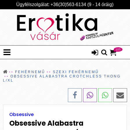
Ügyfélszolgálat: +36(30)563-6134 (9 - 14 óráig)
105
FEHÉRNEMŰ
SZEXI FEHÉRNEMŰ
OBSESSIVE ALABASTRA CROTCHLESS THONG
L/XL
Obsessive
Obsessive Alabastra