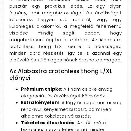
pusztán egy praktikus lépés. Ez egy olyan
élmény, ami magabiztosságot és érzékiséget
kölcsönöz. Legyen szó randiról, vagy egy
különleges alkalomról, a megfelelő fehérnemű
viselése mindig segít abban, hogy
magabiztosan lépj be a szobába. Az Alabastra
crotchless thong L/XL kiemeli a nőiességed
minden apró részletét, így te is azonnal egy
elbűvölő és különleges nőnek érezheted magad.
Az Alabastra crotchless thong L/XL
előnyei
Prémium csipke
: A finom csipke anyag
eleganciát és érzékiséget kölcsönöz.
Extra kényelem
: A lágy és rugalmas anyag
rendkívüli kényelmet biztosít, bármilyen
alkalomra tökéletes választás.
Tökéletes illeszkedés
: Az L/XL méret
biztosítja, hogy a fehérnemű minden