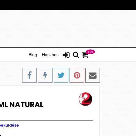
105
Blog
Hasznos
ML NATURAL
beküldése