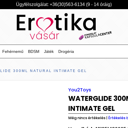
Ügyfélszolgálat: +36(30)563-6134 (9 - 14 óráig)
Fehérnemű
BDSM
Játék
Drogéria
LIDE 300ML NATURAL INTIMATE GEL
You2Toys
WATERGLIDE 300
INTIMATE GEL
Még nincs értékelés
|
Értékelés 