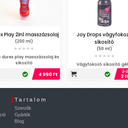
x Play 2in1 masszázsolaj
Joy Drops vágyfoko
(200 ml)
síkosító
(50 ml)
e durex play masszázsolaj és
síkosító
Vágyfokozó síkosító gél
nagyobb szexuális libidóé
2 3
4 990 Ft
2 1
Tartalom
Szerzők
ció
Gyártók
Blog