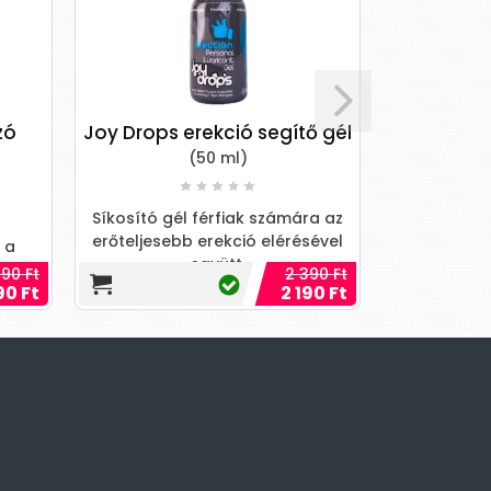
zó
Joy Drops erekció segítő gél
An
(50 ml)
Árnikát, k
Síkosító gél férfiak számára az
tartalmazó, 
erőteljesebb erekció elérésével
melyet k
 a
együtt.
stimulá
rt!
90 Ft
2 390 Ft
90 Ft
2 190 Ft