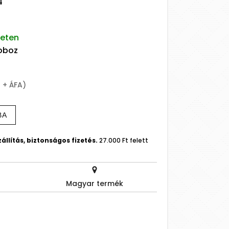
4
leten
doboz
t + ÁFA)
BA
állítás, biztonságos fizetés.
27.000 Ft felett
Magyar termék