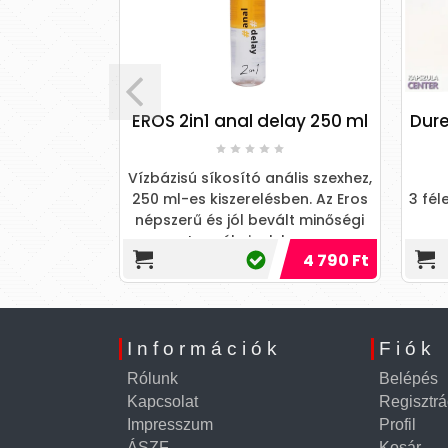
m 50 ml
EROS 2in1 anal delay 250 ml
Dure
 CREAM BACK
Vízbázisú síkosító anális szexhez,
egjobb alapja.
250 ml-es kiszerelésben. Az Eros
3 fél
zza a HOT
népszerű és jól bevált minőségi
Oil a ...
termékeinek kom
3 990 Ft
4 790 Ft
Információk
Fiók
Rólunk
Belépés
Kapcsolat
Regisztrá
Impresszum
Profil
ÁSZF
Kosár