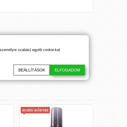
 személyre szabás) egyéb cookie-kat
BEÁLLÍTÁSOK
ELFOGADOM
kiválló ár/érték