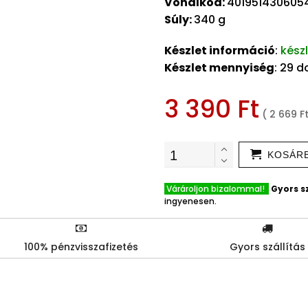
Vonalkód:
401951430605
Súly:
340 g
Készlet információ
:
kész
Készlet mennyiség
: 29 
3 390 Ft
( 2 669 F
KOSÁR
Várároljon bizalommal!
Gyors sz
ingyenesen.
100% pénzvisszafizetés
Gyors szállítás