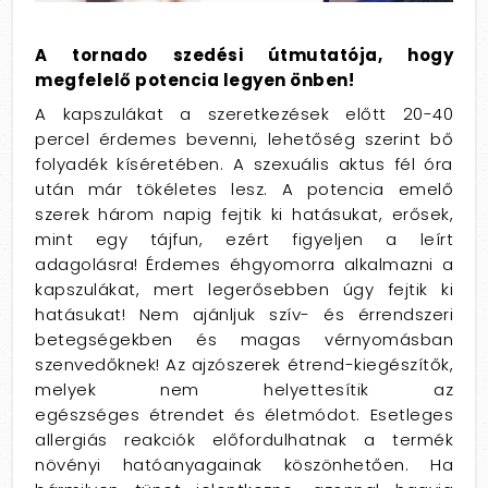
A tornado szedési útmutatója, hogy
megfelelő potencia legyen önben!
A kapszulákat a szeretkezések előtt 20-40
percel érdemes bevenni, lehetőség szerint bő
folyadék kíséretében. A szexuális aktus fél óra
után már tökéletes lesz. A potencia emelő
szerek három napig fejtik ki hatásukat, erősek,
mint egy tájfun, ezért figyeljen a leírt
adagolásra! Érdemes éhgyomorra alkalmazni a
kapszulákat, mert legerősebben úgy fejtik ki
hatásukat! Nem ajánljuk szív- és érrendszeri
betegségekben és magas vérnyomásban
szenvedőknek! Az ajzószerek étrend-kiegészítők,
melyek nem helyettesítik az
egészséges étrendet és életmódot. Esetleges
allergiás reakciók előfordulhatnak a termék
növényi hatóanyagainak köszönhetően. Ha