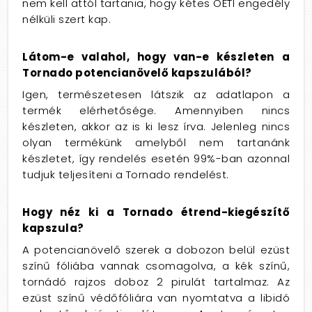
nem kell attól tartania, hogy kétes OÉTI engedély
nélküli szert kap.
Látom-e valahol, hogy van-e készleten a
Tornado potencianövelő kapszulából?
Igen, természetesen látszik az adatlapon a
termék elérhetősége. Amennyiben nincs
készleten, akkor az is ki lesz írva. Jelenleg nincs
olyan termékünk amelyből nem tartanánk
készletet, így rendelés esetén 99%-ban azonnal
tudjuk teljesíteni a Tornado rendelést.
Hogy néz ki a Tornado étrend-kiegészítő
kapszula?
A potencianövelő szerek a dobozon belül ezüst
színű fóliába vannak csomagolva, a kék színű,
tornádó rajzos doboz 2 pirulát tartalmaz. Az
ezüst színű védőfóliára van nyomtatva a libidó