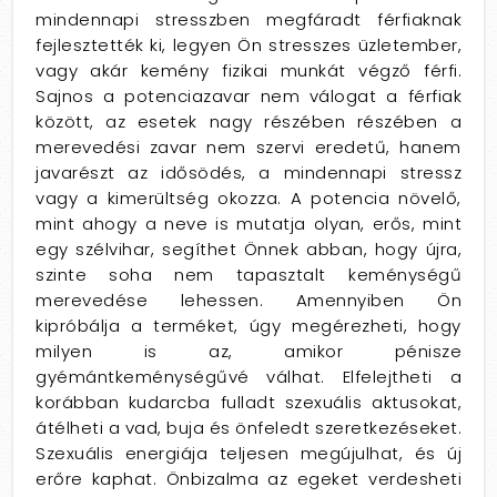
mindennapi stresszben megfáradt férfiaknak
fejlesztették ki, legyen Ön stresszes üzletember,
vagy akár kemény fizikai munkát végző férfi.
Sajnos a potenciazavar nem válogat a férfiak
között, az esetek nagy részében részében a
merevedési zavar nem szervi eredetű, hanem
javarészt az idősödés, a mindennapi stressz
vagy a kimerültség okozza. A potencia növelő,
mint ahogy a neve is mutatja olyan, erős, mint
egy szélvihar, segíthet Önnek abban, hogy újra,
szinte soha nem tapasztalt keménységű
merevedése lehessen. Amennyiben Ön
kipróbálja a terméket, úgy megérezheti, hogy
milyen is az, amikor pénisze
gyémántkeménységűvé válhat. Elfelejtheti a
korábban kudarcba fulladt szexuális aktusokat,
átélheti a vad, buja és önfeledt szeretkezéseket.
Szexuális energiája teljesen megújulhat, és új
erőre kaphat. Önbizalma az egeket verdesheti