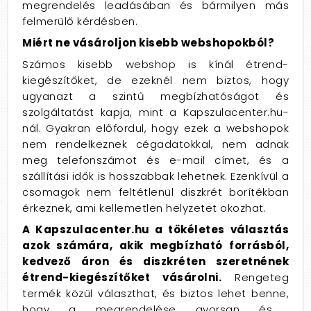
megrendelés leadásában és bármilyen más
felmerülő kérdésben.
Miért ne vásároljon kisebb webshopokból?
Számos kisebb webshop is kínál étrend-
kiegészítőket,
de ezeknél nem biztos,
hogy
ugyanazt a szintű megbízhatóságot és
szolgáltatást kapja,
mint a Kapszulacenter.
hu-
nál.
Gyakran előfordul,
hogy ezek a webshopok
nem rendelkeznek cégadatokkal,
nem adnak
meg telefonszámot és e-mail címet,
és a
szállítási idők is hosszabbak lehetnek.
Ezenkívül a
csomagok nem feltétlenül diszkrét borítékban
érkeznek,
ami kellemetlen helyzetet okozhat.
A Kapszulacenter.hu a tökéletes választás
azok számára, akik megbízható forrásból,
kedvező áron és diszkréten szeretnének
étrend-kiegészítőket vásárolni.
Rengeteg
termék közül választhat,
és biztos lehet benne,
hogy a megrendelése gyorsan és