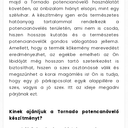
majd a Tornado potencianövelő használatát
követően, az önbizalom hiányt elsöpri, mint egy
szélvihar. A készítmény igen erős természetes
hatóanyag tartalommal rendelkezik a
potencianövelés területén, ami nem is csoda,
hiszen hosszas kutatás és a természetes
potencianövelők gondos válogatása jellemzi.
Amellett, hogy a termék kőkemény merevedést
eredményezhet, az egekbe emelheti az Ön
libidóját még hosszan tartó szeterkezést is
biztosíthat, hiszen a szex ösztönössé válik és
megszűnhet a korai magömlés is! Ön is tudja,
hogy egy jó párkapcsolat egyik alappillére a
szex, vagyis a jó szex. Itt az ideje megadni
párjának ezt.
Kinek ajánljuk a Tornado potencanövelő
készítményt?