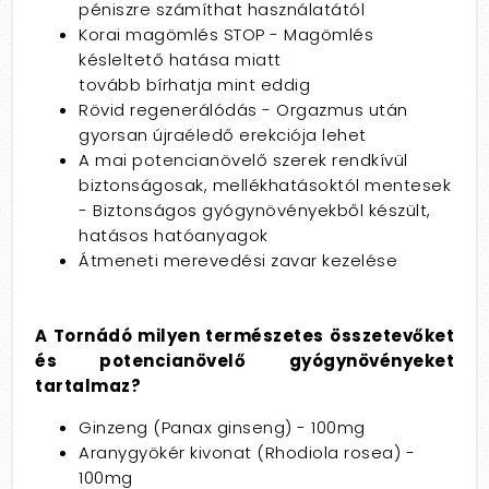
péniszre számíthat használatától
Korai magömlés STOP - Magömlés
késleltető hatása miatt
tovább bírhatja mint eddig
Rövid regenerálódás - Orgazmus után
gyorsan újraéledő erekciója lehet
A mai potencianövelő szerek rendkívül
biztonságosak, mellékhatásoktól mentesek
- Biztonságos gyógynövényekből készült,
hatásos hatóanyagok
Átmeneti merevedési zavar kezelése
A Tornádó milyen természetes összetevőket
és potencianövelő gyógynövényeket
tartalmaz?
Ginzeng (Panax ginseng) - 100mg
Aranygyökér kivonat (Rhodiola rosea) -
100mg