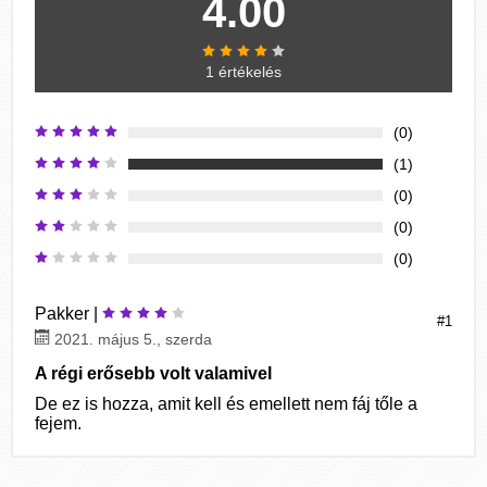
4.00
1 értékelés
(0)
(1)
(0)
(0)
(0)
Pakker |
#1
2021. május 5., szerda
A régi erősebb volt valamivel
De ez is hozza, amit kell és emellett nem fáj tőle a
fejem.