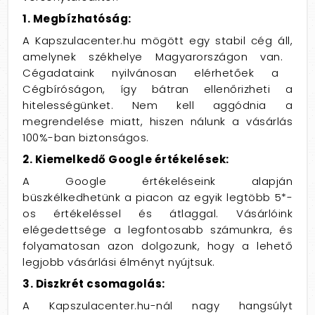
1. Megbízhatóság:
A Kapszulacenter.
hu mögött egy stabil cég áll,
amelynek székhelye Magyarországon van.
Cégadataink nyilvánosan elérhetőek a
Cégbíróságon,
így bátran ellenőrizheti a
hitelességünket.
Nem kell aggódnia a
megrendelése miatt,
hiszen nálunk a vásárlás
100%-ban biztonságos.
2. Kiemelkedő Google értékelések:
A Google értékeléseink alapján
büszkélkedhetünk a piacon az egyik legtöbb 5*-
os értékeléssel és átlaggal.
Vásárlóink
elégedettsége a legfontosabb számunkra,
és
folyamatosan azon dolgozunk,
hogy a lehető
legjobb vásárlási élményt nyújtsuk.
3. Diszkrét csomagolás:
A Kapszulacenter.
hu-nál nagy hangsúlyt