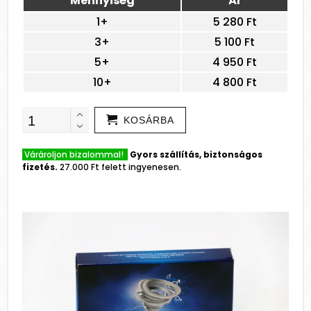
Mennyiség
Ár
1+
5 280 Ft
3+
5 100 Ft
5+
4 950 Ft
10+
4 800 Ft
KOSÁRBA
Várároljon bizalommal!
Gyors szállítás, biztonságos
fizetés.
27.000 Ft felett ingyenesen.