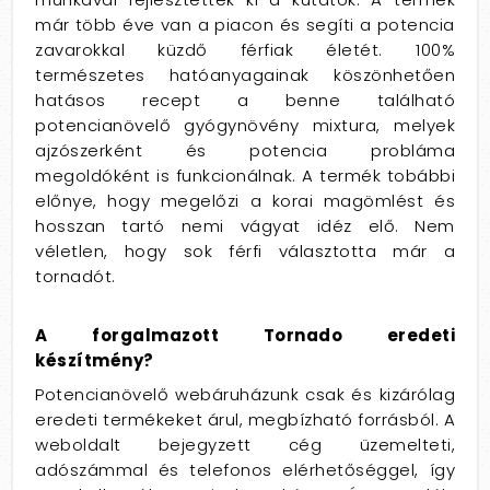
már több éve van a piacon és segíti a potencia
zavarokkal küzdő férfiak életét. 100%
természetes hatóanyagainak köszönhetően
hatásos recept a benne található
potencianövelő gyógynövény mixtura, melyek
ajzószerként és potencia probláma
megoldóként is funkcionálnak. A termék tobábbi
előnye, hogy megelőzi a korai magömlést és
hosszan tartó nemi vágyat idéz elő. Nem
véletlen, hogy sok férfi választotta már a
tornadót.
A forgalmazott Tornado eredeti
készítmény?
Potencianövelő webáruházunk csak és kizárólag
eredeti termékeket árul, megbízható forrásból. A
weboldalt bejegyzett cég üzemelteti,
adószámmal és telefonos elérhetőséggel, így