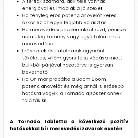
A férfiak számára, akik tele vannak
energiával és imádják a jó szexet
Ha tényleg erős potencianövelőt keres,
akkor ez az egyik legjobb választás
Ha merevedési problémákkal küzd, pénisze
nem elég kemény vagy egyáltalán nincs
merevedése
Időseknek és fiataloknak egyaránt
tökéletes, villám gyors felszivódása miatt
bulikból párjával hazatérve is gyorsan
bevethető
Ha Ön már próbálta a Boom Boom
potencianövelőt és még annál is erősebb
hatásra vágyik, a Tornado ajzószer önnek
találták ki!
A Tornado tabletta a következő pozitív
hatásokkal bír merevedési zavarok esetén: