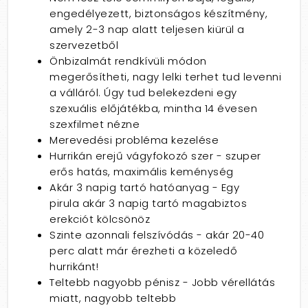
engedélyezett, biztonságos készítmény,
amely 2-3 nap alatt teljesen kiürül a
szervezetből
Önbizalmát rendkívüli módon
megerősítheti, nagy lelki terhet tud levenni
a válláról. Úgy tud belekezdeni egy
szexuális előjátékba, mintha 14 évesen
szexfilmet nézne
Merevedési probléma kezelése
Hurrikán erejű vágyfokozó szer - szuper
erős hatás, maximális keménység
Akár 3 napig tartó hatóanyag - Egy
pirula akár 3 napig tartó magabiztos
erekciót kölcsönöz
Szinte azonnali felszívódás - akár 20-40
perc alatt már érezheti a közeledő
hurrikánt!
Teltebb nagyobb pénisz - Jobb vérellátás
miatt, nagyobb teltebb