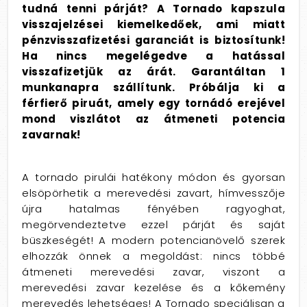
tudná tenni párját? A Tornado kapszula
visszajelzései kiemelkedőek, ami miatt
pénzvisszafizetési garanciát is biztosítunk!
Ha nincs megelégedve a hatással
visszafizetjük az árát. Garantáltan 1
munkanapra szállítunk. Próbálja ki a
férfierő piruát, amely egy tornádó erejével
mond viszlátot az átmeneti potencia
zavarnak!
A tornado pirulái hatékony módon és gyorsan
elsöpörhetik a merevedési zavart, hímvesszője
újra hatalmas fényében ragyoghat,
megörvendeztetve ezzel párját és saját
büszkeségét! A modern potencianövelő szerek
elhozzák önnek a megoldást: nincs többé
átmeneti merevedési zavar, viszont a
merevedési zavar kezelése és a kőkemény
merevedés lehetséges! A Tornado speciálisan a