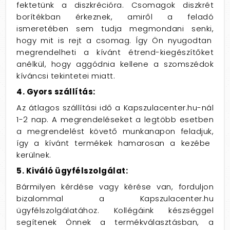
fektetünk a diszkrécióra.
Csomagok diszkrét
borítékban érkeznek,
amiről a feladó
ismeretében sem tudja megmondani senki,
hogy mit is rejt a csomag.
Így Ön nyugodtan
megrendelheti a kívánt étrend-kiegészítőket
anélkül,
hogy aggódnia kellene a szomszédok
kíváncsi tekintetei miatt.
4. Gyors szállítás:
Az átlagos szállítási idő a Kapszulacenter.
hu-nál
1-2 nap.
A megrendeléseket a legtöbb esetben
a megrendelést követő munkanapon feladjuk,
így a kívánt termékek hamarosan a kezébe
kerülnek.
5. Kiváló ügyfélszolgálat:
Bármilyen kérdése vagy kérése van,
forduljon
bizalommal a Kapszulacenter.
hu
ügyfélszolgálatához.
Kollégáink készséggel
segítenek Önnek a termékválasztásban,
a