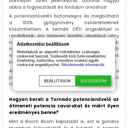
bármilyen tünet jelentkezne, azonnal hagyja
abba a fogyasztását és forduljon orvoshoz!
A potencianövelés biztonságos és megbízható
a 100% gyógynövény összetételének
köszönhetően. A termék OÉTI engedéllyel is
rendelkezik, így teljesen legális, ráadásul vény
nélkül kapható. A terméknek nincsen különösebb
Adatkezelési beállítások
mellékhatása, minimális esetben fordul elő
Weboldalunk az alapvető működéshez szükséges
enyhe fejfájás. Növényi összetevőinek
cookie-kat használ. Szélesebb körű funkcionalitáshoz
(marketing, statisztika, személyre szabás) egyéb
köszönhetően előfurdulhatnak allergiás tünetek.
cookie-kat engedélyezhet.
Részletesebb információk.
Alkohol fogyasztása mellett nem javasoljuk a
potencianövelő szerek használatát! Az erekció
BEÁLLÍTÁSOK
ELFOGADOM
hatását rontja az alkohol fogyasztása.
Hogyan kezeli a Tornado potencianövelő az
átmeneti potencia zavarokat és miért ilyen
eredményes benne?
Mint a Boom Boom kapszuláit is, ezt is gondos
munkával fejlesztették ki a kutatók. A termék