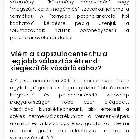
vélemény "kőkemény merevedés" vagy
"megszűnt korai magömlés" szavakkal jellemzi a
terméket. A "tornado potencianövelő hol
kapható?" kérdésre pedig üzenjük a
fórumozóknak: nálunk pofonegyszerű a
potencianövelő rendelés!
Miért a Kapszulacenter.hu a
legjobb választás étrend-
kiegészítők vásárlásához?
A Kapszulacenter.
hu 2016 óta a piacon van,
és az
egyik legrégebbi és legmegbízhatóbb étrend-
kiegészítő és potencianövelő webshop
Magyarországon.
Több ezer elégedett
vásárlóval büszkélkedhetünk,
akik értékelik a
széles termékválasztékunkat,
a versenyképes
árainkat és a kiváló ügyfélszolgálatunkat.
De mi
az,
ami igazán megkülönböztet minket a
versenytársaktól?