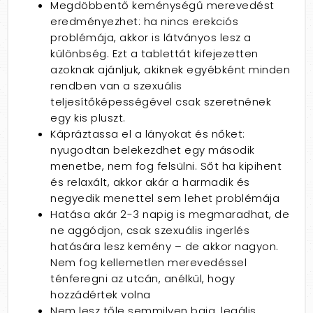
Megdöbbentő keménységű merevedést
eredményezhet: ha nincs erekciós
problémája, akkor is látványos lesz a
különbség. Ezt a tablettát kifejezetten
azoknak ajánljuk, akiknek egyébként minden
rendben van a szexuális
teljesítőképességével csak szeretnének
egy kis pluszt.
Kápráztassa el a lányokat és nőket:
nyugodtan belekezdhet egy második
menetbe, nem fog felsülni. Sőt ha kipihent
és relaxált, akkor akár a harmadik és
negyedik menettel sem lehet problémája
Hatása akár 2-3 napig is megmaradhat, de
ne aggódjon, csak szexuális ingerlés
hatására lesz kemény – de akkor nagyon.
Nem fog kellemetlen merevedéssel
ténferegni az utcán, anélkül, hogy
hozzádértek volna
Nem lesz tőle semmilyen baja, legális,