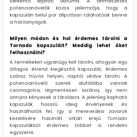
serkentő lejárati dátuma. A természetes
potencianövelők közös jellemzője, hogy a
kapszulán belül por állpotban taláhatóak benne
a hatóanyagok.
Milyen módon és hol érdemes tárolni a
Tornado kapszuláit? Meddig lehet őket
felhasználni?
A termékeket ugyanúgy kell tárolni, ahogyan egy
átlagos étrend kiegészítő kapszulát, érdemes
száraz, hűvös helyen, naptól védve tárolni. A
potencianövelő szerek alufóliába vannak
csomagolva, légmentesen lezárva, így nem
annyira kényesek a tárolásra. A jelenleg kapható
kapszulák hosszú ideig érvényesek és
használhatók fel, így a merevedési zavarok
kezelésére használt orkán erejű Tornado
kapszulákból érdemes többet is rendelni
egyszerre.