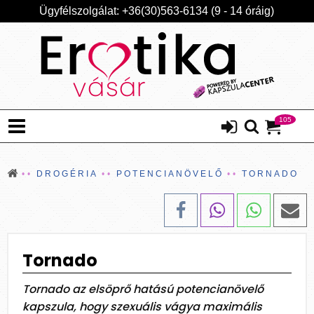
Ügyfélszolgálat: +36(30)563-6134 (9 - 14 óráig)
105
DROGÉRIA
POTENCIANÖVELŐ
TORNADO
Tornado
Tornado az elsöprő hatású potencianövelő
kapszula, hogy szexuális vágya maximális