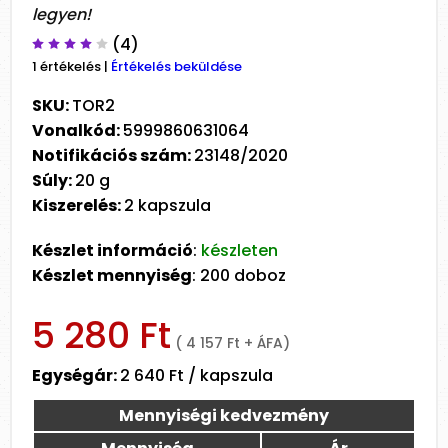
legyen!
(4)
1 értékelés
|
Értékelés beküldése
SKU:
TOR2
Vonalkód:
5999860631064
Notifikációs szám:
23148/2020
Súly:
20 g
Kiszerelés:
2 kapszula
Készlet információ
:
készleten
Készlet mennyiség
: 200 doboz
5 280 Ft
( 4 157 Ft + ÁFA)
Egységár:
2 640 Ft / kapszula
Mennyiségi kedvezmény