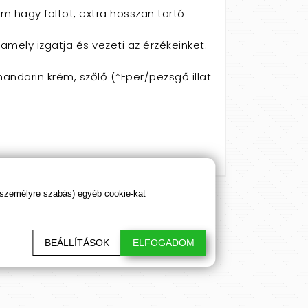
em hagy foltot, extra hosszan tartó
amely izgatja és vezeti az érzékeinket.
ndarin krém, szőlő (*Eper/pezsgő illat
 személyre szabás) egyéb cookie-kat
BEÁLLÍTÁSOK
ELFOGADOM