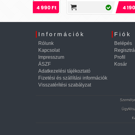
leszt...
Tápl
ajánlott anális sikosító.
4 990 Ft
4 190 Ft
pa
behat
Információk
Fiók
Rólunk
Belépés
Kapcsolat
Regisztrá
Impresszum
Profil
ÁSZF
Kosár
Adatkezelési tájékoztató
Fizetési és szállítási információk
Visszatérítési szabályzat
Személyes
Ügyféls
K