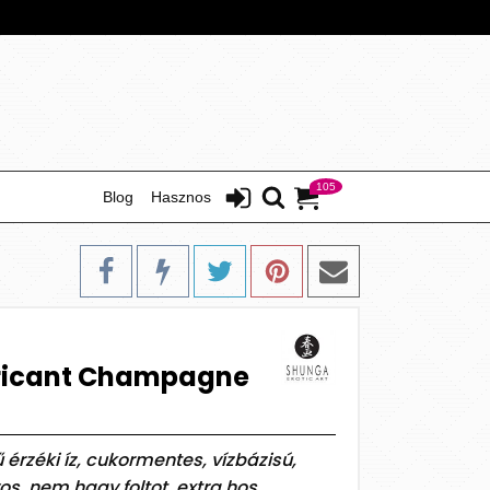
105
Blog
Hasznos
ricant Champagne
rzéki íz, cukormentes, vízbázisú,
s, nem hagy foltot, extra hos...