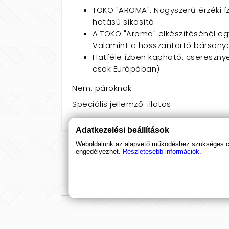
TOKO "AROMA": Nagyszerű érzéki íz
hatású síkosító.
A TOKO "Aroma" elkészítésénél egy 
Valamint a hosszantartó bársonyo
Hatféle ízben kapható: csereszny
csak Európában).
Nem: pároknak
Speciális jellemző: illatos
Adatkezelési beállítások
Weboldalunk az alapvető működéshez szükséges coo
engedélyezhet.
Részletesebb információk.