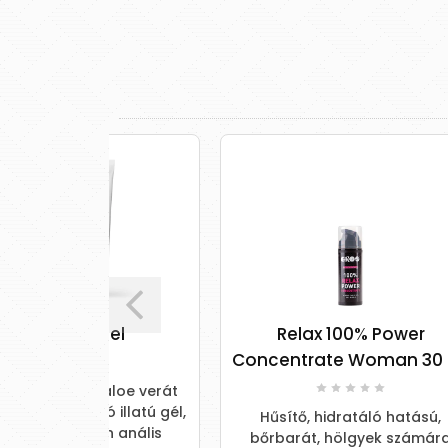
gel
Relax 100% Power
P
Concentrate Woman 30 ml
Comf
 aloe verát
ó illatú gél,
Hűsítő, hidratáló hatású,
en anális
bőrbarát, hölgyek számára