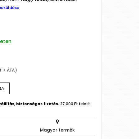
beküldése
leten
t + ÁFA)
BA
állítás, biztonságos fizetés.
27.000 Ft felett
Magyar termék