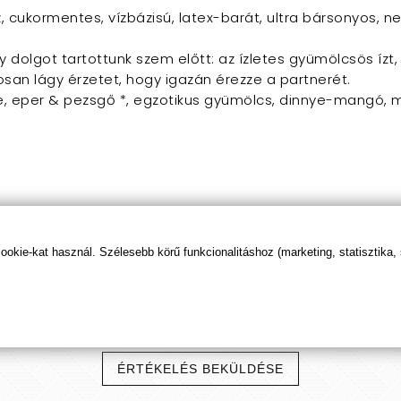
, cukormentes, vízbázisú, latex-barát, ultra bársonyos, n
dolgot tartottunk szem előtt: az ízletes gyümölcsös ízt, 
san lágy érzetet, hogy igazán érezze a partnerét.
e, eper & pezsgő *, egzotikus gyümölcs, dinnye-mangó, ma
kie-kat használ. Szélesebb körű funkcionalitáshoz (marketing, statisztika,
Termék
értékelések
ÉRTÉKELÉS BEKÜLDÉSE