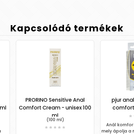
Kapcsolódó
termékek
RORINO Sensitive Anal
pjur analyse me! An
ort Cream - unisex 100
comfort Serum 20m
ml
(100 ml)
Anál komfort síkosító szé
mely ápolja a nyálkahártyát,