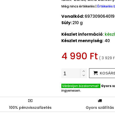
Még nincs értékelés
|
Értékelés 
Vonalkód:
697309064019
Súly:
210 g
Készlet információ
:
kész
Készlet mennyiség
: 40
4 990 Ft
( 3 929 F
KOSÁR
Várároljon bizalommal!
Gyors sz
ingyenesen.
100% pénzvisszafizetés
Gyors szállítás