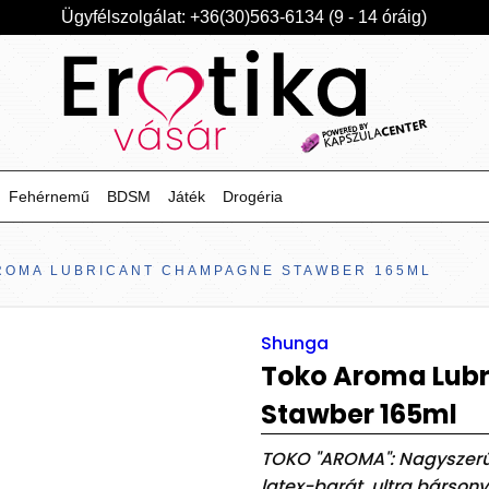
Ügyfélszolgálat: +36(30)563-6134 (9 - 14 óráig)
Fehérnemű
BDSM
Játék
Drogéria
ROMA LUBRICANT CHAMPAGNE STAWBER 165ML
Shunga
Toko Aroma Lub
Stawber 165ml
TOKO "AROMA": Nagyszerű é
latex-barát, ultra bársonyo