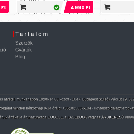
áló krém az anális területre
elkerülni a túlérzékenység
4 990 Ft
6 0
nthenollal. Megkönnyíti a
ellazít. Észrevehet...
olást és ápolja a bőrt anális
közösülés után. Az
Tartalom
Szerzők
ció
Gyártók
Blog
 átvétel: munkanapon 10:00-14:00 között · 1047, Budapest (külső) Váci út 19. 31
zolgálat minden hétköznap 9-14 óráig:
+36(30)563-6134
· ugyfelszolgalat@erotika
érjük értékelje áruházunkat a
GOOGLE
, a
FACEBOOK
vagy az
ÁRUKERESŐ
oldal