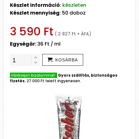
Készlet információ
:
készleten
Készlet mennyiség
: 50 doboz
3 590 Ft
( 2 827 Ft + ÁFA)
Egységár:
36 Ft / ml
KOSÁRBA
Várároljon bizalommal!
Gyors szállítás, biztonságos
fizetés.
27.000 Ft felett ingyenesen.