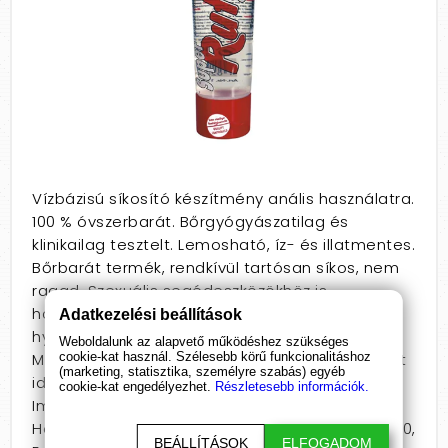
Vízbázisú síkosító készítmény anális használatra.
100 % óvszerbarát. Bőrgyógyászatilag és
klinikailag tesztelt. Lemosható, íz- és illatmentes.
Bőrbarát termék, rendkívül tartósan síkos, nem
ragad. Szexuális segédeszközökhöz is
használható. Összetevők: glycerin, víz,
Adatkezelési beállítások
hydroxyethylcellulose, sodium methylparaben.
Weboldalunk az alapvető működéshez szükséges
cookie-kat használ. Szélesebb körű funkcionalitáshoz
Minőségt megőrzi a csomagoláson feltüntetett
(marketing, statisztika, személyre szabás) egyéb
időpontig. Gyeremekektől elzárva tartandó!
cookie-kat engedélyezhet.
Részletesebb információk.
Importálja és forgalmazza: Debra Net Kft. 4123,
Hencida Konyári út 038/2, Tel.: +36-30-619-77-60,
BEÁLLÍTÁSOK
ELFOGADOM