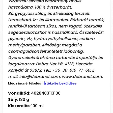
Vízbázisú síkosító készítmény anális
használatra. 100 % óvszerbarát.
Bőrgyógyászatilag és klinikailag tesztelt.
Lemosható, íz- és illatmentes. Bőrbarát termék,
rendkívül tartósan síkos, nem ragad. Szexuális
segédeszközökhöz is használható. Összetevők:
glycerin, víz, hydroxyethylcellulose, sodium
methylparaben. Minőségt megőrzi a
csomagoláson feltüntetett időpontig.
Gyeremekektől elzárva tartandó! Importálja és
forgalmazza: Debra Net Kft. 4123, Hencida
Konyári út 038/2, Tel.: +36-30-619-77-60, E-
mail: info@debranet.com, www.debranet.com.
Még nincs értékelés
|
Értékelés beküldése
Vonalkód:
4028403113130
Súly:
130 g
Kiszerelés:
100 ml