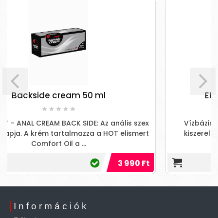
ream 50 ml
EROS 2in1 anal de
ACK SIDE: Az anális szex
Vízbázisú síkosító anális 
rtalmazza a HOT elismert
kiszerelésben. Az Eros néps
il a ...
minőségi terméke
3 990 Ft
Információk