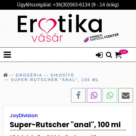
Ügyfélszolgálat: +36(30)563-6134 (9 - 14 óráig)
105
DROGÉRIA
SIKOSÍTÓ
SUPER-RUTSCHER "ANAL", 100 ML
JoyDivision
Super-Rutscher "anal", 100 ml