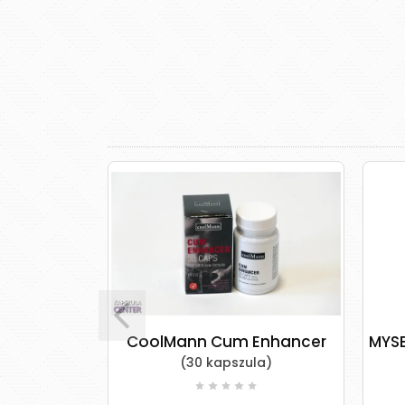
 Liquid -
CoolMann Cum Enhancer
MYSE
(30 kapszula)
r nőknek és
ak