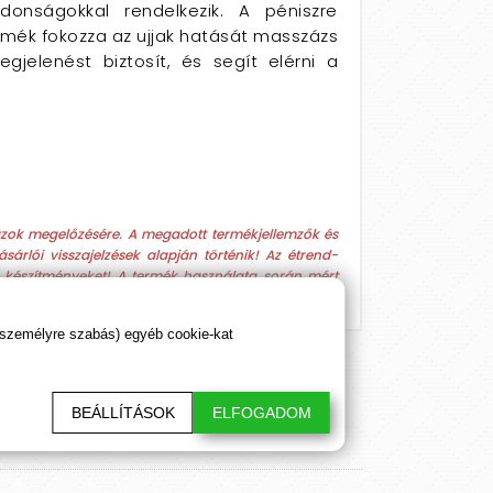
onságokkal rendelkezik. A péniszre
rmék fokozza az ujjak hatását masszázs
gjelenést biztosít, és segít elérni a
azok megelőzésére. A megadott termékjellemzők és
árlói visszajelzések alapján történik! Az étrend-
 a készítményeket! A termék használata során mért
 személyre szabás) egyéb cookie-kat
BEÁLLÍTÁSOK
ELFOGADOM