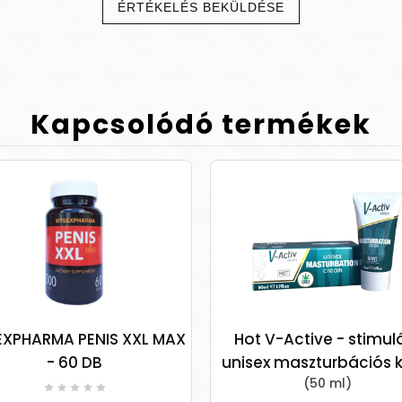
ÉRTÉKELÉS BEKÜLDÉSE
Kapcsolódó
termékek
XPHARMA PENIS XXL MAX
Hot V-Active - stimul
- 60 DB
unisex maszturbációs 
(50 ml)