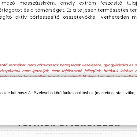
almazó masszázskrém, amely extrém feszesítő tulajd
érfogatot és a tömörséget. Ez a teljesen természetes te
gítő aktív bőrfeszesítő összetevőkkel. Verhetetlen me
gészítő termékek nem alkalmasak betegségek kezelésére, gyógyítására és 
zsgálatok nem igazolják, csak tájékoztató jellegűek, hatásuk leírása vás
kség esetén konzultáljon kezelő orvosával! 18 éves kor alatt ne szedje
ra nem bizonyított.
kie-kat használ. Szélesebb körű funkcionalitáshoz (marketing, statisztika,
Termék
értékelések