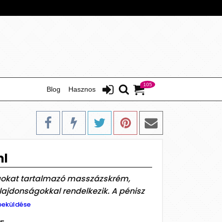
105
Blog
Hasznos
ml
gokat tartalmazó masszázskrém,
lajdonságokkal rendelkezik. A pénisz
beküldése