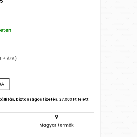
45
leten
t + ÁFA)
BA
állítás, biztonságos fizetés.
27.000 Ft felett
Magyar termék