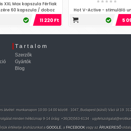
is XXL Max kapszula Férfiak
szére 60 kapszula / doboz
Hot V-Active - stimuláló u
dagolás: Vegyen be 2x 1
maszturbációs krém
11 220 Ft
5 0
pszulát minden nap, kevés
Tartalom
Szerzők
ció
Gyártók
Blog
 átvétel: munkanapon 10:00-14:00 között · 1047, Budapest (külső) Váci út 19. 31
zolgálat minden hétköznap 9-14 óráig:
+36(30)563-6134
· ugyfelszolgalat@erotika
érjük értékelje áruházunkat a
GOOGLE
, a
FACEBOOK
vagy az
ÁRUKERESŐ
oldal