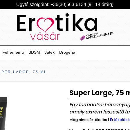
Ügyfélszolgálat: +36(30)563-6134 (9 - 14 óráig)
Fehérnemű
BDSM
Játék
Drogéria
UPER LARGE, 75 ML
Super Large, 75 
Egy forradalmi hatóanya
amely extrém feszesítő tu
Még nincs értékelés
|
Értékelés 