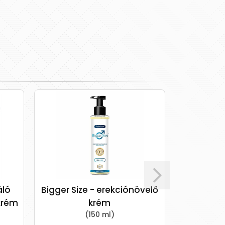
áló
Bigger Size - erekciónövelő
pjur®super
krém
krém
(150 ml)
Egy prémiu