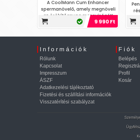
A CoolMann Cum Enhancer
Pen
spermanövelő, amely megnöveli
ré
az örökítőanyag mennyiségét!
imuláló gél,
A
8 790 Ft
9 990 Ft
Több sperma, nagyobb élvezet!
szetevőinek
ka
gető érzést
ás: El
Információk
Fiók
Rólunk
Belépés
Kapcsolat
Regisztrá
Impresszum
Profil
ÁSZF
Kosár
Adatkezelési tájékoztató
Fizetési és szállítási információk
Visszatérítési szabályzat
Személyes
Ügyféls
K