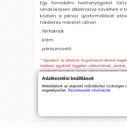
Egy forradalmi hatóanyagokat tart
rendszeresen alkalmazva növelheti a t
közben a pénisz újraformálását előse
tökéletes méretet idővel.
: férfiaknak
: krém
: pénisznövelő
* Figyelem! Az általunk forgalmazott étrend-kie
hatások egyéntől függően változhatnak, azokat vi
kiegészítő termékek recept nélkül kaphatóak. Szü
méretnövekedés mértéke nem megállapított, hatásá
Adatkezelési beállítások
Weboldalunk az alapvető működéshez szükséges coo
engedélyezhet.
Részletesebb információk.