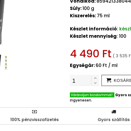
Vonalkód:
85942133804
Súly:
100 g
Kiszerelés:
75 ml
Készlet információ
:
kész
Készlet mennyiség
: 100
4 490 Ft
( 3 535 F
Egységár:
60 Ft / ml
KOSÁR
Várároljon bizalommal!
Gyors sz
ingyenesen.
100% pénzvisszafizetés
Gyors szállítás