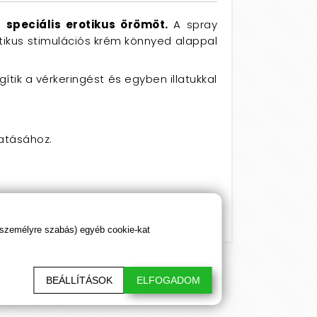
 speciális erotikus örömöt.
A spray
otikus stimulációs krém könnyed alappal
ítik a vérkeringést és egyben illatukkal
hatásához.
 személyre szabás) egyéb cookie-kat
BEÁLLÍTÁSOK
ELFOGADOM