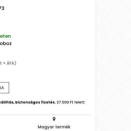
73
leten
doboz
t + ÁFA)
BA
állítás, biztonságos fizetés.
27.000 Ft felett
Magyar termék