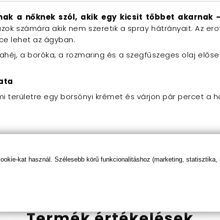
k a nőknek szól, akik egy kicsit többet akarnak -
 azok számára akik nem szeretik a spray hátrányait. Az er
ce lehet az ágyban.
héj, a boróka, a rozmaring és a szegfűszeges olaj előseg
ata
i területre egy borsónyi krémet és várjon pár percet a 
kie-kat használ. Szélesebb körű funkcionalitáshoz (marketing, statisztika,
Termék
értékelések