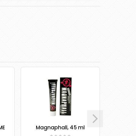
Magnaphall, 45 ml
Arousal Sex O