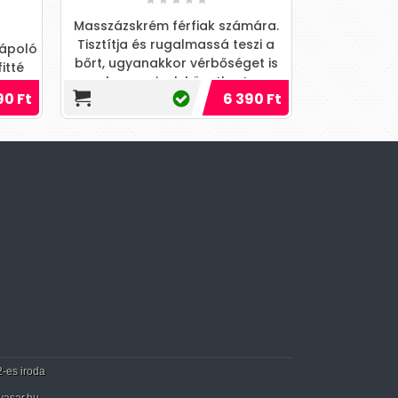
Masszázskrém férfiak számára.
Ez a teljesen te
Tisztítja és rugalmassá teszi a
olaj együttműködik
ó
bőrt, ugyanakkor vérbőséget is
növelje az élv
okoz, aminek következt...
érzéseket, 
6 390 Ft
2-es iroda