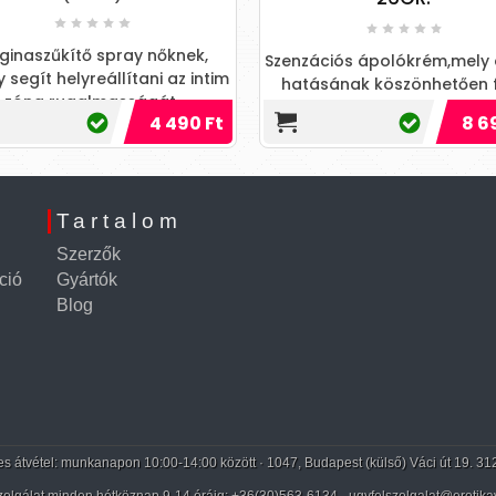
űkítő spray nőknek,
Szenzációs ápolókrém,mely ápol
 helyreállítani az intim
hatásának köszönhetően fitté
 rugalmasságát.
tesz,és mindkét nemnél fokozza a
4 490 Ft
8 690 Ft
jó közérzetet.FÉRFIAK...
Tartalom
Szerzők
ció
Gyártók
Blog
 átvétel: munkanapon 10:00-14:00 között · 1047, Budapest (külső) Váci út 19. 31