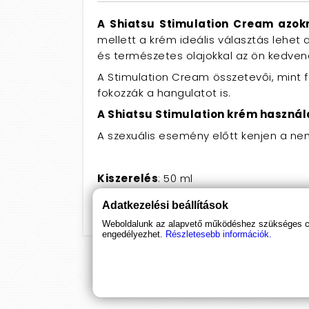
A Shiatsu Stimulation Cream azokna
mellett a krém ideális választás lehet
és természetes olajokkal az ön kedven
A Stimulation Cream összetevői, mint fa
fokozzák a hangulatot is.
A Shiatsu Stimulation krém használ
A szexuális esemény előtt kenjen a nem
Kiszerelés
: 50 ml
Gyártó
: Shiatsu / HOT
Adatkezelési beállítások
Weboldalunk az alapvető működéshez szükséges coo
engedélyezhet.
Részletesebb információk.