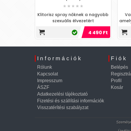
Klitorisz spray nőknek a nagyobb
Vaginasz
szexuális élvezetért
amely segít
zóna
4 490 Ft
Információk
Fiók
Rólunk
Belépés
Kapcsolat
Regisztrá
Impresszum
Profil
ÁSZF
Kosár
Adatkezelési tájékoztató
Fizetési és szállítási információk
Visszatérítési szabályzat
Személyes