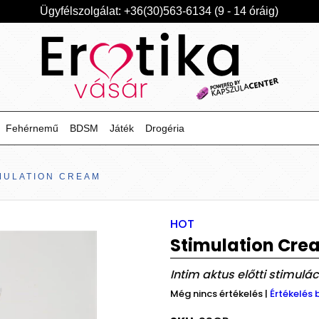
Ügyfélszolgálat: +36(30)563-6134 (9 - 14 óráig)
Fehérnemű
BDSM
Játék
Drogéria
MULATION CREAM
HOT
Stimulation Cre
Intim aktus előtti stimul
Még nincs értékelés
|
Értékelés 