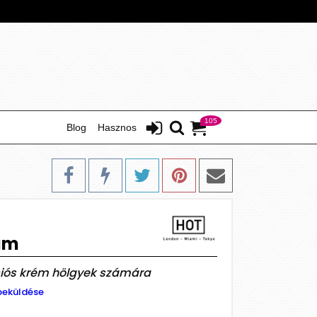
105
Blog
Hasznos
am
ációs krém hölgyek számára
beküldése