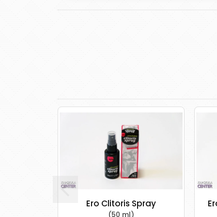
Ero Clitoris Spray
Ero va
(50 ml)