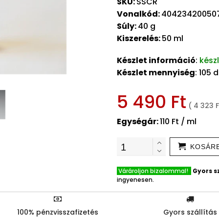
SKU:
SSCR
Vonalkód:
40423420050
Súly:
40 g
Kiszerelés:
50 ml
Készlet információ
:
kész
Készlet mennyiség
: 105 
5 490 Ft
( 4 323 F
Egységár:
110 Ft / ml
KOSÁR
Várároljon bizalommal!
Gyors sz
ingyenesen.
100% pénzvisszafizetés
Gyors szállítás