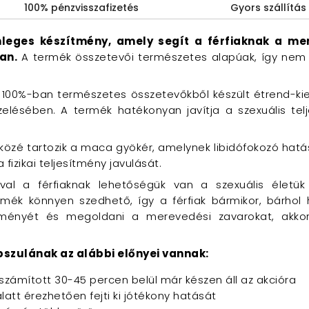
100% pénzvisszafizetés
Gyors szállítás
nleges készítmény, amely segít a férfiaknak a me
an.
A termék összetevői természetes alapúak, így nem 
 100%-ban természetes összetevőkből készült étrend-ki
lésében. A termék hatékonyan javítja a szexuális telje
özé tartozik a maca gyökér, amelynek libidófokozó hatás
 fizikai teljesítmény javulását.
val a férfiaknak lehetőségük van a szexuális életük
mék könnyen szedhető, így a férfiak bármikor, bárhol 
esítményét és megoldani a merevedési zavarokat, akk
pszulának az alábbi előnyei vannak:
 számított 30-45 percen belül már készen áll az akcióra
latt érezhetően fejti ki jótékony hatását