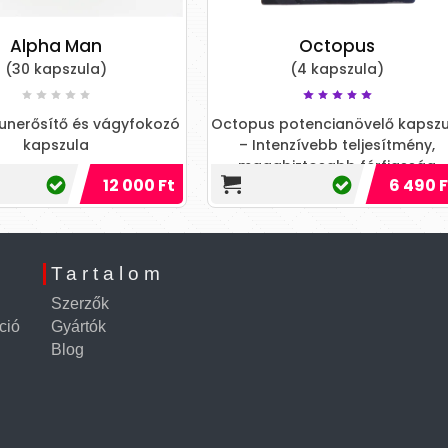
Octopus
Blue Gold férfia
(4 kapszula)
kapszula 10 d
(10 kapszula)
topus potencianövelő kapszula
– Intenzívebb teljesítmény,
A BLUE GOLD kapszula t
magabiztosabb férfiasság
az aktus előtti merev
6 490 Ft
1
stresszes időszakok
életkortól függetle
Tartalom
Szerzők
ció
Gyártók
Blog