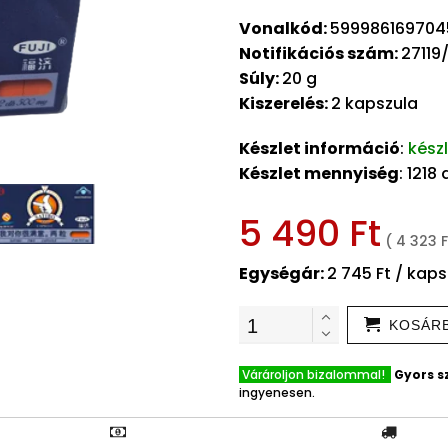
Vonalkód:
599986169704
Notifikációs szám:
27119
Súly:
20 g
Kiszerelés:
2 kapszula
Készlet információ
:
kész
Készlet mennyiség
: 1218
5 490 Ft
( 4 323 F
Egységár:
2 745 Ft / kaps
KOSÁR
Várároljon bizalommal!
Gyors sz
ingyenesen.