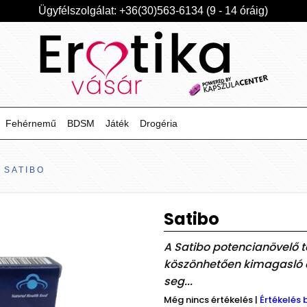
Ügyfélszolgálat: +36(30)563-6134 (9 - 14 óráig)
Fehérnemű
BDSM
Játék
Drogéria
SATIBO
Satibo
A Satibo potencianövelő 
köszönhetően kimagasló e
seg...
Még nincs értékelés
|
Értékelés 