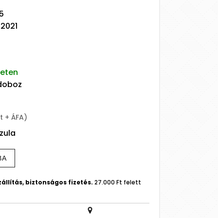
5
/2021
leten
 doboz
t + ÁFA)
zula
BA
állítás, biztonságos fizetés.
27.000 Ft felett