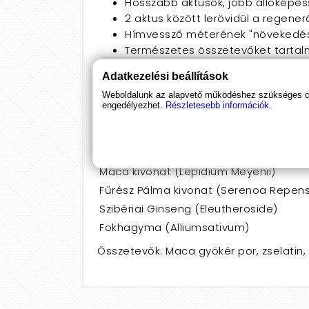
Hosszabb aktusok, jobb állóképe
2 aktus között lerövidül a regene
Hímvessző méterének "növekedés
Természetes összetevőket tartal
Enyhe alkoholfogyasztás mellett i
Adatkezelési beállítások
Alkalmazás:
Naponta 1 kapszula, étkezé
Weboldalunk az alapvető működéshez szükséges coo
engedélyezhet.
Részletesebb információk.
túl! Ne szedje a készítményt, ha az öss
Hatóanyag mennyisége napi adag
Összetevők
Maca kivonat (Lepidium Meyenii)
Fűrész Pálma kivonat (Serenoa Repen
Szibériai Ginseng (Eleutheroside)
Fokhagyma (Alliumsativum)
Összetevők: Maca gyökér por, zselatin,