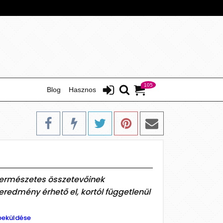
105
Blog
Hasznos
természetes összetevőinek
redmény érhető el, kortól függetlenül
beküldése