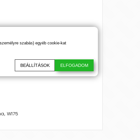
tt napi fogyasztási mennyiséget ne lépje
 személyre szabás) egyéb cookie-kat
BEÁLLÍTÁSOK
ELFOGADOM
ma, W175