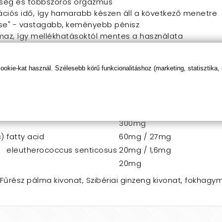
sség és többszörös orgazmus
rációs idő, így hamarabb készen áll a következő menetre
e" - vastagabb, keményebb pénisz
maz, így mellékhatásoktól mentes a használata
s alkalmazhatja
s előtt kb. fél órával, bő folyadékkal lenyelni. Az ajánlo
kie-kat használ. Szélesebb körű funkcionalitáshoz (marketing, statisztika,
zetevők bármelyikére érzékeny vagy allergiás!
ban
(1 kapszula)
Aktív hatóanyag
Mennyiség
300mg
s)
fatty acid
60mg / 27mg
eleutherococcus senticosus
20mg / 1,6mg
20mg
 Fűrész pálma kivonat, Szibériai ginzeng kivonat, fokhagy