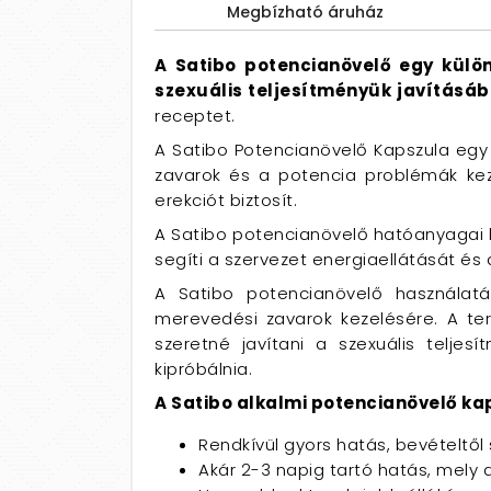
Megbízható áruház
A Satibo potencianövelő egy külö
szexuális teljesítményük javításáb
receptet.
A Satibo Potencianövelő Kapszula egy
zavarok és a potencia problémák keze
erekciót biztosít.
A Satibo potencianövelő hatóanyagai k
segíti a szervezet energiaellátását és a
A Satibo potencianövelő használatá
merevedési zavarok kezelésére. A ter
szeretné javítani a szexuális telj
kipróbálnia.
A Satibo alkalmi potencianövelő ka
Rendkívül gyors hatás, bevételtől
Akár 2-3 napig tartó hatás, mely a