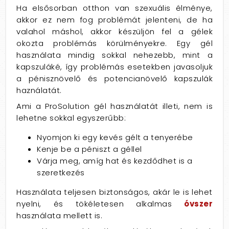
Ha elsősorban otthon van szexuális élménye,
akkor ez nem fog problémát jelenteni, de ha
valahol máshol, akkor készüljön fel a gélek
okozta problémás körülményekre. Egy gél
használata mindig sokkal nehezebb, mint a
kapszuláké, így problémás esetekben javasoljuk
a pénisznövelő és potencianövelő kapszulák
haználatát.
Ami a ProSolution gél használatát illeti, nem is
lehetne sokkal egyszerűbb:
Nyomjon ki egy kevés gélt a tenyerébe
Kenje be a péniszt a géllel
Várja meg, amíg hat és kezdődhet is a
szeretkezés
Használata teljesen biztonságos, akár le is lehet
nyelni, és tökéletesen alkalmas
óvszer
használata mellett is.