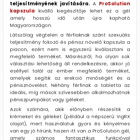
teljesítményének javítására.
A
ProSolution
kapszula
kiválló kiegészítője lehet ez a gél
amely hosszú idő után újra kapható
Magyarországon.
Látszólag végtelen a férfiaknak szánt szexuális
teljesítmény fokozó és pénisz növelő kapszula a
piacon, ezért nem is egyszerű kiválasztani a
megfelelő terméket. Másrészről, ha olyan sok
választási lehetőség áll rendelkezésre, akkor jó
eséllyel talál az ember megfelelő terméket,
amelyek segítik az erekció minőségét és a
pénisznövelést. Néhány férfinak a tabletta az
ideális, míg mások szívesebben alkalmazhatnak
péniszpumpákat vagy géleket.
Azok számára, akik előnyben részesítik a
krémeket és géleket (például a népszerű VigRX
olajat), mert használatuk gyors és kényelmes
van egy jó hírünk, hiszen itt van a ProSolution gél,
amely számos fantasztikus funkcióval