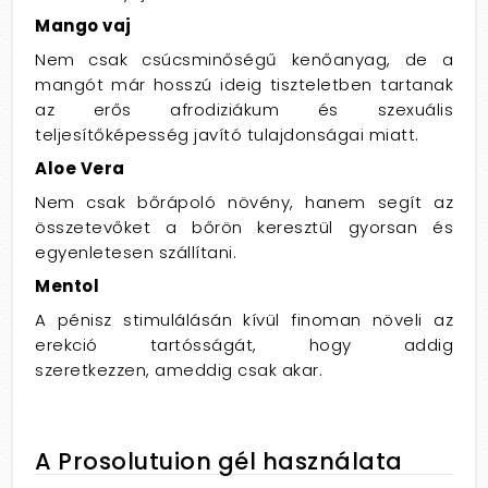
Mango vaj
Nem csak csúcsminőségű kenőanyag, de a
mangót már hosszú ideig tiszteletben tartanak
az erős afrodiziákum és szexuális
teljesítőképesség javító tulajdonságai miatt.
Aloe Vera
Nem csak bőrápoló növény, hanem segít az
összetevőket a bőrön keresztül gyorsan és
egyenletesen szállítani.
Mentol
A pénisz stimulálásán kívül finoman növeli az
erekció tartósságát, hogy addig
szeretkezzen, ameddig csak akar.
A Prosolutuion gél használata