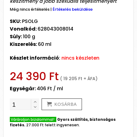
készítmény a jobb szexuális teljesítményért
Még nincs értékelés
|
Értékelés beküldése
SKU:
PSOLG
Vonalkód:
628043008014
Súly:
100 g
Kiszerelés:
60 ml
Készlet információ
:
nincs készleten
24 390 Ft
( 19 205 Ft + ÁFA)
Egységár:
406 Ft / ml
KOSÁRBA
Várároljon bizalommal!
Gyors szállítás, biztonságos
fizetés.
27.000 Ft felett ingyenesen.