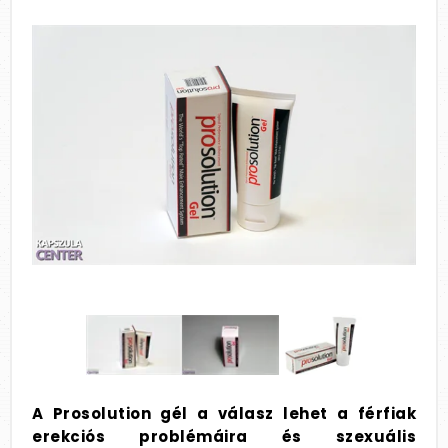
A Prosolution gél a válasz lehet a férfiak
erekciós problémáira és szexuális