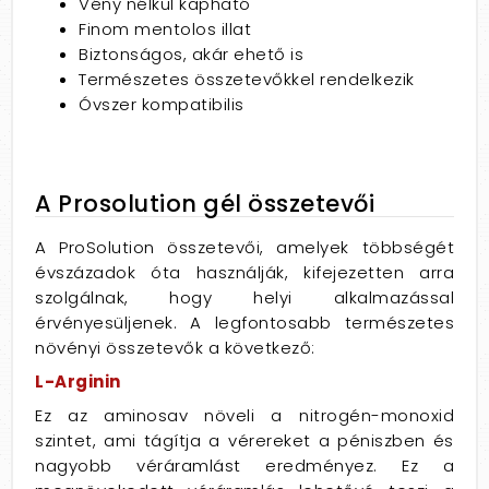
Vény nélkül kapható
Finom mentolos illat
Biztonságos, akár ehető is
Természetes összetevőkkel rendelkezik
Óvszer kompatibilis
A Prosolution gél összetevői
A ProSolution összetevői, amelyek többségét
évszázadok óta használják, kifejezetten arra
szolgálnak, hogy helyi alkalmazással
érvényesüljenek. A legfontosabb természetes
növényi összetevők a következő:
L-Arginin
Ez az aminosav növeli a nitrogén-monoxid
szintet, ami tágítja a vérereket a péniszben és
nagyobb véráramlást eredményez. Ez a