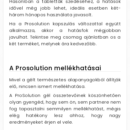
Hasonlóan a tabletták szedéséhez, a hatások
idővel még jobb lehet, ideális esetben két-
három hónapos használata javasolt.
Ha a Prosolution kapszulás változattal együtt
alkalmazza, akkor a hatásfok mégjobban
javulhat. Tekintse meg csomag ajánlatban os a
két terméket, melynek ára kedvezőbb.
A Prosolution mellékhatásai
Mivel a gélt természetes alapanyagokból állítják
elő, nincsen ismert mellékhatása.
A ProSolution gél összetevőinek köszönhetően
olyan gyengéd, hogy sem ön, sem partnere nem
fog tapasztalni semmilyen mellékhatást, mégis
elég hatékony lesz ahhoz, hogy nagy
eredményeket érjen el vele.