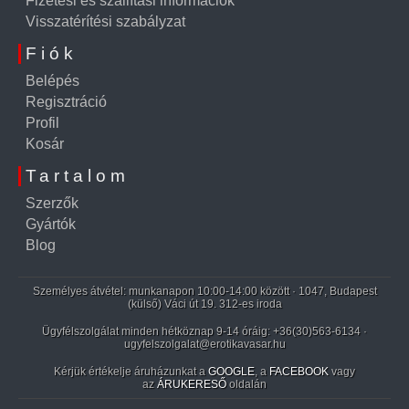
Fizetési és szállítási információk
Visszatérítési szabályzat
Fiók
Belépés
Regisztráció
Profil
Kosár
Tartalom
Szerzők
Gyártók
Blog
Személyes átvétel: munkanapon 10:00-14:00 között · 1047, Budapest
(külső) Váci út 19. 312-es iroda
Ügyfélszolgálat minden hétköznap 9-14 óráig:
+36(30)563-6134
·
ugyfelszolgalat@erotikavasar.hu
Kérjük értékelje áruházunkat a
GOOGLE
, a
FACEBOOK
vagy
az
ÁRUKERESŐ
oldalán