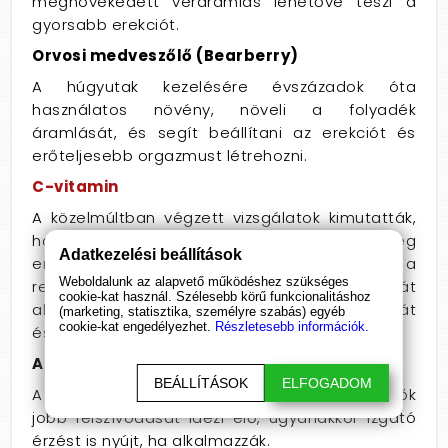
megnövekedett véráramlás lehetővé teszi a
gyorsabb erekciót.
Orvosi medveszőlő (Bearberry)
A húgyutak kezelésére évszázadok óta
használatos növény, növeli a folyadék
áramlását, és segít beállítani az erekciót és
erőteljesebb orgazmust létrehozni.
C-vitamin
A közelmúltban végzett vizsgálatok kimutatták,
hogy a C-vitamin a szexuális teljesítőképesség
Adatkezelési beállítások
erőműve. Nem csak növeli a libidót és a
Weboldalunk az alapvető működéshez szükséges
regenerálódási időt, de ha a bőrön át
cookie-kat használ. Szélesebb körű funkcionalitáshoz
alkalmazzák akkor növeli az erekció szilárdságát
(marketing, statisztika, személyre szabás) egyéb
cookie-kat engedélyezhet.
Részletesebb információk.
és tartóssága idejét.
Alga kivonat
BEÁLLÍTÁSOK
ELFOGADOM
A bőrt rugalmasabbá teszi és az összetevők
jobb felszívódását idézi elő, ugyanakkor izgató
érzést is nyújt, ha alkalmazzák.