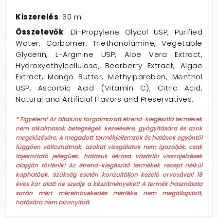
Kiszerelés
: 60 ml
Összetevők
: Di-Propylene Glycol USP, Purified
Water, Carbomer, Triethanolamine, Vegetable
Glycerin, L-Arginine USP, Aloe Vera Extract,
Hydroxyethylcellulose, Bearberry Extract, Algae
Extract, Mango Butter, Methylparaben, Menthol
USP, Ascorbic Acid (Vitamin C), Citric Acid,
Natural and Artificial Flavors and Preservatives.
* Figyelem! Az általunk forgalmazott étrend-kiegészítő termékek
nem alkalmasak betegségek kezelésére, gyógyítására és azok
megelőzésére. A megadott termékjellemzők és hatások egyéntől
függően változhatnak, azokat vizsgálatok nem igazolják, csak
tájékoztató jellegűek, hatásuk leírása vásárlói visszajelzések
alapján történik! Az étrend-kiegészítő termékek recept nélkül
kaphatóak. Szükség esetén konzultáljon kezelő orvosával! 18
éves kor alatt ne szedje a készítményeket! A termék használata
során mért méretnövekedés mértéke nem megállapított,
hatására nem bizonyított.