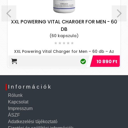
XXL POWERING VITAL CHARGER FOR MEN - 60
DB
(60 kapszula)
XXL Powering Vital Charger for Men – 60 db – Az
Innovatív Potencianövelő Megoldás Táblázat:
10 890 Ft
Összetevő
Információk
Rólunk
Kapcsolat
Impresszum
ÁSZF
Adatkezelési tájékoztató