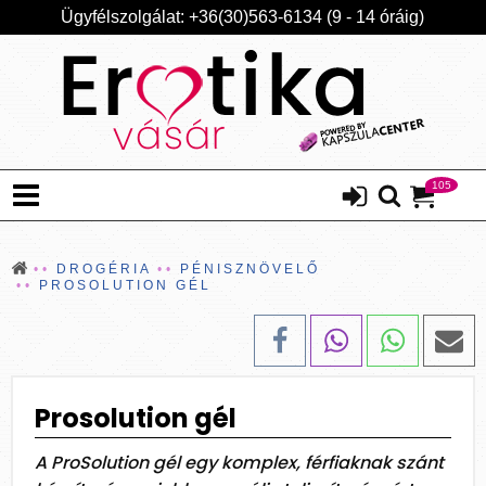
Ügyfélszolgálat: +36(30)563-6134 (9 - 14 óráig)
105
DROGÉRIA
PÉNISZNÖVELŐ
PROSOLUTION GÉL
Prosolution gél
A ProSolution gél egy komplex, férfiaknak szánt