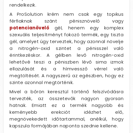
rendelkezik.
A ProSolution krém nem csak egy topikus
férfiaknak szánt pénisznövelő vagy
potencianövelő
gél, henem egy komplex
szexuális teljesítményt fokozó termék, egy tiszta
gél, amelyet úgy terveztek, hogy azonnal növelje
a nitrogén-oxid szintet a pénisszel való
érintkezéskor. A gélben levő nitrogén-oxid
lehetővé teszi a péniszben lévő sima izmok
ellazulását és a hímvessző vérrel való
megtöltését. A nagyszerű az egészben, hogy ez
szinte azonnal megtörténik.
Mivel a bőrön keresztül történő felszívódásra
tervezték, az összetevők nagyon gyorsan
hatnak. Emiatt ez a termék nagyobb és
keményebb erekciót idézhet elő,
megnövekedett időtartammal, anélkül, hogy
kapszula formájában naponta szednie kellene.