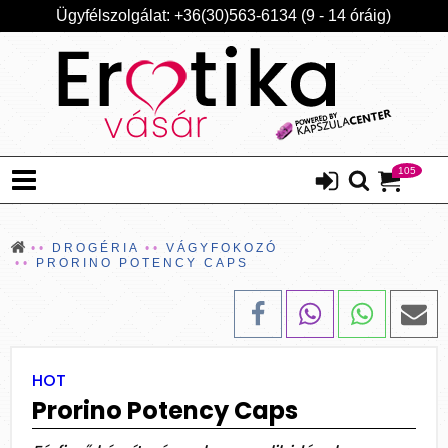
Ügyfélszolgálat: +36(30)563-6134 (9 - 14 óráig)
105
DROGÉRIA
VÁGYFOKOZÓ
PRORINO POTENCY CAPS
HOT
Prorino Potency Caps