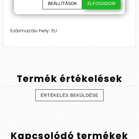
4,7% Ginkgo Biloba kivonat (30mg)
BEÁLLÍTÁSOK
ELFOGADOM
Származási hely: EU
Termék
értékelések
ÉRTÉKELÉS BEKÜLDÉSE
Kapcsolódó
termékek