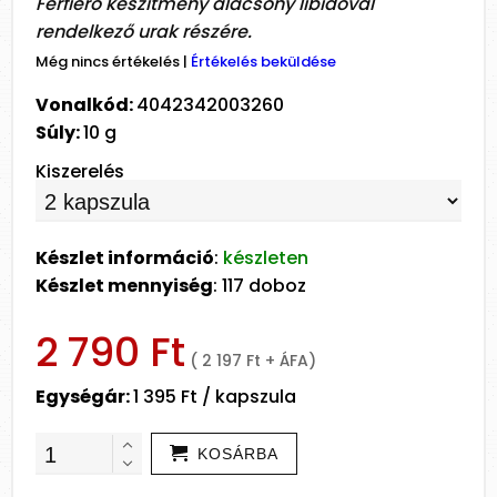
Férfierő készítmény alacsony libidóval
rendelkező urak részére.
Még nincs értékelés
|
Értékelés beküldése
Vonalkód:
4042342003260
Súly:
10 g
Kiszerelés
Készlet információ
:
készleten
Készlet mennyiség
: 117 doboz
2 790 Ft
( 2 197 Ft + ÁFA)
Egységár:
1 395 Ft / kapszula
KOSÁRBA