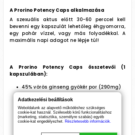
A Prorino Potency Caps alkalmazása
A szexuális aktus előtt 30-60 perccel kell
bevenni egy kapszulát lehetőleg éhgyomorra,
egy pohár vízzel, vagy más folyadékkal. A
maximális napi adagot ne lépje túl!
A
Prorino Potency Caps ö
sszetevői (1
kapszulában):
45% vörös ginseng gyökér por (290mg)
14,7% L-Arginin (95mg)
Adatkezelési beállítások
Weboldalunk az alapvető működéshez szükséges
14% Maca gyökér por (90mg)
cookie-kat használ. Szélesebb körű funkcionalitáshoz
(marketing, statisztika, személyre szabás) egyéb
cookie-kat engedélyezhet.
Részletesebb információk.
4,7% Damiana gyökér por (30mg)