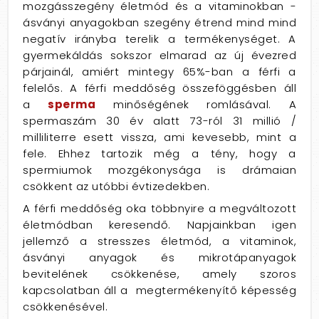
mozgásszegény életmód és a vitaminokban -
ásványi anyagokban szegény étrend mind mind
negatív irányba terelik a termékenységet. A
gyermekáldás sokszor elmarad az új évezred
párjainál, amiért mintegy 65%-ban a férfi a
felelős. A férfi meddőség összeföggésben áll
a
sperma
minőségének romlásával. A
spermaszám 30 év alatt 73-ról 31 millió /
milliliterre esett vissza, ami kevesebb, mint a
fele. Ehhez tartozik még a tény, hogy a
spermiumok mozgékonysága is drámaian
csökkent az utóbbi évtizedekben.
A férfi meddőség oka többnyire a megváltozott
életmódban keresendő. Napjainkban igen
jellemző a stresszes életmód, a vitaminok,
ásványi anyagok és mikrotápanyagok
bevitelének csökkenése, amely szoros
kapcsolatban áll a megtermékenyítő képesség
csökkenésével.