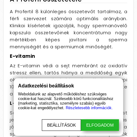
A Profertil 8 különleges összetevőt tartalmaz, a
férfi szervezet számára optimális arányban.
Klinikai kísérletek igazolják, hogy spermanövelő
kapszula összetevőinek koncentrátuma nagy
mértékben képes javítani a sperma
mennyiségét és a spermiumok minőségét.
E-vitamin
Az E-vitamin védi a sejt membránt az oxidatív
stressz ellen, tartós hiánya a meddőség egyik
oka lehet. Kutatások bizonyították, hogy napi
Adatkezelési beállítások
100-200 mg E-vitamin szedése nagyban növelte
a megtermékenyítő képességet.
Weboldalunk az alapvető működéshez szükséges
cookie-kat használ. Szélesebb körű funkcionalitáshoz
L-karnitin
(marketing, statisztika, személyre szabás) egyéb
cookie-kat engedélyezhet.
Részletesebb információk.
Sokak számára az
L-karnitin
a zsírégetést
jelenti. Habár ez tényleg így van, számos más
BEÁLLÍTÁSOK
ELFOGADOM
jótékony hatása is van, többek között növeli a
spermiumok mozgékonyságát, és a spermák