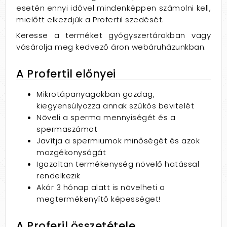
esetén ennyi idővel mindenképpen számolni kell,
mielőtt elkezdjük a Profertil szedését.
Keresse a terméket gyógyszertárakban vagy
vásárolja meg kedvező áron webáruházunkban.
A Profertil előnyei
Mikrotápanyagokban gazdag,
kiegyensúlyozza annak szűkös bevitelét
Növeli a sperma mennyiségét és a
spermaszámot
Javítja a spermiumok minőségét és azok
mozgékonyságát
Igazoltan termékenység növelő hatással
rendelkezik
Akár 3 hónap alatt is növelheti a
megtermékenyítő képességet!
A Proferil összetétele