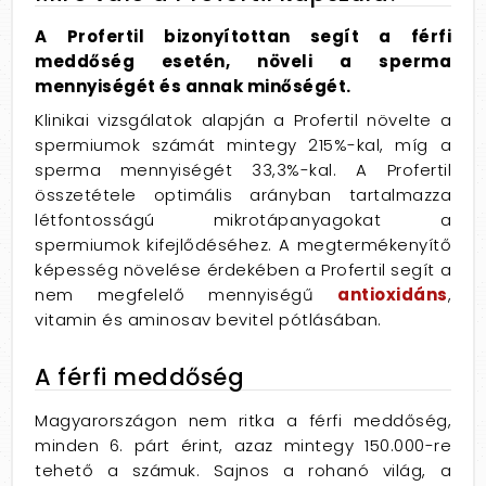
A Profertil bizonyítottan segít a férfi
meddőség esetén, növeli a sperma
mennyiségét és annak minőségét.
Klinikai vizsgálatok alapján a Profertil növelte a
spermiumok számát mintegy 215%-kal, míg a
sperma mennyiségét 33,3%-kal. A Profertil
összetétele optimális arányban tartalmazza
létfontosságú mikrotápanyagokat a
spermiumok kifejlődéséhez. A megtermékenyítő
képesség növelése érdekében a Profertil segít a
nem megfelelő mennyiségű
antioxidáns
,
vitamin és aminosav bevitel pótlásában.
A férfi meddőség
Magyarországon nem ritka a férfi meddőség,
minden 6. párt érint, azaz mintegy 150.000-re
tehető a számuk. Sajnos a rohanó világ, a