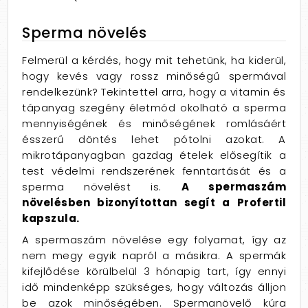
Sperma növelés
Felmerül a kérdés, hogy mit tehetünk, ha kiderül,
hogy kevés vagy rossz minőségű spermával
rendelkezünk? Tekintettel arra, hogy a vitamin és
tápanyag szegény életmód okolható a sperma
mennyiségének és minőségének romlásáért
ésszerű döntés lehet pótolni azokat. A
mikrotápanyagban gazdag ételek elősegítik a
test védelmi rendszerének fenntartását és a
sperma növelést is.
A spermaszám
növelésben bizonyítottan segít a Profertil
kapszula.
A spermaszám növelése egy folyamat, így az
nem megy egyik napról a másikra. A spermák
kifejlődése körülbelül 3 hónapig tart, így ennyi
idő mindenképp szükséges, hogy változás álljon
be azok minőségében. Spermanövelő kúra