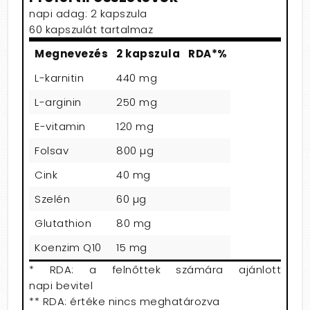
napi adag: 2 kapszula
60 kapszulát tartalmaz
Megnevezés
2 kapszula
RDA*%
L-karnitin
440 mg
L-arginin
250 mg
E-vitamin
120 mg
Folsav
800 µg
Cink
40 mg
Szelén
60 µg
Glutathion
80 mg
Koenzim Q10
15 mg
* RDA: a felnőttek számára ajánlott
napi bevitel
** RDA: értéke nincs meghatározva