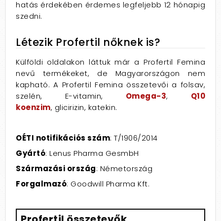
hatás érdekében érdemes legfeljebb 12 hónapig
szedni.
Létezik Profertil nőknek is?
Külföldi oldalakon láttuk már a Profertil Femina
nevű termékeket, de Magyarországon nem
kapható. A Profertil Femina összetevői a folsav,
szelén, E-vitamin,
Omega-3
,
Q10
koenzim
, glicirizin, katekin.
OÉTI notifikációs szám
: T/1906/2014
Gyártó
: Lenus Pharma GesmbH
Származási ország
: Németország
Forgalmazó
: Goodwill Pharma Kft.
Profertil összetevők