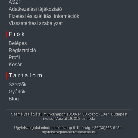
ÁSZF
Adatkezelési tájékoztató
Fizetési és szállítási információk
Visszatérítési szabályzat
Fiók
Belépés
Regisztráció
Profil
Kosár
Tartalom
Szerzők
Gyártók
Blog
Személyes átvétel: munkanapon 10:00-14:00 között · 1047, Budapest
(külső) Váci út 19. 312-es iroda
Ügyfélszolgálat minden hétköznap 9-14 óráig:
+36(30)563-6134
·
ugyfelszolgalat@erotikavasar.hu