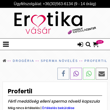
Ügyfélszolgálat: +36(30)563-6134 (9 - 14 óráig)
105
DROGÉRIA
SPERMA NÖVELÉS
PROFERTIL
Profertil
Férfi meddőség elleni sperma növelő kapszula
Még nincs értékelés
|
Értékelés beküldése