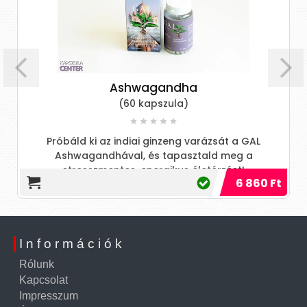
Ashwagandha
(60 kapszula)
Próbáld ki az indiai ginzeng varázsát a GAL
Növeld f
Ashwagandhával, és tapasztald meg a
a stre
stresszmentes, energikus életérzést!
6 860 Ft
Információk
Rólunk
Kapcsolat
Impresszum