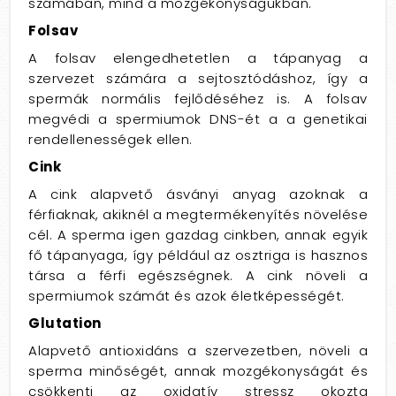
számában, mind a mozgékonyságukban.
Folsav
A folsav elengedhetetlen a tápanyag a
szervezet számára a sejtosztódáshoz, így a
spermák normális fejlődéséhez is. A folsav
megvédi a spermiumok DNS-ét a a genetikai
rendellenességek ellen.
Cink
A cink alapvető ásványi anyag azoknak a
férfiaknak, akiknél a megtermékenyítés növelése
cél. A sperma igen gazdag cinkben, annak egyik
fő tápanyaga, így például az osztriga is hasznos
társa a férfi egészségnek. A cink növeli a
spermiumok számát és azok életképességét.
Glutation
Alapvető antioxidáns a szervezetben, növeli a
sperma minőségét, annak mozgékonyságát és
csökkenti az oxidatív stressz okozta