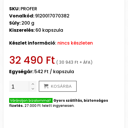
SKU:
PROFER
Vonalkód:
9120017070382
Súly:
200 g
Kiszerelés:
60 kapszula
Készlet információ
:
nincs készleten
32 490 Ft
( 30 943 Ft + ÁFA)
Egységár:
542 Ft / kapszula
KOSÁRBA
Várároljon bizalommal!
Gyors szállítás, biztonságos
fizetés.
27.000 Ft felett ingyenesen.