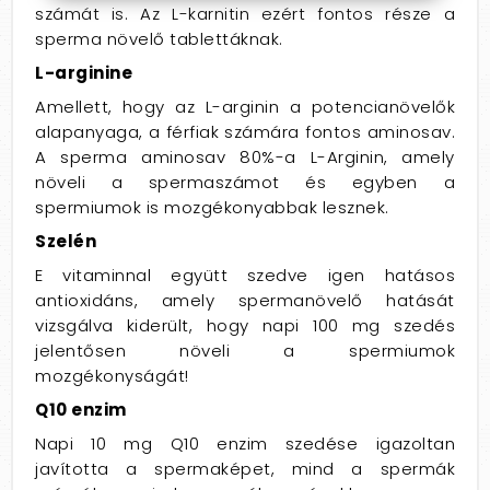
számát is. Az L-karnitin ezért fontos része a
sperma növelő tablettáknak.
L-arginine
Amellett, hogy az L-arginin a potencianövelők
alapanyaga, a férfiak számára fontos aminosav.
A sperma aminosav 80%-a L-Arginin, amely
növeli a spermaszámot és egyben a
spermiumok is mozgékonyabbak lesznek.
Szelén
E vitaminnal együtt szedve igen hatásos
antioxidáns, amely spermanövelő hatását
vizsgálva kiderült, hogy napi 100 mg szedés
jelentősen növeli a spermiumok
mozgékonyságát!
Q10 enzim
Napi 10 mg Q10 enzim szedése igazoltan
javította a spermaképet, mind a spermák