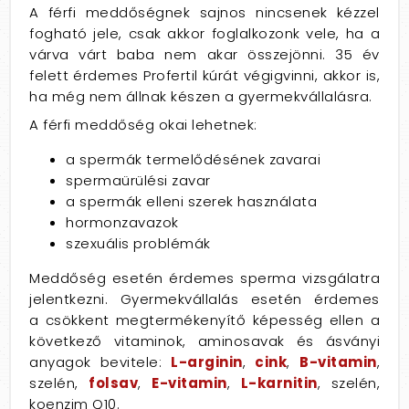
A férfi meddőségnek sajnos nincsenek kézzel
fogható jele, csak akkor foglalkozonk vele, ha a
várva várt baba nem akar összejönni. 35 év
felett érdemes Profertil kúrát végigvinni, akkor is,
ha még nem állnak készen a gyermekvállalásra.
A férfi meddőség okai lehetnek:
a spermák termelődésének zavarai
spermaürülési zavar
a spermák elleni szerek használata
hormonzavazok
szexuális problémák
Meddőség esetén érdemes sperma vizsgálatra
jelentkezni. Gyermekvállalás esetén érdemes
a csökkent megtermékenyítő képesség ellen a
következő vitaminok, aminosavak és ásványi
anyagok bevitele:
L-arginin
,
cink
,
B-vitamin
,
szelén,
folsav
,
E-vitamin
,
L-karnitin
, szelén,
koenzim Q10.