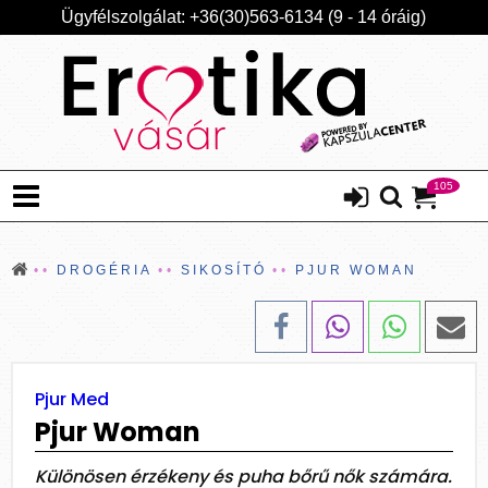
Ügyfélszolgálat: +36(30)563-6134 (9 - 14 óráig)
105
DROGÉRIA
SIKOSÍTÓ
PJUR WOMAN
Pjur Med
Pjur Woman
Különösen érzékeny és puha bőrű nők számára.