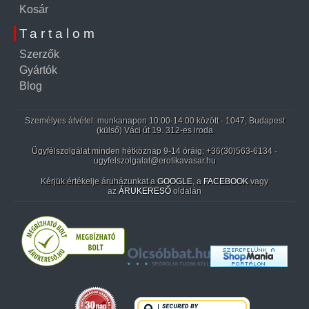
Kosár
Tartalom
Szerzők
Gyártók
Blog
Személyes átvétel: munkanapon 10:00-14:00 között · 1047, Budapest
(külső) Váci út 19. 312-es iroda
Ügyfélszolgálat minden hétköznap 9-14 óráig:
+36(30)563-6134
·
ugyfelszolgalat@erotikavasar.hu
Kérjük értékelje áruházunkat a
GOOGLE
, a
FACEBOOK
vagy
az
ÁRUKERESŐ
oldalán