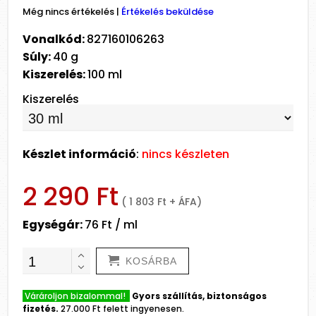
Még nincs értékelés
|
Értékelés beküldése
Vonalkód:
827160106263
Súly:
40 g
Kiszerelés:
100 ml
Kiszerelés
Készlet információ
:
nincs készleten
2 290 Ft
( 1 803 Ft + ÁFA)
Egységár:
76 Ft / ml
KOSÁRBA
Várároljon bizalommal!
Gyors szállítás, biztonságos
fizetés.
27.000 Ft felett ingyenesen.