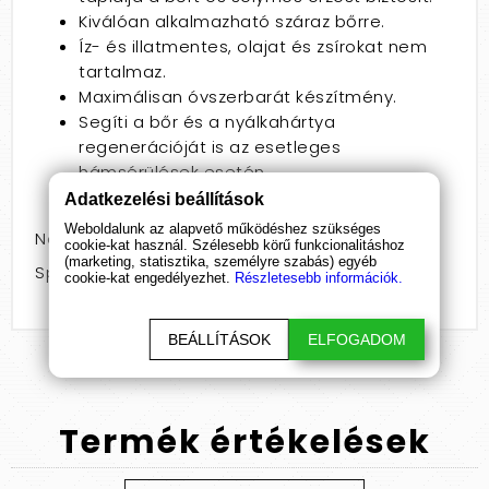
Kiválóan alkalmazható száraz bőrre.
Íz- és illatmentes, olajat és zsírokat nem
tartalmaz.
Maximálisan óvszerbarát készítmény.
Segíti a bőr és a nyálkahártya
regenerációját is az esetleges
hámsérülések esetén.
Bőrgyógyászatilag vizsgált termék.
Adatkezelési beállítások
Weboldalunk az alapvető működéshez szükséges
Nem: nőknek
cookie-kat használ. Szélesebb körű funkcionalitáshoz
(marketing, statisztika, személyre szabás) egyéb
Speciális jellemző: natúr
cookie-kat engedélyezhet.
Részletesebb információk.
BEÁLLÍTÁSOK
ELFOGADOM
Termék
értékelések