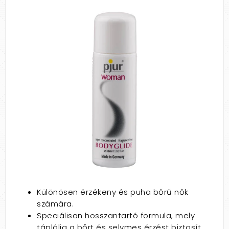
Különösen érzékeny és puha bőrű nők
számára.
S
peciálisan hosszantartó formula, mely
táplálja a bőrt és selymes érzést biztosít.