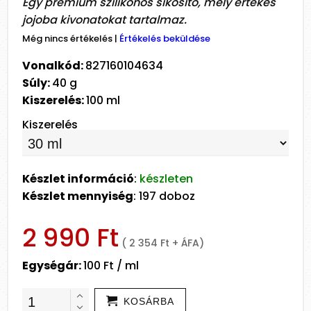
Egy prémium szilikonos síkosító, mely értékes
jojoba kivonatokat tartalmaz.
Még nincs értékelés
|
Értékelés beküldése
Vonalkód:
827160104634
Súly:
40 g
Kiszerelés:
100 ml
Kiszerelés
Készlet információ
:
készleten
Készlet mennyiség
: 197 doboz
2 990 Ft
( 2 354 Ft + ÁFA)
Egységár:
100 Ft / ml
KOSÁRBA