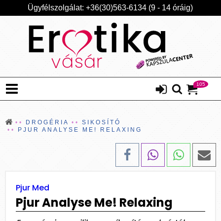
Ügyfélszolgálat: +36(30)563-6134 (9 - 14 óráig)
105
DROGÉRIA
SIKOSÍTÓ
PJUR ANALYSE ME! RELAXING
Pjur Med
Pjur Analyse Me! Relaxing