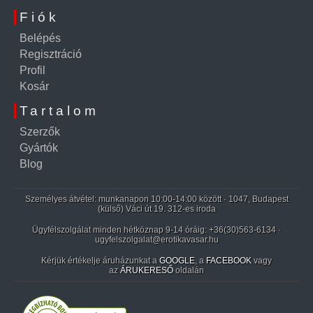
Fiók
Belépés
Regisztráció
Profil
Kosár
Tartalom
Szerzők
Gyártók
Blog
Személyes átvétel: munkanapon 10:00-14:00 között · 1047, Budapest
(külső) Váci út 19. 312-es iroda
Ügyfélszolgálat minden hétköznap 9-14 óráig:
+36(30)563-6134
·
ugyfelszolgalat@erotikavasar.hu
Kérjük értékelje áruházunkat a
GOOGLE
, a
FACEBOOK
vagy
az
ÁRUKERESŐ
oldalán