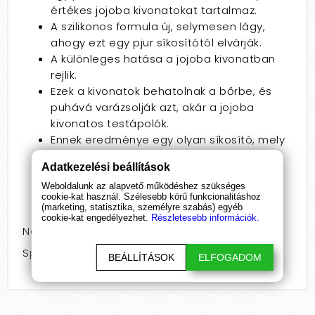
értékes jojoba kivonatokat tartalmaz.
A szilikonos formula új, selymesen lágy,
ahogy ezt egy pjur síkosítótól elvárják.
A különleges hatása a jojoba kivonatban
rejlik.
Ezek a kivonatok behatolnak a bőrbe, és
puhává varázsolják azt, akár a jojoba
kivonatos testápolók.
Ennek eredménye egy olyan síkosító, mely
különösen anális közösüléshez ajánlott -
Adatkezelési beállítások
puha, bársonyos deszenzibilizáló hatás
Weboldalunk az alapvető működéshez szükséges
nélkül.
cookie-kat használ. Szélesebb körű funkcionalitáshoz
Bőrgyógyászatilag tesztelt.
(marketing, statisztika, személyre szabás) egyéb
cookie-kat engedélyezhet.
Részletesebb információk.
Nem: pároknak
Speciális jellemző: anál
BEÁLLÍTÁSOK
ELFOGADOM