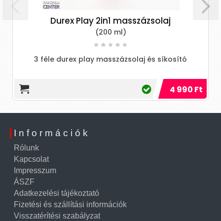
Durex Play 2in1 masszázsolaj
(200 ml)
3 féle durex play masszázsolaj és síkosító
4 990 Ft
Információk
Rólunk
Kapcsolat
Impresszum
ÁSZF
Adatkezelési tájékoztató
Fizetési és szállítási információk
Visszatérítési szabályzat