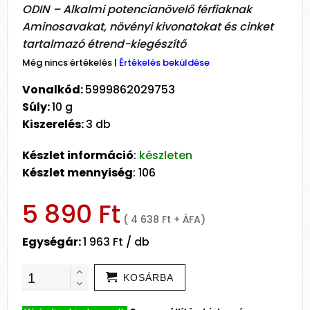
ODIN – Alkalmi potencianövelő férfiaknak
Aminosavakat, növényi kivonatokat és cinket
tartalmazó étrend-kiegészítő
Még nincs értékelés
|
Értékelés beküldése
Vonalkód:
5999862029753
Súly:
10 g
Kiszerelés:
3 db
Készlet információ
:
készleten
Készlet mennyiség
: 106
5 890 Ft
( 4 638 Ft + ÁFA)
Egységár:
1 963 Ft / db
KOSÁRBA