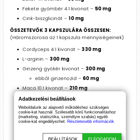
Fekete gyömbér 4:1 kivonat –
50 mg
Cink-biszglicinát –
10 mg
ÖSSZETEVŐK 3 KAPSZULÁRA ÖSSZESEN:
(Háromszorosa az 1 kapszula mennyiségeinek)
Cordyceps 4:1 kivonat –
330 mg
L-arginin –
300 mg
Ginzeng gyökér kivonat –
300 mg
ebből ginzenozid –
60 mg
Maca 10:1 kivonat –
210 mg
L-tirozin –
180 mg
Adatkezelési beállítások
L-ornitin –
150 mg
Weboldalunk az alapvető működéshez szükséges
cookie-kat használ. Szélesebb körű funkcionalitáshoz
Zeller 4:1 kivonat –
150 mg
(marketing, statisztika, személyre szabás) egyéb
cookie-kat engedélyezhet.
Részletesebb információk.
Fekete gyömbér 4:1 kivonat –
150 mg
Cink-biszglicinát –
30 mg
BEÁLLÍTÁSOK
ELFOGADOM