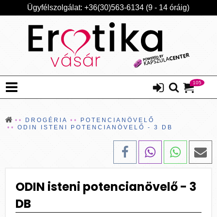
Ügyfélszolgálat: +36(30)563-6134 (9 - 14 óráig)
105
DROGÉRIA
POTENCIANÖVELŐ
ODIN ISTENI POTENCIANÖVELŐ - 3 DB
ODIN isteni potencianövelő - 3
DB