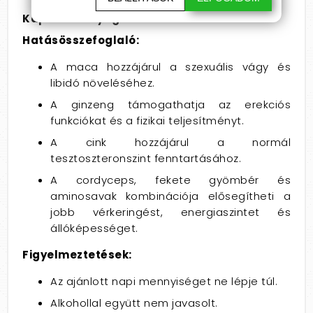
Kapszula anyaga:
zselatin
Hatásösszefoglaló:
A maca hozzájárul a szexuális vágy és
libidó növeléséhez.
A ginzeng támogathatja az erekciós
funkciókat és a fizikai teljesítményt.
A cink hozzájárul a normál
tesztoszteronszint fenntartásához.
A cordyceps, fekete gyömbér és
aminosavak kombinációja elősegítheti a
jobb vérkeringést, energiaszintet és
állóképességet.
Figyelmeztetések:
Az ajánlott napi mennyiséget ne lépje túl.
Alkohollal együtt nem javasolt.