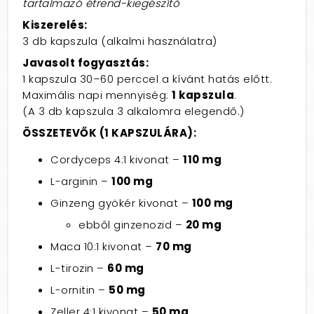
tartalmazó étrend-kiegészítő
Kiszerelés:
3 db kapszula (alkalmi használatra)
Javasolt fogyasztás:
1 kapszula 30–60 perccel a kívánt hatás előtt.
Maximális napi mennyiség:
1 kapszula
.
(A 3 db kapszula 3 alkalomra elegendő.)
ÖSSZETEVŐK (1 KAPSZULÁRA):
Cordyceps 4:1 kivonat –
110 mg
L-arginin –
100 mg
Ginzeng gyökér kivonat –
100 mg
ebből ginzenozid –
20 mg
Maca 10:1 kivonat –
70 mg
L-tirozin –
60 mg
L-ornitin –
50 mg
Zeller 4:1 kivonat –
50 mg