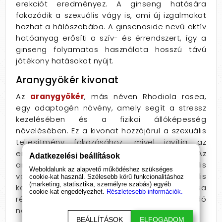
erekciót eredményez. A ginseng hatására
fokozódik a szexuális vágy is, ami új izgalmakat
hozhat a hálószobába. A ginsenoside nevű aktív
hatóanyag erősíti a szív- és érrendszert, így a
ginseng folyamatos használata hosszú távú
jótékony hatásokat nyújt.
Aranygyökér kivonat
Az
aranygyökér
, más néven Rhodiola rosea,
egy adaptogén növény, amely segít a stressz
kezelésében és a fizikai állóképesség
növelésében. Ez a kivonat hozzájárul a szexuális
teljesítmény fokozásához, mivel javítja az
energiaszintet és csökkenti a fáradtságot. Az
Adatkezelési beállítások
aranygyökér emellett fokozza a szexuális
Weboldalunk az alapvető működéshez szükséges
vágyat, így élvezetesebbé teszi a szexuális
cookie-kat használ. Szélesebb körű funkcionalitáshoz
(marketing, statisztika, személyre szabás) egyéb
kapcsolatokat. Az összetevő szinergikus hatása
cookie-kat engedélyezhet.
Részletesebb információk.
révén a stressz csökkentése mellett a libidó
növelését is elősegíti.
BEÁLLÍTÁSOK
ELFOGADOM