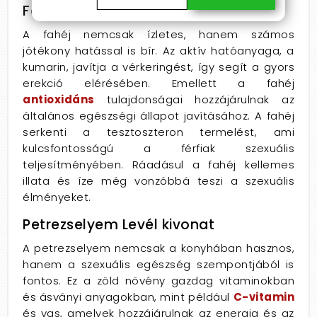
Fahéj kivonat
A fahéj nemcsak ízletes, hanem számos
jótékony hatással is bír. Az aktív hatóanyaga, a
kumarin, javítja a vérkeringést, így segít a gyors
erekció elérésében. Emellett a fahéj
antioxidáns
tulajdonságai hozzájárulnak az
általános egészségi állapot javításához. A fahéj
serkenti a tesztoszteron termelést, ami
kulcsfontosságú a férfiak szexuális
teljesítményében. Ráadásul a fahéj kellemes
illata és íze még vonzóbbá teszi a szexuális
élményeket.
Petrezselyem Levél kivonat
A petrezselyem nemcsak a konyhában hasznos,
hanem a szexuális egészség szempontjából is
fontos. Ez a zöld növény gazdag vitaminokban
és ásványi anyagokban, mint például
C-vitamin
és vas, amelyek hozzájárulnak az energia és az