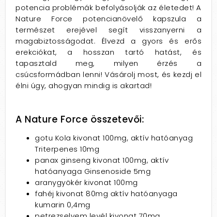
potencia problémák befolyásolják az életedet! A
Nature Force potencianövelő kapszula a
természet erejével segít visszanyerni a
magabiztosságodat. Élvezd a gyors és erős
erekciókat, a hosszan tartó hatást, és
tapasztald meg, milyen érzés a
csúcsformádban lenni! Vásárolj most, és kezdj el
élni úgy, ahogyan mindig is akartad!
A Nature Force összetevői:
gotu Kola kivonat 100mg, aktív hatóanyag
Triterpenes 10mg
panax ginseng kivonat 100mg, aktív
hatóanyaga Ginsenoside 5mg
aranygyökér kivonat 100mg
fahéj kivonat 80mg aktív hatóanyaga
kumarin 0,4mg
petrezselyem levél kivonat 70mg