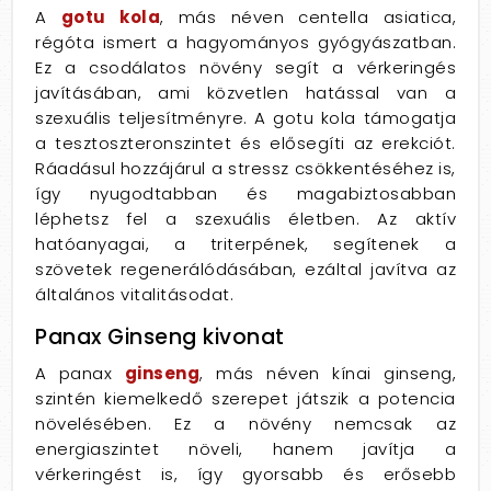
A
gotu kola
, más néven centella asiatica,
régóta ismert a hagyományos gyógyászatban.
Ez a csodálatos növény segít a vérkeringés
javításában, ami közvetlen hatással van a
szexuális teljesítményre. A gotu kola támogatja
a tesztoszteronszintet és elősegíti az erekciót.
Ráadásul hozzájárul a stressz csökkentéséhez is,
így nyugodtabban és magabiztosabban
léphetsz fel a szexuális életben. Az aktív
hatóanyagai, a triterpének, segítenek a
szövetek regenerálódásában, ezáltal javítva az
általános vitalitásodat.
Panax Ginseng kivonat
A panax
ginseng
, más néven kínai ginseng,
szintén kiemelkedő szerepet játszik a potencia
növelésében. Ez a növény nemcsak az
energiaszintet növeli, hanem javítja a
vérkeringést is, így gyorsabb és erősebb