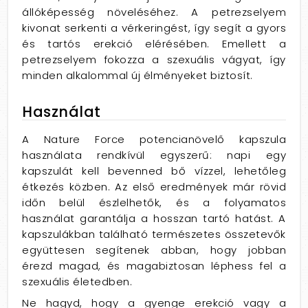
állóképesség növeléséhez. A petrezselyem
kivonat serkenti a vérkeringést, így segít a gyors
és tartós erekció elérésében. Emellett a
petrezselyem fokozza a szexuális vágyat, így
minden alkalommal új élményeket biztosít.
Használat
A Nature Force potencianövelő kapszula
használata rendkívül egyszerű: napi egy
kapszulát kell bevenned bő vízzel, lehetőleg
étkezés közben. Az első eredmények már rövid
időn belül észlelhetők, és a folyamatos
használat garantálja a hosszan tartó hatást. A
kapszulákban található természetes összetevők
együttesen segítenek abban, hogy jobban
érezd magad, és magabiztosan léphess fel a
szexuális életedben.
Ne hagyd, hogy a gyenge erekció vagy a