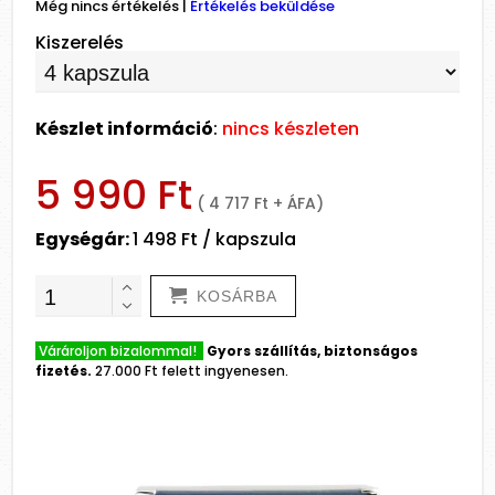
Még nincs értékelés
|
Értékelés beküldése
Kiszerelés
Készlet információ
:
nincs készleten
5 990 Ft
( 4 717 Ft + ÁFA)
Egységár:
1 498 Ft / kapszula
KOSÁRBA
Várároljon bizalommal!
Gyors szállítás, biztonságos
fizetés.
27.000 Ft felett ingyenesen.