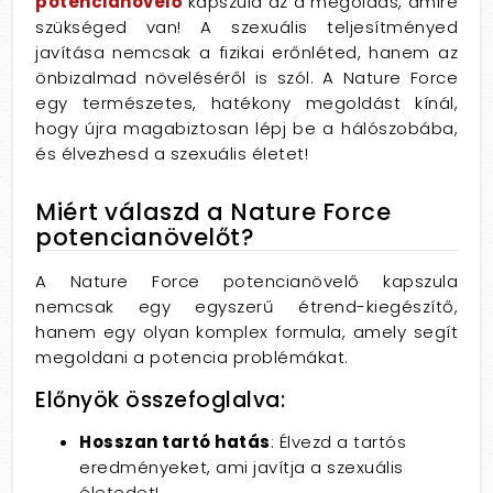
potencianövelő
kapszula az a megoldás, amire
szükséged van! A szexuális teljesítményed
javítása nemcsak a fizikai erőnléted, hanem az
önbizalmad növeléséről is szól. A Nature Force
egy természetes, hatékony megoldást kínál,
hogy újra magabiztosan lépj be a hálószobába,
és élvezhesd a szexuális életet!
Miért válaszd a Nature Force
potencianövelőt?
A Nature Force potencianövelő kapszula
nemcsak egy egyszerű étrend-kiegészítő,
hanem egy olyan komplex formula, amely segít
megoldani a potencia problémákat.
Előnyök összefoglalva:
Hosszan tartó hatás
: Élvezd a tartós
eredményeket, ami javítja a szexuális
életedet!