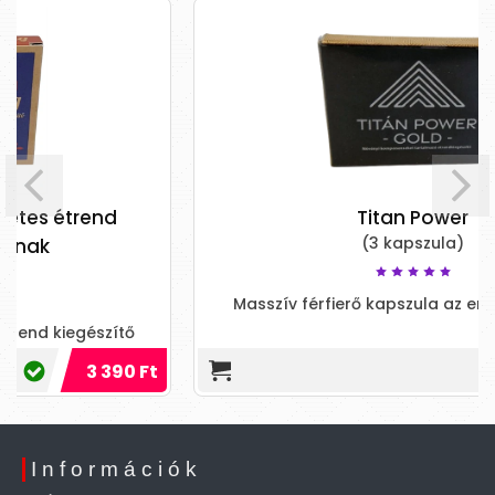
Titan Power
(3 kapszula)
Masszív férfierő kapszula az erős erekcióért!
6 490 Ft
Információk