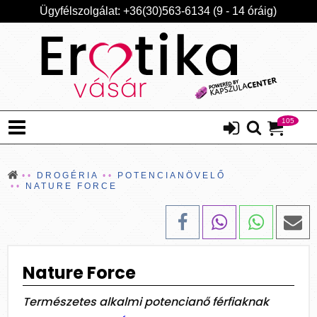
Ügyfélszolgálat: +36(30)563-6134 (9 - 14 óráig)
105
DROGÉRIA
POTENCIANÖVELŐ
NATURE FORCE
Nature Force
Természetes alkalmi potencianő férfiaknak