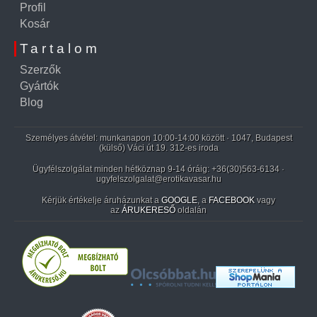
Profil
Kosár
Tartalom
Szerzők
Gyártók
Blog
Személyes átvétel: munkanapon 10:00-14:00 között · 1047, Budapest
(külső) Váci út 19. 312-es iroda
Ügyfélszolgálat minden hétköznap 9-14 óráig:
+36(30)563-6134
·
ugyfelszolgalat@erotikavasar.hu
Kérjük értékelje áruházunkat a
GOOGLE
, a
FACEBOOK
vagy
az
ÁRUKERESŐ
oldalán