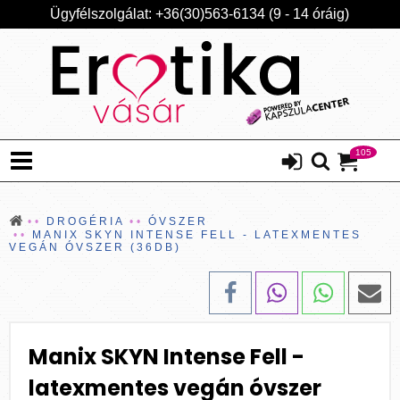
Ügyfélszolgálat: +36(30)563-6134 (9 - 14 óráig)
105
DROGÉRIA
ÓVSZER
MANIX SKYN INTENSE FELL - LATEXMENTES
VEGÁN ÓVSZER (36DB)
Manix SKYN Intense Fell -
latexmentes vegán óvszer