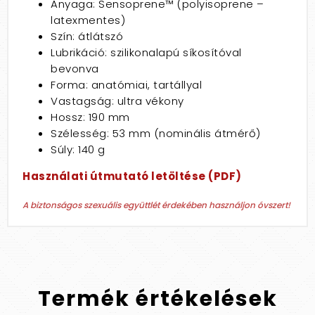
Anyaga: Sensoprene™ (polyisoprene –
latexmentes)
Szín: átlátszó
Lubrikáció: szilikonalapú síkosítóval
bevonva
Forma: anatómiai, tartállyal
Vastagság: ultra vékony
Hossz: 190 mm
Szélesség: 53 mm (nominális átmérő)
Súly: 140 g
Használati útmutató letöltése (PDF)
A biztonságos szexuális együttlét érdekében használjon óvszert!
Termék
értékelések