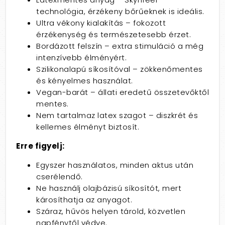
technológia, érzékeny bőrűeknek is ideális.
Ultra vékony kialakítás – fokozott
érzékenység és természetesebb érzet.
Bordázott felszín – extra stimuláció a még
intenzívebb élményért.
Szilikonalapú síkosítóval – zökkenőmentes
és kényelmes használat.
Vegan-barát – állati eredetű összetevőktől
mentes.
Nem tartalmaz latex szagot – diszkrét és
kellemes élményt biztosít.
Erre figyelj:
Egyszer használatos, minden aktus után
cserélendő.
Ne használj olajbázisú síkosítót, mert
károsíthatja az anyagot.
Száraz, hűvös helyen tárold, közvetlen
napfénytől védve.