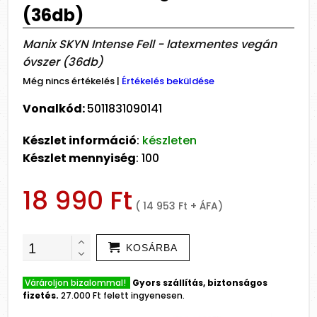
(36db)
Manix SKYN Intense Fell - latexmentes vegán
óvszer (36db)
Még nincs értékelés
|
Értékelés beküldése
Vonalkód:
5011831090141
Készlet információ
:
készleten
Készlet mennyiség
: 100
18 990 Ft
( 14 953 Ft + ÁFA)
KOSÁRBA
Várároljon bizalommal!
Gyors szállítás, biztonságos
fizetés.
27.000 Ft felett ingyenesen.