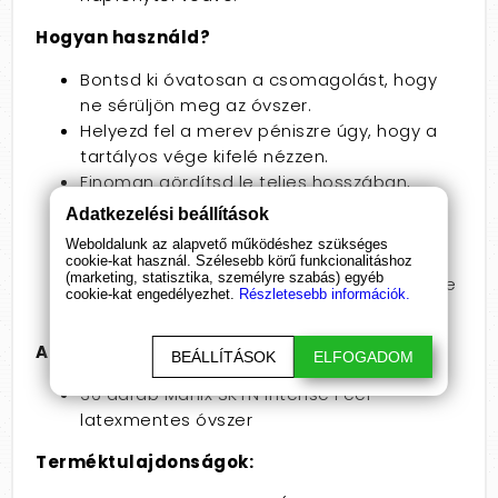
Hogyan használd?
Bontsd ki óvatosan a csomagolást, hogy
ne sérüljön meg az óvszer.
Helyezd fel a merev péniszre úgy, hogy a
tartályos vége kifelé nézzen.
Finoman gördítsd le teljes hosszában,
ügyelve arra, hogy ne maradjon levegő a
Adatkezelési beállítások
tartályban.
Weboldalunk az alapvető működéshez szükséges
Használat után csomagold be egy
cookie-kat használ. Szélesebb körű funkcionalitáshoz
(marketing, statisztika, személyre szabás) egyéb
zsebkendőbe, és dobd a szemetesbe – ne
cookie-kat engedélyezhet.
Részletesebb információk.
húzd le a WC-n.
A csomag tartalma:
BEÁLLÍTÁSOK
ELFOGADOM
36 darab Manix SKYN Intense Feel
latexmentes óvszer
Terméktulajdonságok: