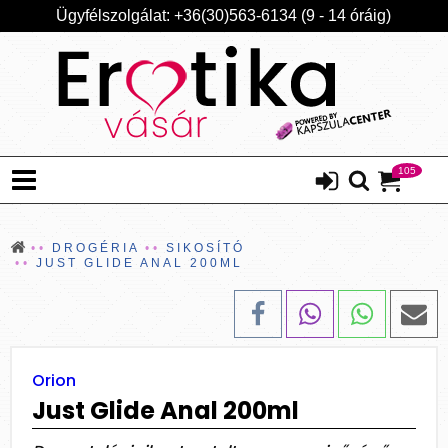
Ügyfélszolgálat: +36(30)563-6134 (9 - 14 óráig)
105
DROGÉRIA
SIKOSÍTÓ
JUST GLIDE ANAL 200ML
Orion
Just Glide Anal 200ml