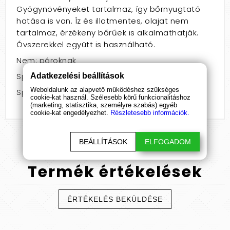
Gyógynövényeket tartalmaz, így bőrnyugtató
hatása is van. Íz és illatmentes, olajat nem
tartalmaz, érzékeny bőrűek is alkalmathatják.
Óvszerekkel együtt is használható.
Nem: pároknak
Speciális jellemző: anál
Adatkezelési beállítások
Weboldalunk az alapvető működéshez szükséges
Speciális jellemző: gyógynövényes
cookie-kat használ. Szélesebb körű funkcionalitáshoz
(marketing, statisztika, személyre szabás) egyéb
cookie-kat engedélyezhet.
Részletesebb információk.
BEÁLLÍTÁSOK
ELFOGADOM
Termék
értékelések
ÉRTÉKELÉS BEKÜLDÉSE