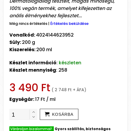
Dermatológiailag tesztelt, magas minőségű,
100% vegán termék, amelyet kifejezetten az
anális élményekhez fejlesztet...
Még nincs értékelés
|
Értékelés beküldése
Vonalkód:
4024144623952
Súly:
200 g
Kiszerelés:
200 ml
Készlet információ
:
készleten
Készlet mennyiség
: 258
3 490 Ft
( 2 748 Ft + ÁFA)
Egységár:
17 Ft / ml
KOSÁRBA
Várároljon bizalommal!
Gyors szállítás, biztonságos