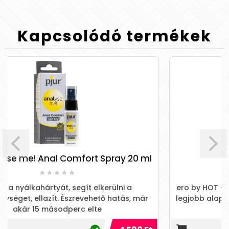
Kapcsolódó
termékek
omfort Spray 20 ml
Backside cream 
 segít elkerülni a
ero by HOT - ANAL CREAM BACK SI
Észrevehető hatás, már
legjobb alapja. A krém tartalma
erc elte
Comfort Oil a ..