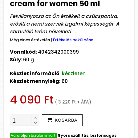
cream for women 50 ml
Felvillanyozza az Ön érzékeit a csúcspontra,
erősíti a nemi szervek izgalmi képességét. A
stimuláló krém növelheti ...
Még nincs értékelés
|
Értékelés beküldése
Vonalkód:
4042342000399
Súly:
60 g
Készlet információ
:
készleten
Készlet mennyiség
: 60
4 090 Ft
( 3 220 Ft + ÁFA)
KOSÁRBA
Várároljon bizalommal!
Gyors szállítás, biztonságos