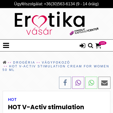
Ügyfélszolgálat: +36(30)563-6134 (9 - 14 óráig)
105
DROGÉRIA
VÁGYFOKOZÓ
HOT V-ACTIV STIMULATION CREAM FOR WOMEN
50 ML
HOT
HOT V-Activ stimulation