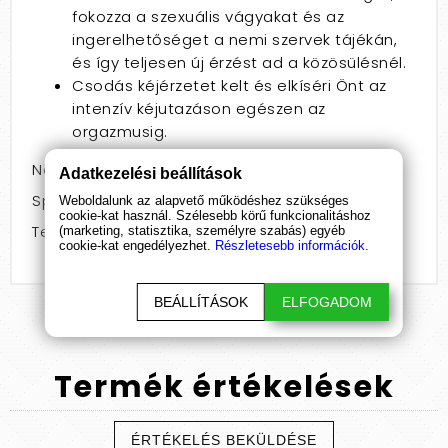
fokozza a szexuális vágyakat és az
ingerelhetőséget a nemi szervek tájékán,
és így teljesen új érzést ad a közösülésnél.
Csodás kéjérzetet kelt és elkíséri Önt az
intenzív kéjutazáson egészen az
orgazmusig.
Nem: nőknek
Adatkezelési beállítások
Speciális jellemző: stimuláló
Weboldalunk az alapvető működéshez szükséges
cookie-kat használ. Szélesebb körű funkcionalitáshoz
Termékcsoport: krém
(marketing, statisztika, személyre szabás) egyéb
cookie-kat engedélyezhet.
Részletesebb információk.
BEÁLLÍTÁSOK
ELFOGADOM
Termék
értékelések
ÉRTÉKELÉS BEKÜLDÉSE