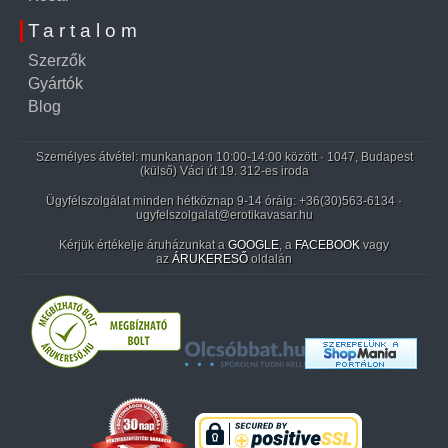
Tartalom
Szerzők
Gyártók
Blog
Személyes átvétel: munkanapon 10:00-14:00 között · 1047, Budapest
(külső) Váci út 19. 312-es iroda
Ügyfélszolgálat minden hétköznap 9-14 óráig:
+36(30)563-6134
·
ugyfelszolgalat@erotikavasar.hu
Kérjük értékelje áruházunkat a
GOOGLE
, a
FACEBOOK
vagy
az
ÁRUKERESŐ
oldalán