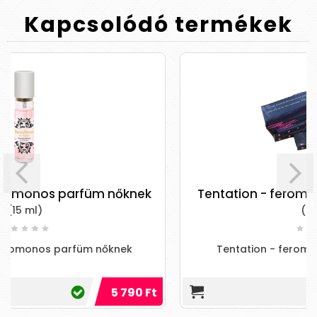
Kapcsolódó
termékek
füm nőknek
Tentation - feromonos füstölő -
(20 db)
m nőknek
Tentation - feromonos füstölő - m
5 790 Ft