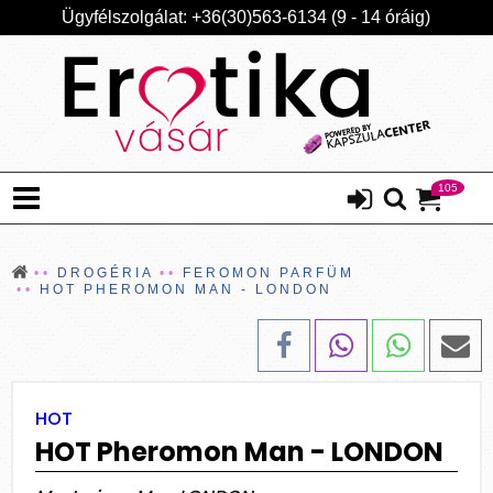
Ügyfélszolgálat: +36(30)563-6134 (9 - 14 óráig)
105
DROGÉRIA
FEROMON PARFÜM
HOT PHEROMON MAN - LONDON
HOT
HOT Pheromon Man - LONDON