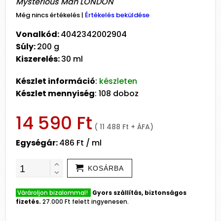
Mysterious Man LONDON
Még nincs értékelés
|
Értékelés beküldése
Vonalkód:
4042342002904
Súly:
200 g
Kiszerelés:
30 ml
Készlet információ
:
készleten
Készlet mennyiség
: 108 doboz
14 590 Ft
( 11 488 Ft + ÁFA)
Egységár:
486 Ft / ml
KOSÁRBA
Várároljon bizalommal!
Gyors szállítás, biztonságos
fizetés.
27.000 Ft felett ingyenesen.