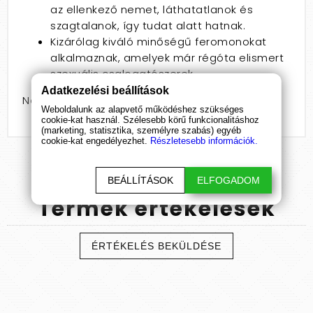
az ellenkező nemet, láthatatlanok és
szagtalanok, így tudat alatt hatnak.
Kizárólag kiváló minőségű feromonokat
alkalmaznak, amelyek már régóta elismert
szexuális csalogatószerek.
Adatkezelési beállítások
Nem: férfiaknak
Weboldalunk az alapvető működéshez szükséges
cookie-kat használ. Szélesebb körű funkcionalitáshoz
(marketing, statisztika, személyre szabás) egyéb
cookie-kat engedélyezhet.
Részletesebb információk.
BEÁLLÍTÁSOK
ELFOGADOM
Termék
értékelések
ÉRTÉKELÉS BEKÜLDÉSE