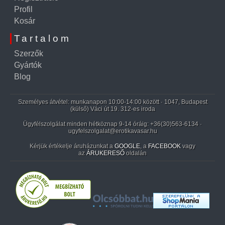
Profil
Kosár
Tartalom
Szerzők
Gyártók
Blog
Személyes átvétel: munkanapon 10:00-14:00 között · 1047, Budapest
(külső) Váci út 19. 312-es iroda
Ügyfélszolgálat minden hétköznap 9-14 óráig:
+36(30)563-6134
·
ugyfelszolgalat@erotikavasar.hu
Kérjük értékelje áruházunkat a
GOOGLE
, a
FACEBOOK
vagy
az
ÁRUKERESŐ
oldalán