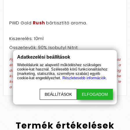
PWD Gold
Rush
bőrtisztító aroma.
Kiszerelés: 10ml
Összetevők: 90% Isobutyl Nitrit
Adatkezelési beállítások
Figyelem! A Rush (Poppers) aromák használata során kerülje az
ételek és italok fogyasztását, nyílt láng használatát és a
Weboldalunk az alapvető működéshez szükséges
cookie-kat használ. Szélesebb körű funkcionalitáshoz
dohányzást. Fokozottan tűzveszélyes folyadék! Kizárólag
(marketing, statisztika, személyre szabás) egyéb
külterületen vagy jól szellőző helyiségben használja. Ha szembe
cookie-kat engedélyezhet.
Részletesebb információk.
kerül öblítse ki bő vízzel! Semmiképp ne igya meg vagy nyelje le
a tartalmát!
BEÁLLÍTÁSOK
ELFOGADOM
Termék
értékelések