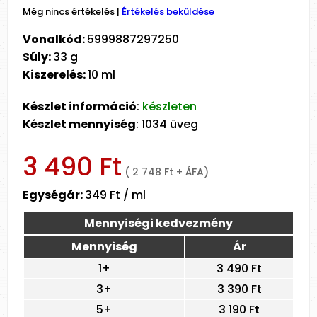
Még nincs értékelés
|
Értékelés beküldése
Vonalkód:
5999887297250
Súly:
33 g
Kiszerelés:
10 ml
Készlet információ
:
készleten
Készlet mennyiség
: 1034 üveg
3 490 Ft
( 2 748 Ft + ÁFA)
Egységár:
349 Ft / ml
Mennyiségi kedvezmény
Mennyiség
Ár
1+
3 490 Ft
3+
3 390 Ft
5+
3 190 Ft