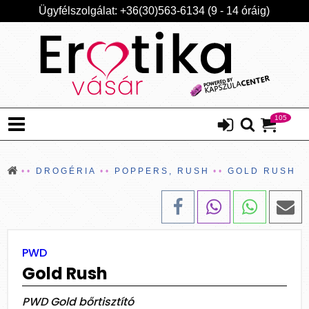
Ügyfélszolgálat: +36(30)563-6134 (9 - 14 óráig)
105
DROGÉRIA
POPPERS, RUSH
GOLD RUSH
PWD
Gold Rush
PWD Gold bőrtisztító