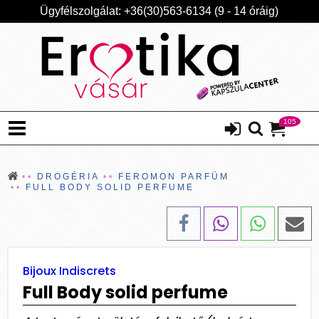
Ügyfélszolgálat: +36(30)563-6134 (9 - 14 óráig)
105
DROGÉRIA
FEROMON PARFÜM
FULL BODY SOLID PERFUME
Bijoux Indiscrets
Full Body solid perfume