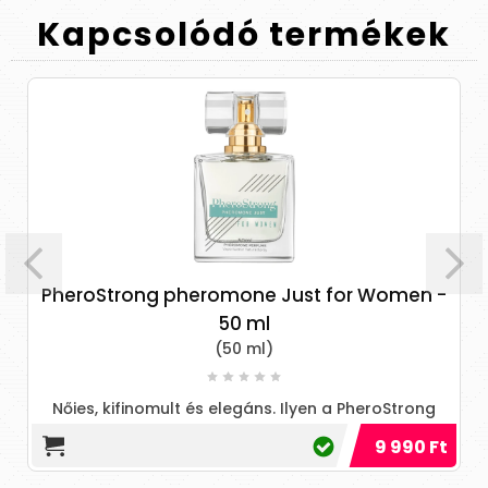
Kapcsolódó
termékek
PheroStrong pheromone Just for Women -
50 ml
(50 ml)
Nőies, kifinomult és elegáns. Ilyen a PheroStrong
feromon Just for Women, amely az időtlen stílust és
9 990 Ft
a részletekre