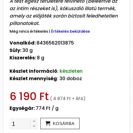
A test egész területére felvihető (beleértve az
az intim részeket is), kókuszdió illatú termék,
amely az előjáték során biztosít feledhetetlen
pillanatokat.
Még nincs értékelés
|
Értékelés beküldése
Vonalkód:
8436562013875
Súly:
30 g
Kiszerelés:
8 g
Készlet információ
:
készleten
Készlet mennyiség
: 30 doboz
6 190 Ft
( 4 874 Ft + ÁFA)
Egységár:
774 Ft / g
KOSÁRBA