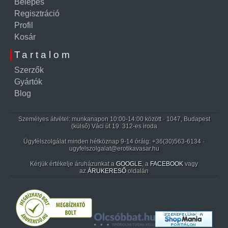
Belépés
Regisztráció
Profil
Kosár
Tartalom
Szerzők
Gyártók
Blog
Személyes átvétel: munkanapon 10:00-14:00 között · 1047, Budapest
(külső) Váci út 19. 312-es iroda
Ügyfélszolgálat minden hétköznap 9-14 óráig:
+36(30)563-6134
·
ugyfelszolgalat@erotikavasar.hu
Kérjük értékelje áruházunkat a
GOOGLE
, a
FACEBOOK
vagy
az
ÁRUKERESŐ
oldalán