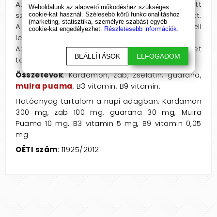
Az eXXTREME Power Caps bevétele a tervezett
Weboldalunk az alapvető működéshez szükséges
szexuális eggyüttlét előtt kb. 1-2 órával ajánlott.
cookie-kat használ. Szélesebb körű funkcionalitáshoz
(marketing, statisztika, személyre szabás) egyéb
A kapszulát szétrágás nélkül, bő folyadékkal kell
cookie-kat engedélyezhet.
Részletesebb információk.
lenyelni!
Az eXXTREME Power Caps növényi összetevőket
BEÁLLÍTÁSOK
ELFOGADOM
tartalmazó étrend-kiegészítő kapszula.
Összetevők
: Kardamon, zab, zselatin, guarana,
muira puama
, B3 vitamin, B9 vitamin.
Hatóanyag tartalom a napi adagban: Kardamon
300 mg, zab 100 mg, guarana 30 mg, Muira
Puama 10 mg, B3 vitamin 5 mg, B9 vitamin 0,05
mg
OÉTI szám
: 11925/2012