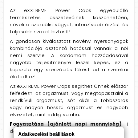
Az eXXTREME Power Caps egyedülálló
természetes összetevőinek köszönhetően,
növeli a szexuális vágyat, intenzívebb érzést és
teljesebb szexet biztosít!
A gondosan kiválasztott növényi nyersanyagok
kombinációja ösztönző hatással vannak a női
nemi szervre. A kardamom hozzáadásával
nagyobb teljesítményre leszel képes, ez a
kapszula egy szenzációs lökést ad a szerelmi
életedhez!
Az eXXTREME Power Caps segíthet Önnek először
felfedezni az orgazmust, vagy megtapasztalni a
rendkívüli orgazmust, sőt akár a többszörös
vagy nagyon hosszú orgazmust és nagyobb
élvezetet, mint eddig valaha.
Fogyasztása (ajánlott napi mennyiség)
: 1
darab kapszula (0,58g).
Adatkezelési beállítások