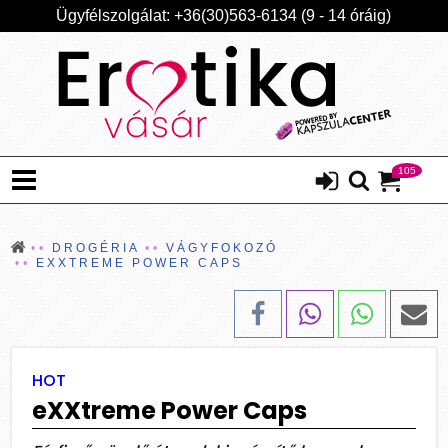
Ügyfélszolgálat: +36(30)563-6134 (9 - 14 óráig)
105
DROGÉRIA
VÁGYFOKOZÓ
EXXTREME POWER CAPS
HOT
eXXtreme Power Caps