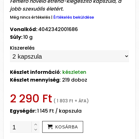
Férfierő növelő étrend-kiegészítő kapszula, a
jobb szexuális életért.
Még nincs értékelés
|
Értékelés beküldése
Vonalkód:
4042342001686
Súly:
10 g
Kiszerelés
Készlet információ
:
készleten
Készlet mennyiség
: 219 doboz
2 290 Ft
( 1 803 Ft + ÁFA)
Egységár:
1 145 Ft / kapszula
KOSÁRBA