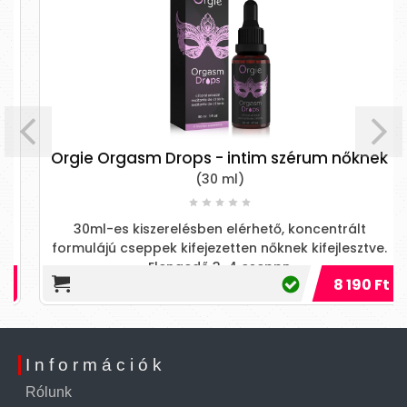
Orgie Orgasm Drops - intim szérum nőknek
(30 ml)
30ml-es kiszerelésben elérhető, koncentrált
formulájú cseppek kifejezetten nőknek kifejlesztve.
Elengedő 3-4 cseppn
8 190 Ft
Információk
Rólunk