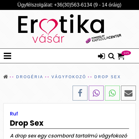
Ügyfélszolgálat: +36(30)563-6134 (9 - 14 óráig)
105
DROGÉRIA
VÁGYFOKOZÓ
DROP SEX
Ruf
Drop Sex
A drop sex egy csombord tartalmú vágyfokozó