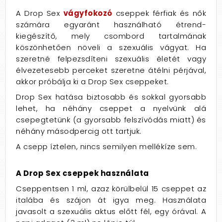
A Drop Sex
vágyfokozó
cseppek férfiak és nők
számára egyaránt használható étrend-
kiegészítő, mely csombord tartalmának
köszönhetően növeli a szexuális vágyat. Ha
szeretné felpezsdíteni szexuális életét vagy
élvezetesebb perceket szeretne átélni pérjával,
akkor próbálja ki a Drop Sex cseppeket.
Drop Sex hatása biztosabb és sokkal gyorsabb
lehet, ha néhány cseppet a nyelvünk alá
csepegtetünk (a gyorsabb felszívódás miatt) és
néhány másodpercig ott tartjuk.
A csepp íztelen, nincs semilyen mellékíze sem.
A Drop Sex cseppek használata
Cseppentsen 1 ml, azaz körülbelül 15 cseppet az
italába és szájon át igya meg. Használata
javasolt a szexuális aktus előtt fél, egy órával. A