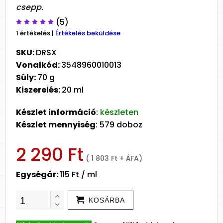
csepp.
(5)
1 értékelés
|
Értékelés beküldése
SKU:
DRSX
Vonalkód:
3548960010013
Súly:
70 g
Kiszerelés:
20 ml
Készlet információ
:
készleten
Készlet mennyiség
: 579 doboz
2 290 Ft
( 1 803 Ft + ÁFA)
Egységár:
115 Ft / ml
KOSÁRBA