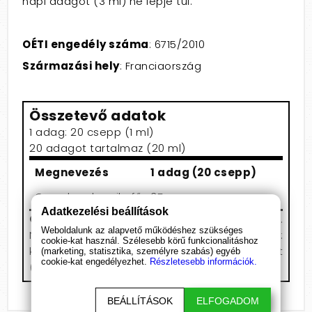
napi adagot (3 ml) ne lépje túl.
OÉTI engedély száma
: 6715/2010
Származási hely
: Franciaország
Összetevő adatok
1 adag: 20 csepp (1 ml)
20 adagot tartalmaz (20 ml)
Megnevezés
1 adag (20 csepp)
Csombor, borsikafű
35 mg
Adatkezelési beállítások
Összetevők:
Csombord kivonat.
Weboldalunk az alapvető működéshez szükséges
Nedvesítőszer: glicerin. Tartósítószerek:
cookie-kat használ. Szélesebb körű funkcionalitáshoz
kálium-szorbát (E202), nátrium-benzonát
(marketing, statisztika, személyre szabás) egyéb
cookie-kat engedélyezhet.
Részletesebb információk.
(E211), étkezési sav: citromsav (E330).
BEÁLLÍTÁSOK
ELFOGADOM