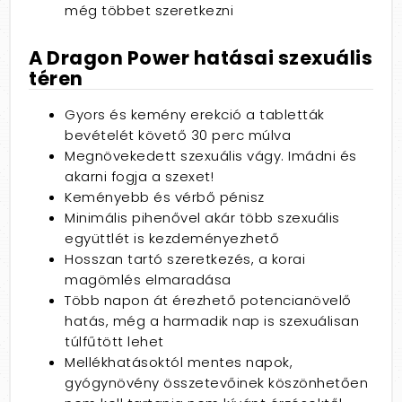
még többet szeretkezni
A Dragon Power hatásai szexuális
téren
Gyors és kemény erekció a tabletták
bevételét követő 30 perc múlva
Megnövekedett szexuális vágy. Imádni és
akarni fogja a szexet!
Keményebb és vérbő pénisz
Minimális pihenővel akár több szexuális
együttlét is kezdeményezhető
Hosszan tartó szeretkezés, a korai
magömlés elmaradása
Több napon át érezhető potencianövelő
hatás, még a harmadik nap is szexuálisan
túlfűtött lehet
Mellékhatásoktól mentes napok,
gyógynövény összetevőinek köszönhetően