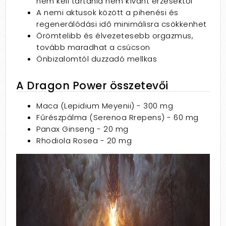
nem kell tartania nem kívánt érzésektől
A nemi aktusok között a pihenési és
regenerálódási idő minimálisra csökkenhet
Örömtelibb és élvezetesebb orgazmus,
tovább maradhat a csúcson
Önbizalomtól duzzadó mellkas
A Dragon Power összetevői
Maca (Lepidium Meyenii) - 300 mg
Fűrészpálma (Serenoa Rrepens) - 60 mg
Panax Ginseng - 20 mg
Rhodiola Rosea - 20 mg