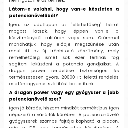
nem igazán erős termék.
Látom-e valahol, hogy van-e készleten a
potencianövelőből?
Igen, az adatlapon az "elérhetőség" felirat
mögött látszik, hogy éppen van-e a
készítményből raktáron vagy sem. Örömmel
mondhatjuk, hogy elődje megszűnése után
most itt az új trónbitorló készítmény, mely
remélhetőleg ismét sok ezer férfinak fog
segíteni leküzdeni a potencia gondjaikat. A
dragon power rendelése biztonságos és
természetesen gyors, 20000 Ft feletti rendelés
esetén ingyenes szállítást biztosítunk.
A dragon power vagy egy gyógyszer a jobb
potencianövelő szer?
Igen jó kérdés, hiszem mindkét terméktípus igen
népszerű a vásárlók körében. A potencianövelő
gyógyszerek számos fajtája kapható a piacon,
míg a DP egy természetes készítmény. A