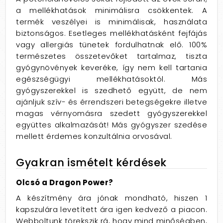
a mellékhatások minimálisra csökkentek. A
termék veszélyei is minimálisak, használata
biztonságos. Esetleges mellékhatásként fejfájás
vagy allergiás tünetek fordulhatnak elő. 100%
természetes összetevőket tartalmaz, tiszta
gyógynövények keveréke, így nem kell tartania
egészségügyi mellékhatásoktól. Más
gyógyszerekkel is szedhető együtt, de nem
ajánljuk szív- és érrendszeri betegségekre illetve
magas vérnyomásra szedett gyógyszerekkel
együttes alkalmazását! Más gyógyszer szedése
mellett érdemes konzultálnia orvosával.
Gyakran ismételt kérdések
Olcsó a Dragon Power?
A készítmény ára jónak mondható, hiszen 1
kapszulára levetített ára igen kedvező a piacon.
Webboltunk törekszik rá, hogy mind minőségben,