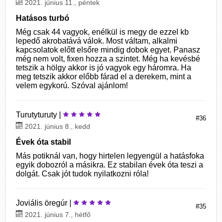
2021. június 11., péntek
Hatásos turbó
Még csak 44 vagyok, enélkül is megy de ezzel kb
lepedő akrobatává válok. Most váltam, alkalmi
kapcsolatok előtt elsőre mindig dobok egyet. Panasz
még nem volt, fixen hozza a szintet. Még ha kevésbé
tetszik a hölgy akkor is jó vagyok egy háromra. Ha
meg tetszik akkor előbb fárad el a derekem, mint a
velem egykorú. Szóval ajánlom!
Turutyturuty |
#36
2021. június 8., kedd
Évek óta stabil
Más potiknál van, hogy hirtelen legyengül a hatásfoka
egyik dobozról a másikra. Ez stabilan évek óta teszi a
dolgát. Csak jót tudok nyilatkozni róla!
Joviális öregúr |
#35
2021. június 7., hétfő