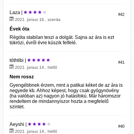
Laza |
#42
2021. június 16., szerda
Évek óta
Régóta stabilan teszi a dolgát. Sajna az ára is ezt
tükrözi, évről évre kúszik felfelé.
tóthtibi |
#41
2021. június 14., hétfő
Nem rossz
Gyengébbnek érzem, mint a patikai kéket de az ára is
negyede kb. Ahhoz képest, hogy csak gyógynövény
(ha valóban az) nagyon jó hatásfokú. Már háromszor
rendeltem de mindannyiszor hozta a megfelelő
szintet.
Aeyshi |
#40
2021. június 14., hétfő