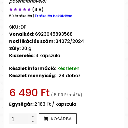
potencianövelő!
(4.8)
59 értékelés
|
Értékelés beküldése
SKU:
DP
Vonalkód:
6923645893568
Notifikációs szám:
34072/2024
Súly:
20 g
Kiszerelés:
3 kapszula
Készlet információ
:
készleten
Készlet mennyiség
: 124 doboz
6 490 Ft
( 5 110 Ft + ÁFA)
Egységár:
2 163 Ft / kapszula
KOSÁRBA