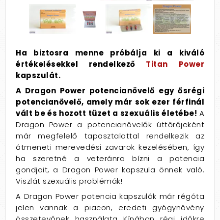
Ha biztosra menne próbálja ki a kiváló
értékelésekkel rendelkező
Titan Power
kapszulát.
A Dragon Power potencianövelő egy ősrégi
potencianövelő, amely már sok ezer férfinál
vált be és hozott tüzet a szexuális életébe!
A
Dragon Power a potencianövelők úttörőjeként
már megfelelő tapasztalattal rendelkezik az
átmeneti merevedési zavarok kezelésében, így
ha szeretné a veteránra bízni a potencia
gondjait, a Dragon Power kapszula önnek való.
Viszlát szexuális problémák!
A Dragon Power potencia kapszulák már régóta
jelen vannak a piacon, eredeti gyógynövény
összetevőnek használata Kínában régi időkre