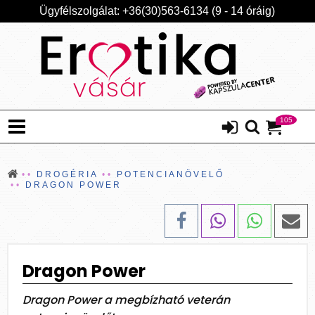
Ügyfélszolgálat: +36(30)563-6134 (9 - 14 óráig)
105
DROGÉRIA
POTENCIANÖVELŐ
DRAGON POWER
Dragon Power
Dragon Power a megbízható veterán