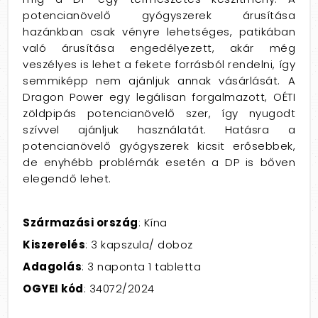
potencianövelő gyógyszerek árusítása
hazánkban csak vényre lehetséges, patikában
való árusítása engedélyezett, akár még
veszélyes is lehet a fekete forrásból rendelni, így
semmiképp nem ajánljuk annak vásárlását. A
Dragon Power egy legálisan forgalmazott, OÉTI
zöldpipás potencianövelő szer, így nyugodt
szívvel ajánljuk használatát. Hatásra a
potencianövelő gyógyszerek kicsit erősebbek,
de enyhébb problémák esetén a DP is bőven
elegendő lehet.
Származási ország
: Kína
Kiszerelés
: 3 kapszula/ doboz
Adagolás
: 3 naponta 1 tabletta
OGYEI kód
:
34072/2024