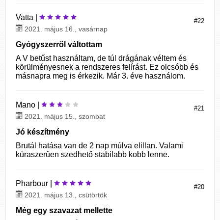
Vatta |
#22
2021. május 16., vasárnap
Gyógyszerről váltottam
A V betűst használtam, de túl drágának véltem és
körülményesnek a rendszeres felírást. Ez olcsóbb és
másnapra meg is érkezik. Már 3. éve használom.
Mano |
#21
2021. május 15., szombat
Jó készítmény
Brutál hatása van de 2 nap múlva elillan. Valami
kúraszerűen szedhető stabilabb kobb lenne.
Pharbour |
#20
2021. május 13., csütörtök
Még egy szavazat mellette