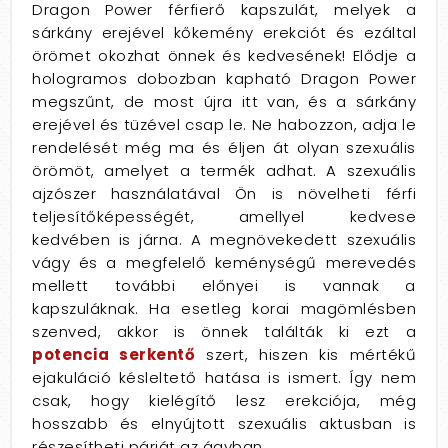
Dragon Power férfierő kapszulát, melyek a
sárkány erejével kőkemény erekciót és ezáltal
örömet okozhat önnek és kedvesének! Elődje a
hologramos dobozban kapható Dragon Power
megszűnt, de most újra itt van, és a sárkány
erejével és tüzével csap le. Ne habozzon, adja le
rendelését még ma és éljen át olyan szexuális
örömöt, amelyet a termék adhat. A szexuális
ajzószer használatával Ön is növelheti férfi
teljesítőképességét, amellyel kedvese
kedvében is járna. A megnövekedett szexuális
vágy és a megfelelő keménységű merevedés
mellett további előnyei is vannak a
kapszuláknak. Ha esetleg korai magömlésben
szenved, akkor is önnek találták ki ezt a
potencia serkentő
szert, hiszen kis mértékű
ejakuláció késleltető hatása is ismert. Így nem
csak, hogy kielégítő lesz erekciója, még
hosszabb és elnyújtott szexuális aktusban is
részesítheti párját az ágyban.