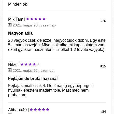
Minden ok
MikiTam |
#26
2021. május 23., vasárnap
Nagyon adja
28 vagyok csak de ezzel nagyot tudok dobni. Egy este
5 simán összejön. Mivel sok alkalmi kapcsolatom van
ezért gyakran használom. Enélkül 1-2 lövetű vagyok:)
Nilze |
#25
2021. május 22., szombat
Fejfájós de brutál használ
Fejfajas miatt csak 4. De 2 napig egy beporgott
nyulnak ereztem magam tole. Mast meg nem
probaltam.
Alibaba40 |
#24