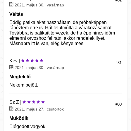
#32
2021. május 30., vasárnap
Váltás
Eddig patikaiakat használtam, de próbaképpen
ránéztem erre is. Hát felülmúlta a várakozásaimat.
Továbbra is patikait tervezek, de ha épp nincs időm
elmenni orvoshoz feliratni akkor rendelek ilyet.
Másnapra itt is van, elég kényelmes.
Kev |
#31
2021. május 30., vasárnap
Megfelelő
Nekem bejött.
Sz Z |
#30
2021. május 27., csütörtök
Müködik
Elégedett vagyok