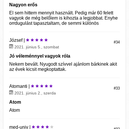
Nagyon erős
El sem hittem mennyit használt. Pedig már 60 felett
vagyok de még belőlem is kihozta a legjobbat. Enyhe
orrdugulást tapasztaltam, de semmi különös
József |
#34
2021. június 5., szombat
Jó véleménnyel vagyok róla
Nekem bevált. Nyugodt szívvel ajánlom bárkinek akit
az évek kicsit megkoptattak.
Atomanti |
#33
2021. június 2., szerda
Atom
Atom
med-univ |