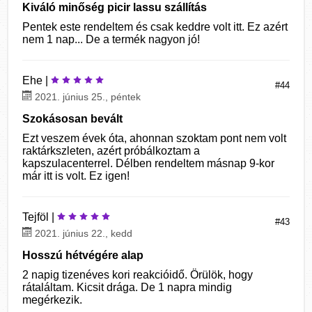
Kiváló minőség picir lassu szállítás
Pentek este rendeltem és csak keddre volt itt. Ez azért
nem 1 nap... De a termék nagyon jó!
Ehe |
#44
2021. június 25., péntek
Szokásosan bevált
Ezt veszem évek óta, ahonnan szoktam pont nem volt
raktárkszleten, azért próbálkoztam a
kapszulacenterrel. Délben rendeltem másnap 9-kor
már itt is volt. Ez igen!
Tejföl |
#43
2021. június 22., kedd
Hosszú hétvégére alap
2 napig tizenéves kori reakcióidő. Örülök, hogy
rátaláltam. Kicsit drága. De 1 napra mindig
megérkezik.