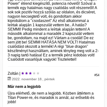
Power" étrend kiegészítő, potencia növelő! Szóval a
termék egy hatalmas nagy csalódás volt részemről! A
sok sok pozitív hozzá szólás az oldalon, és dicséret,
nagyon kecsegtető volt, és gondoltam akkor
kiprobálom a "csodaszert" Az első alkalommal a
leírtak alapján 1 kapszulát vettem be.. A hatás?
SEMMI! Pedig mindent a leírtak alapján tettem! A
második alkalommal a maradék 2 kapszulát vettem
be, gondoltam, na majd ez! Vártam a csodát! De ez
sem jött be! SEMMI HATÁSA NEM VOLT! Hatalmas
csalódást okozott a termék! A régi "blue dragon"
készítményt használtam, aminek tényleg meg volt a 2-
3 napig tartó hatása! Ez a termék pénz kidobás volt!
Csalódott vasarlójuk vagyok! Tisztelettel!
Zoltán |
#54
2022. november 18., péntek
Már nem a legjobb
Újra elérhető, de nem a legjobb. Közben áttértem a
Titan Power-re, és maradok is annál, az erősebb és
jobb!