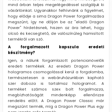
mind árban teljes megelégedéssel szolgáljuk ki
vásárlóinkat. Ugyanakkor felhívnánk a figyelmet,
hogy elődje a sima Dragon Power forgalmazása
megszűnt, így ne dőljön be az "eladó Dragon
Power" hírdetésnek, hiszen az ára lehet, hogy
olcsó és kecsegtető, de valószínűleg hamisított
termékről van szó.
A forgalmazott kapszula eredeti
készítmény?
Igen, a nálunk forgamlazott potencianövelők
eredeti termékek. Az eredeti Dragon Power
hologramos csomogolással kerül a forgalomba,
természetesen a webáruházunkban kapható
szer doboza is tartalmaz hologramot. A
terméket számos szex bolt forgalmazza,
megbízhatóságát mindenképp ellenőrizze
rendelés előtt. A Dragon Power Classic már
megszűnt termék, míg a Dragon Power Plus egy