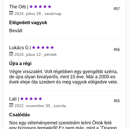
The Orb |
#57
2024. július 28., vasárnap
Elégedett vagyok
Bevált
Lukács G |
#56
2024. július 12., péntek
Újra a régi
Végre visszatért. Volt régebben egy gyengébb széria,
de újra olyan bivalyerős, mint 10 éve. Már a 2000-es
évek eleje óta szedem és meg vagyok elégedve vele.
Lali |
#55
2022. november 30., szerda
Csalódás
Nos egy véleményemet szeretném leírni Önök felé
egy bizonyos termekről! Ez nem más, mint a "Dragon