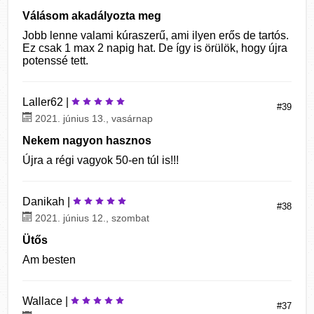
Válásom akadályozta meg
Jobb lenne valami kúraszerű, ami ilyen erős de tartós.
Ez csak 1 max 2 napig hat. De így is örülök, hogy újra
potenssé tett.
Laller62 |
#39
2021. június 13., vasárnap
Nekem nagyon hasznos
Újra a régi vagyok 50-en túl is!!!
Danikah |
#38
2021. június 12., szombat
Ütős
Am besten
Wallace |
#37