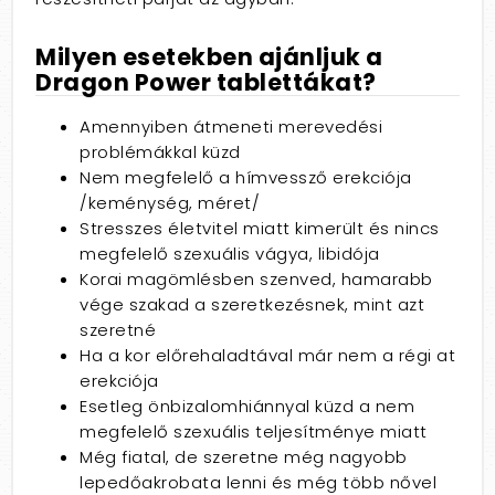
Milyen esetekben ajánljuk a
Dragon Power tablettákat?
Amennyiben átmeneti merevedési
problémákkal küzd
Nem megfelelő a hímvessző erekciója
/keménység, méret/
Stresszes életvitel miatt kimerült és nincs
megfelelő szexuális vágya, libidója
Korai magömlésben szenved, hamarabb
vége szakad a szeretkezésnek, mint azt
szeretné
Ha a kor előrehaladtával már nem a régi at
erekciója
Esetleg önbizalomhiánnyal küzd a nem
megfelelő szexuális teljesítménye miatt
Még fiatal, de szeretne még nagyobb
lepedőakrobata lenni és még több nővel