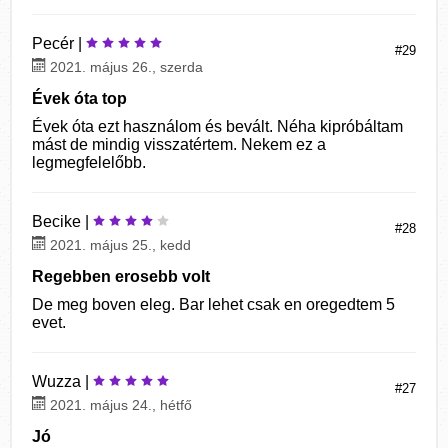
Pecér |
#29
2021. május 26., szerda
Évek óta top
Évek óta ezt használom és bevált. Néha kipróbáltam
mást de mindig visszatértem. Nekem ez a
legmegfelelőbb.
Becike |
#28
2021. május 25., kedd
Regebben erosebb volt
De meg boven eleg. Bar lehet csak en oregedtem 5
evet.
Wuzza |
#27
2021. május 24., hétfő
Jó