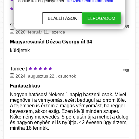
(0)
cookie-kat engedélyezhet.
Részletesebb információk.
(0)
BEÁLLÍTÁSOK
ELFOGADOM
sok csaba |
#59
2026. február 11., szerda
Magyarcsanád Dózsa György út 34
küldjetek
Tomee |
#58
2024. augusztus 22., csütörtök
Fantasztikus
Nagyon hatásos! Nekem 1 napig használ csak. Mivel
megnöveli a vérnyomást ezért bedugul az orrom tőle.
A fejemben is érzem a magas vérnyomást, ha reggel
beveszem, akkor estig. Ezen kívűl minden szuper.
Kőkemény merevedés, 5 perc után újra mehet a dolog
és nagyon enyhén el is nyújtja. 42 évesen úgy érzem,
mintha 18 lennék.