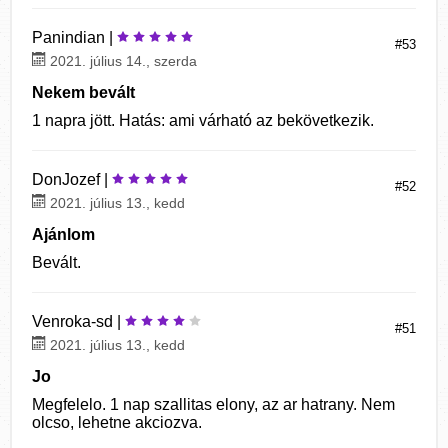
Panindian |
#53
2021. július 14., szerda
Nekem bevált
1 napra jött. Hatás: ami várható az bekövetkezik.
DonJozef |
#52
2021. július 13., kedd
Ajánlom
Bevált.
Venroka-sd |
#51
2021. július 13., kedd
Jo
Megfelelo. 1 nap szallitas elony, az ar hatrany. Nem
olcso, lehetne akciozva.