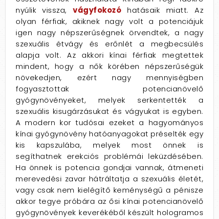
nyúlik vissza,
vágyfokozó
hatásaik miatt. Az
olyan férfiak, akiknek nagy volt a potenciájuk
igen nagy népszerűségnek örvendtek, a nagy
szexuális étvágy és erőnlét a megbecsülés
alapja volt. Az akkori kínai férfiak megtettek
mindent, hogy a nők körében népszerűségük
növekedjen, ezért nagy mennyiségben
fogyasztottak potencianövelő
gyógynövényeket, melyek serkentették a
szexuális kisugárzásukat és vágyukat is egyben.
A modern kor tudósai ezeket a hagyományos
kínai gyógynövény hatóanyagokat préselték egy
kis kapszulába, melyek most önnek is
segíthatnek erekciós problémái leküzdésében.
Ha önnek is potencia gondjai vannak, átmeneti
merevedési zavar hátráltatja a szexuális életét,
vagy csak nem kielégítő keménységű a pénisze
akkor tegye próbára az ősi kínai potencianövelő
gyógynövények keverékéből készült hologramos