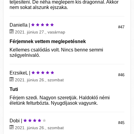
teljesíteni. De néha meglepem kis dragonnal. Akkor
nem sokat alszunk ejszaka.
Daniella |
#47
2021. június 27., vasárnap
Férjemnek vettem meglepetésnek
Kellemes csalódás volt. Nincs benne semmi
szégyelnivaló.
ErzsikeL |
#46
2021. június 26., szombat
Tuti
Férjem szedi. Nagyon szeretjük. Haldokló némi
életünk felturbózta. Nyugdíjasok vagyunk.
Dobi |
#45
2021. június 26., szombat