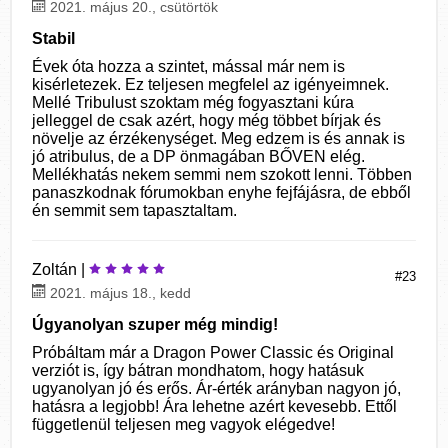
2021. május 20., csütörtök
Stabil
Évek óta hozza a szintet, mással már nem is
kisérletezek. Ez teljesen megfelel az igényeimnek.
Mellé Tribulust szoktam még fogyasztani kúra
jelleggel de csak azért, hogy még többet bírjak és
növelje az érzékenységet. Meg edzem is és annak is
jó atribulus, de a DP önmagában BŐVEN elég.
Mellékhatás nekem semmi nem szokott lenni. Többen
panaszkodnak fórumokban enyhe fejfájásra, de ebből
én semmit sem tapasztaltam.
Zoltán |
#23
2021. május 18., kedd
Úgyanolyan szuper még mindig!
Próbáltam már a Dragon Power Classic és Original
verziót is, így bátran mondhatom, hogy hatásuk
ugyanolyan jó és erős. Ár-érték arányban nagyon jó,
hatásra a legjobb! Ára lehetne azért kevesebb. Ettől
függetlenül teljesen meg vagyok elégedve!