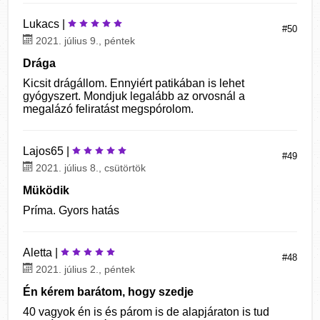
Lukacs |
#50
2021. július 9., péntek
Drága
Kicsit drágállom. Ennyiért patikában is lehet
gyógyszert. Mondjuk legalább az orvosnál a
megalázó feliratást megspórolom.
Lajos65 |
#49
2021. július 8., csütörtök
Müködik
Príma. Gyors hatás
Aletta |
#48
2021. július 2., péntek
Én kérem barátom, hogy szedje
40 vagyok én is és párom is de alapjáraton is tud