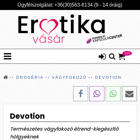
Ügyfélszolgálat: +36(30)563-6134 (9 - 14 óráig)
105
DROGÉRIA
VÁGYFOKOZÓ
DEVOTION
Devotion
Természetes vágyfokozó étrend-kiegészítő
hölgyeknek