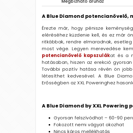
Megbízható áruház
A Blue Diamond potencianövelő, m
Érezte már, hogy pénisze keménysége
eléréséhez küzdenie kell, és ez már ö
ritkábbak, rendre elmaradnak, esetle
most vége. Legyen merevedése kemén
potencianövelő kapszulák
at és a 
hatásaban, hiszen az erekció gyorsan 
További pozitív hatása révén ön jobba
létesíthet kedvesével. A Blue Diam
Erősségben az XXL Poweringhez hasonl
A Blue Diamond by XXL Powering p
Gyorsan felszívódhat – 60-90 per
Fokozott nemi vágyat okozhat
Nincs káros mellékhatás