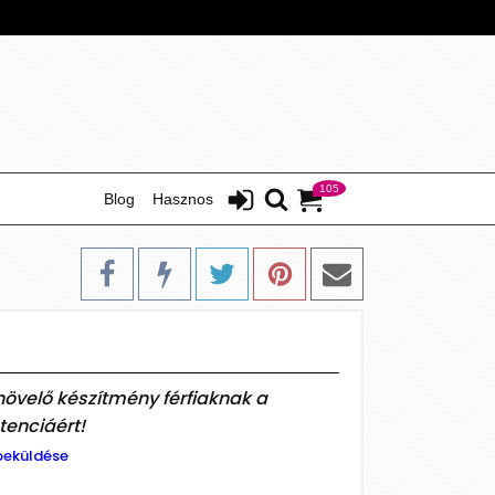
105
Blog
Hasznos
övelő készítmény férfiaknak a
enciáért!
beküldése