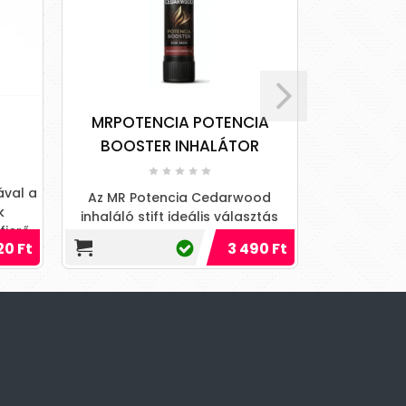
MRPOTENCIA POTENCIA
Tong
(6
BOOSTER INHALÁTOR
iával a
Növeld ener
Az MR Potencia Cedarwood
k
keleti gyóg
inhaláló stift ideális választás
fierő
amely s
azoknak, akik kedvelik a
20 Ft
3 490 Ft
od.
vitalit
határozott, férfias illatkarakte
konc