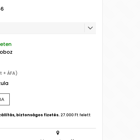
56
leten
doboz
t + ÁFA)
zula
BA
állítás, biztonságos fizetés.
27.000 Ft felett