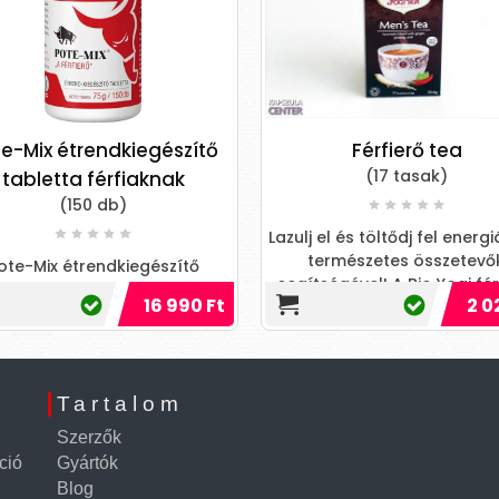
e-Mix étrendkiegészítő
Férfierő tea
(17 tasak)
tabletta férfiaknak
(150 db)
Lazulj el és töltődj fel energ
természetes összetevő
ote-Mix étrendkiegészítő
segítségével! A Bio Yogi fér
tabletta férfiaknak
16 990 Ft
2 0
tea támogatja férfiasság
Tartalom
Szerzők
ció
Gyártók
Blog