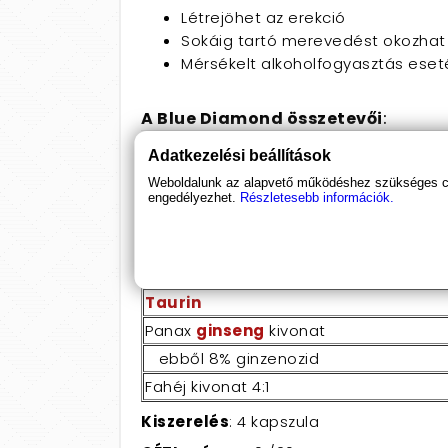
Létrejöhet az erekció
Sokáig tartó merevedést okozhat
Mérsékelt alkoholfogyasztás eset
A Blue Diamond összetevői
:
Adatkezelési beállítások
Hatóanyagok a napi adagban (1 kapsz
Weboldalunk az alapvető működéshez szükséges coo
L-Arginin
HCL
engedélyezhet.
Részletesebb információk.
Csalán
levél kivonat
Schisandra kivonat
ebből 2% Schisandrinnal
Taurin
Panax
ginseng
kivonat
ebből 8% ginzenozid
Fahéj kivonat 4:1
Kiszerelés
: 4 kapszula