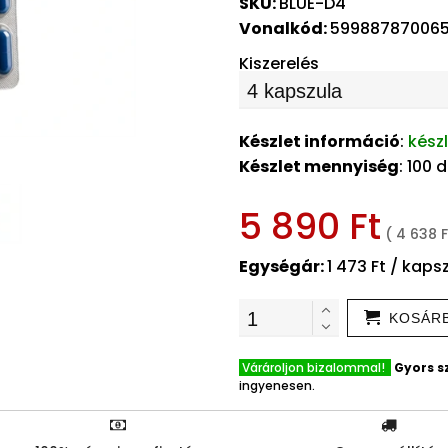
SKU:
BLUE-D4
Vonalkód:
59988787006
Kiszerelés
Készlet információ
:
kész
Készlet mennyiség
: 100 
5 890 Ft
( 4 638 F
Egységár:
1 473 Ft / kaps
KOSÁR
Várároljon bizalommal!
Gyors sz
ingyenesen.