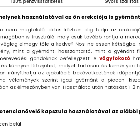
100% pénzvisszafizetés
Gyors szállítás
elynek használatával az ön erekciója is gyémán
 nem megfelelő, aktus közben alig tudja az erekciój
nmagában is frusztráló, mely csak tovább rontja a mere
g végleg elmegy tőle a kedve? Nos, ne essen kétségbe, 
y, mint a gyémánt, hosszantartó, mint a gyénánt fl
merevedési gondoknak befellegzett! A
vágyfokozó
hat
és könnyen létrejöhet, melyet tartósan és keményen fen
n irányíthatja az ejakuláció bekövetkeztének időpontj
ond vélemények szerint igazi gyémánt a piacon, kisze
óan az élmezőnyben van. Használata után hatásást 1-2 n
otencianövelő kapszula használatával az alábbi p
cen belül