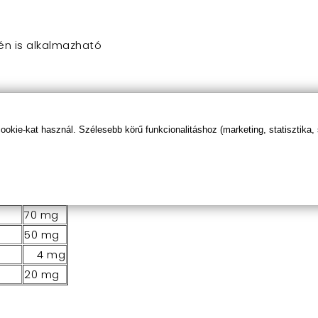
én is alkalmazható
ula)
kie-kat használ. Szélesebb körű funkcionalitáshoz (marketing, statisztika,
150 mg
100 mg
100 mg
2 mg
70 mg
50 mg
4 mg
20 mg