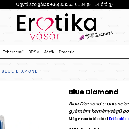
Ügyfélszolgálat: +36(30)563-6134 (9 - 14 óráig)
Fehérnemű
BDSM
Játék
Drogéria
BLUE DIAMOND
Blue Diamond
Blue Diamond a potencian
gyémánt keménységű pot
Még nincs értékelés
|
Értékelés 