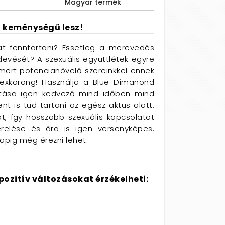
Magyar termék
t keménységű lesz!
át fenntartani? Essetleg a merevedés
devését? A szexuális együttlétek egyre
mert potencianövelő szereinkkel ennek
exkorong! Használja a Blue Dimanond
ása igen kedvező mind időben mind
t is tud tartani az egész aktus alatt.
át, így hosszabb szexuális kapcsolatot
relése és ára is igen versenyképes.
apig még érezni lehet.
ozitív változásokat érzékelheti: