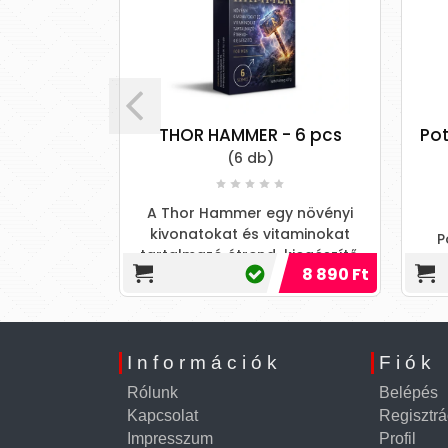
- étrend
THOR HAMMER - 6 pcs
Pot
(6 db)
pszula
ak
A Thor Hammer egy növényi
kivonatokat és vitaminokat
P
tartalmazó étrend-kiegészítő,
d kiegészítő
7 490 Ft
8 890 Ft
amelyet kapszulás kiszerelésben
iaknak
Információk
Fiók
Rólunk
Belépés
Kapcsolat
Regisztrá
Impresszum
Profil