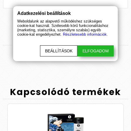
Adatkezelési beállítások
Weboldalunk az alapvető működéshez szükséges
cookie-kat használ. Szélesebb körű funkcionalitáshoz
(marketing, statisztika, személyre szabás) egyéb
cookie-kat engedélyezhet.
Részletesebb információk.
Termék
értékelések
BEÁLLÍTÁSOK
ELFOGADOM
ÉRTÉKELÉS BEKÜLDÉSE
Kapcsolódó
termékek