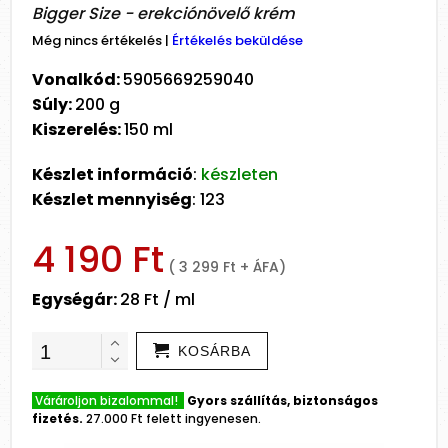
Bigger Size - erekciónövelő krém
Még nincs értékelés
|
Értékelés beküldése
Vonalkód:
5905669259040
Súly:
200 g
Kiszerelés:
150 ml
Készlet információ
:
készleten
Készlet mennyiség
: 123
4 190 Ft
( 3 299 Ft + ÁFA)
Egységár:
28 Ft / ml
KOSÁRBA
Várároljon bizalommal!
Gyors szállítás, biztonságos
fizetés.
27.000 Ft felett ingyenesen.