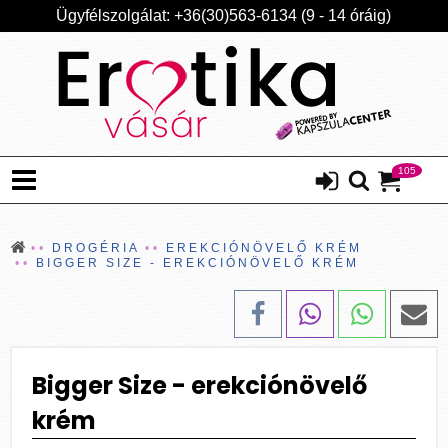
Ügyfélszolgálat: +36(30)563-6134 (9 - 14 óráig)
105
DROGÉRIA
EREKCIÓNÖVELŐ KRÉM
BIGGER SIZE - EREKCIÓNÖVELŐ KRÉM
Bigger Size - erekciónövelő
krém