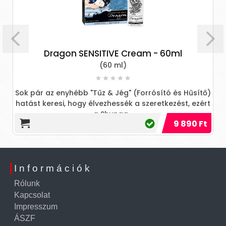
Dragon SENSITIVE Cream - 60ml
(60 ml)
Sok pár az enyhébb "Tűz & Jég" (Forrósító és Hűsítő)
hatást keresi, hogy élvezhessék a szeretkezést, ezért
a Shunga...
9 890 Ft
Információk
Rólunk
Kapcsolat
Impresszum
ÁSZF