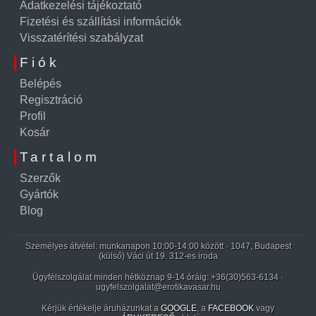
Adatkezelési tájékoztató
Fizetési és szállítási információk
Visszatérítési szabályzat
Fiók
Belépés
Regisztráció
Profil
Kosár
Tartalom
Szerzők
Gyártók
Blog
Személyes átvétel: munkanapon 10:00-14:00 között · 1047, Budapest
(külső) Váci út 19. 312-es iroda
Ügyfélszolgálat minden hétköznap 9-14 óráig:
+36(30)563-6134
·
ugyfelszolgalat@erotikavasar.hu
Kérjük értékelje áruházunkat a
GOOGLE
, a
FACEBOOK
vagy