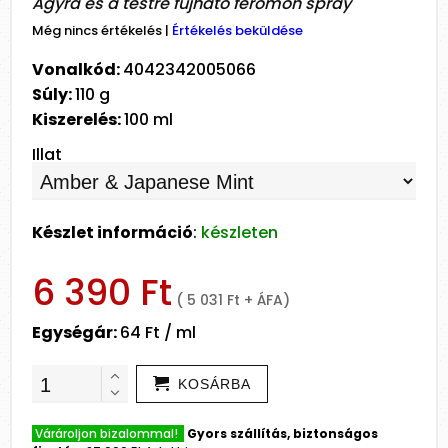
Ágyra és a testre fújható feromon spray
Még nincs értékelés
|
Értékelés beküldése
Vonalkód:
4042342005066
Súly:
110 g
Kiszerelés:
100 ml
Illat
Készlet információ
:
készleten
6 390 Ft
( 5 031 Ft + ÁFA)
Egységár:
64 Ft / ml
KOSÁRBA
Várároljon bizalommal!
Gyors szállítás, biztonságos