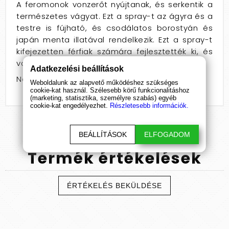
A feromonok vonzerőt nyújtanak, és serkentik a
természetes vágyat. Ezt a spray-t az ágyra és a
testre is fújható, és csodálatos borostyán és
japán menta illatával rendelkezik. Ezt a spray-t
kifejezetten férfiak számára fejlesztették ki, és
vonzza a nőket.
Adatkezelési beállítások
Nem: férfiaknak
Weboldalunk az alapvető működéshez szükséges
cookie-kat használ. Szélesebb körű funkcionalitáshoz
(marketing, statisztika, személyre szabás) egyéb
cookie-kat engedélyezhet.
Részletesebb információk.
BEÁLLÍTÁSOK
ELFOGADOM
Termék
értékelések
ÉRTÉKELÉS BEKÜLDÉSE