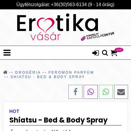
Ügyfélszolgálat: +36(30)563-6134 (9 - 14 óráig)
105
DROGÉRIA
FEROMON PARFÜM
SHIATSU - BED & BODY SPRAY
HOT
Shiatsu - Bed & Body Spray