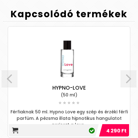
Kapcsolódó
termékek
HYPNO-LOVE
(50 ml)
Férfiaknak 50 ml. Hypno Love egy szép és érzéki férfi
parfüm. A pézsma illata hipnotikus hangulatot
P
gerjeszt a leve...
4 290 Ft