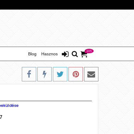
105
Blog
Hasznos
beküldése
7