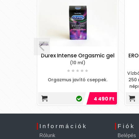
 segítő gél
Durex Intense Orgasmic gel
ERO
(10 ml)
Vízbá
k számára az
Orgazmus javító cseppek.
250 
ó elérésével
néps
2 390 Ft
4 490 Ft
2 190 Ft
Információk
Fiók
Rólunk
Belépés