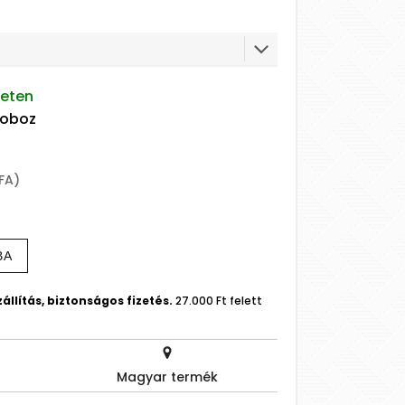
leten
doboz
ÁFA)
BA
állítás, biztonságos fizetés.
27.000 Ft felett
Magyar termék