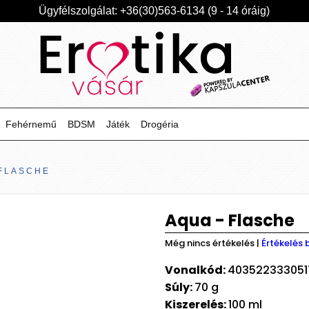
Ügyfélszolgálat: +36(30)563-6134 (9 - 14 óráig)
Fehérnemű
BDSM
Játék
Drogéria
 FLASCHE
Aqua - Flasche
Még nincs értékelés
|
Értékelés 
Vonalkód:
403522333051
Súly:
70 g
Kiszerelés:
100 ml