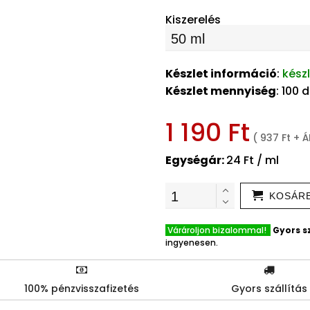
Kiszerelés
Készlet információ
:
kész
Készlet mennyiség
: 100 
1 190 Ft
( 937 Ft + 
Egységár:
24 Ft / ml
KOSÁR
Várároljon bizalommal!
Gyors sz
ingyenesen.
100% pénzvisszafizetés
Gyors szállítás