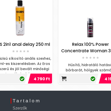
S 2in1 anal delay 250 ml
Relax 100% Power
Concentrate Woman 3
zisú síkosító anális szexhez,
ml-es kiszerelésben. Az Eros
Hűsítő, hidratáló hatás
zerű és jól bevált minőségi
bőrbarát, hölgyek szám
termékeinek kom
ajánlott anális sikosító
4 790 Ft
4 1
Tartalom
Szerzők