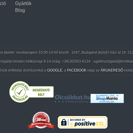
ció
Gyártók
Blog
 átvétel: munkanapon 10:00-14:00 között · 1047, Budapest (külső) Váci út 19. 31
zolgálat minden hétköznap 9-14 óráig:
+36(30)563-6134
· ugyfelszolgalat@erotika
érjük értékelje áruházunkat a
GOOGLE
, a
FACEBOOK
vagy az
ÁRUKERESŐ
oldal