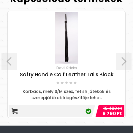
Devil Sticks
Softy Handle Calf Leather Tails Black
Korbács, mely S/M szex, fetish játékok és
szerepjátékok kiegészítője lehet.
16 490 Ft
9 790 Ft