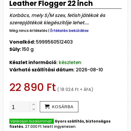
Leather Flogger 22 inch
Korbács, mely S/M szex, fetish játékok és
szerepjátékok kiegészítője lehet....
Még nincs értékelés
|
Értékelés beküldése
Vonalkód:
5999560512403
Súly:
150 g
Készlet információ
:
készleten
Várható szállítási dátum
: 2026-08-10
22 890 Ft
( 18 024 Ft + ÁFA)
KOSÁRBA
Várároljon bizalommal!
Gyors szállítás, biztonságos
fizetés.
27.000 Ft felett ingyenesen.