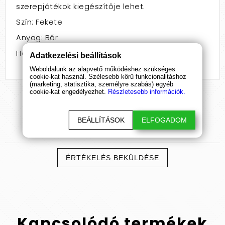
szerepjátékok kiegészítője lehet.
Szín: Fekete
Anyag: Bőr
Hossz: 56 - 60
Adatkezelési beállítások
Weboldalunk az alapvető működéshez szükséges
cookie-kat használ. Szélesebb körű funkcionalitáshoz
(marketing, statisztika, személyre szabás) egyéb
cookie-kat engedélyezhet.
Részletesebb információk.
BEÁLLÍTÁSOK
ELFOGADOM
Termék
értékelések
ÉRTÉKELÉS BEKÜLDÉSE
Kapcsolódó
termékek